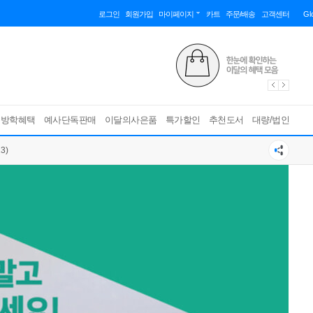
로그인
회원가입
마이페이지
카트
주문/배송
고객센터
Gl
름방학혜택
예사단독판매
이달의사은품
특가할인
추천도서
대량/법인
3)