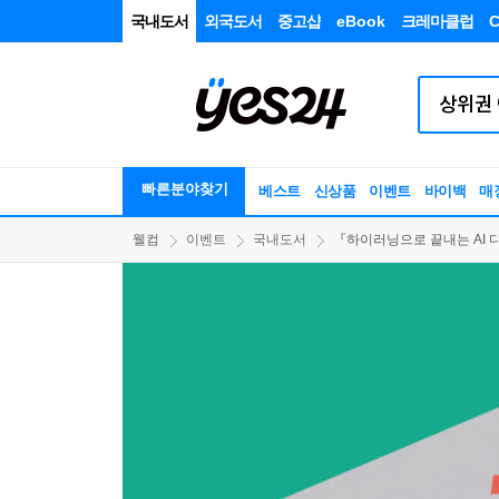
국내도서
외국도서
중고샵
eBook
크레마클럽
C
빠른분야찾기
베스트
신상품
이벤트
바이백
매
웰컴
이벤트
국내도서
『하이러닝으로 끝내는 AI 디지털