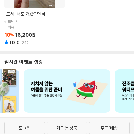
[도서]
너도 가봤으면 해
김보민 저
비아북
10
16,200
%
원
10.0
(
25
)
실시간 이벤트 랭킹
로그인
최근 본 상품
주문/배송