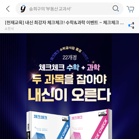
[천재교육] 내신 최강자 체크체크! 수학&과학 이벤트 - 체크체크 수
학 공식집
소진시