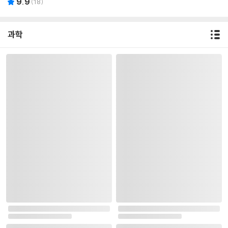
9.9
(
18
)
과학