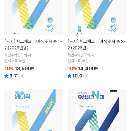
[도서]
체크체크 베이직 수학 중 1-
[도서]
체크체크 베이직 수학 중 2-
2 (2026년용)
2 (2026년)
해법수학연구회 저
해법수학연구회 저
천재교육(학원)
천재교육(학원)
10
13,500
10
14,400
%
원
%
원
9.7
10.0
(
18
)
(
8
)