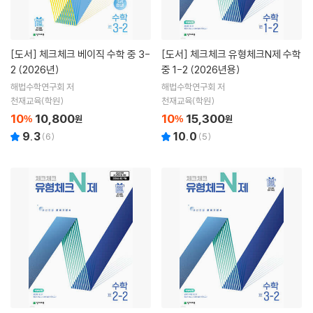
[도서]
체크체크 베이직 수학 중 3-
[도서]
체크체크 유형체크N제 수학
2 (2026년)
중 1-2 (2026년용)
해법수학연구회 저
해법수학연구회 저
천재교육(학원)
천재교육(학원)
10
10,800
10
15,300
%
원
%
원
9.3
10.0
(
6
)
(
5
)