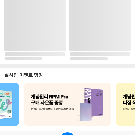
실시간 이벤트 랭킹
로그인
최근 본 상품
주문/배송
고객센터 1544-3800
티켓 1544-6399
중고샵 1566-4295
eBook 1:1문의/채팅상담
예스이십사(주) 사업자 정보
이용약관
개인정보처리방침
청소년보호정책
PC버전
회사소개
거래처관계자께
도서홍보
광고
Copyright © YES24 Corp. All Rights Reserved.
PYEVENTWEB2