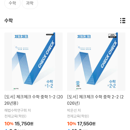
수학
과학
수학
[도서]
체크체크 수학 중학 1-2 (20
[도서]
체크체크 수학 중학 2-2 (2
26년용)
026년)
해법수학연구회 저
박은선 저
천재교육(학원)
천재교육(학원)
10
15,750
10
17,550
%
원
%
원