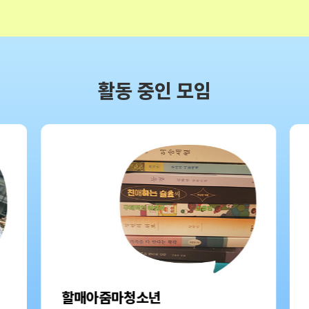
활동 중인 모임
할매아줌마청소년