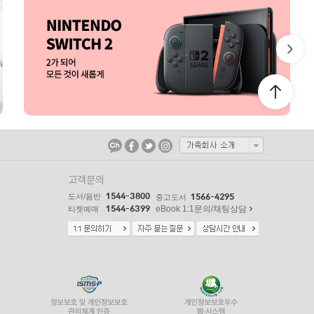
고객문의
1544-3800
도서/음반
1566-4295
중고도서
1544-6399
eBook 1:1문의/채팅상담
티켓예매