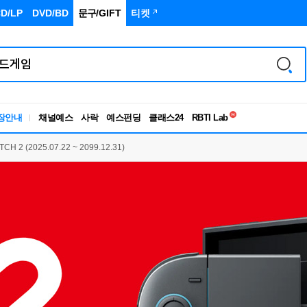
D/LP
DVD/BD
문구
/GIFT
티켓
독서유형검사
장안내
채널예스
사락
예스펀딩
클래스24
RBTI Lab
독서유형검사
H 2 (2025.07.22 ~ 2099.12.31)