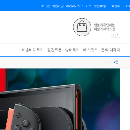
로그인
회원가입
마이페이지
카트
주문/배송
고객센터
Gl
배송비채우기
월간쿠폰
슈퍼특가
예스굿즈
문학 디퓨저