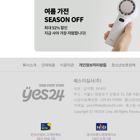
회사소개
인재채용
이용약관
개인정보처리방침
청소년보호정책
대표 : 김석환, 최세라
주소 : 서울시 영등포구 은행로 11, 5층~6
사업자등록번호 : 229-81-37000 통신판매업신
이메일 : yes24help@yes24.com 호스
Copyright ⓒ YES24 Corp. All Rights Reser