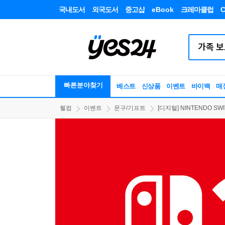
국내도서
외국도서
중고샵
eBook
크레마클럽
C
빠른분야찾기
베스트
신상품
이벤트
바이백
매
웰컴
이벤트
문구/기프트
[디지털] NINTENDO SWITC