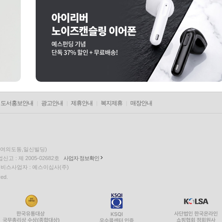
도서홍보안내
광고안내
제휴안내
복지제휴
매장안내
층(여의도동,일신빌딩)
고 : 제 2005-02682호
사업자 정보확인
팅 서비스사업자 : 예스이십사(주)
ved.