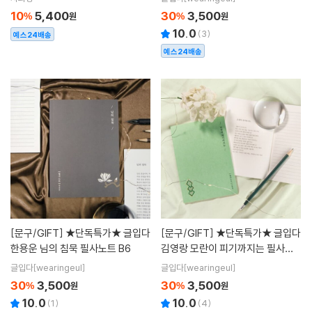
10
5,400
30
3,500
%
원
%
원
10.0
(
3
)
예스24배송
예스24배송
[문구/GIFT]
★단독특가★ 글입다
[문구/GIFT]
★단독특가★ 글입다
한용운 님의 침묵 필사노트 B6
김영랑 모란이 피기까지는 필사노
트 B6
글입다[wearingeul]
글입다[wearingeul]
30
3,500
30
3,500
%
원
%
원
10.0
10.0
(
1
)
(
4
)