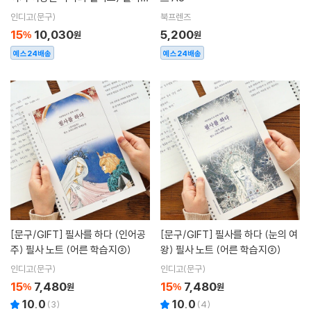
노트(어른 학습지 ②)
인디고(문구)
북프렌즈
15
10,030
5,200
%
원
원
예스24배송
예스24배송
[문구/GIFT]
필사를 하다 (인어공
[문구/GIFT]
필사를 하다 (눈의 여
주) 필사 노트 (어른 학습지②)
왕) 필사 노트 (어른 학습지②)
인디고(문구)
인디고(문구)
15
7,480
15
7,480
%
원
%
원
10.0
10.0
(
3
)
(
4
)