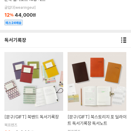
글입다[wearingeul]
12
44,000
%
원
예스24배송
독서기록장
[문구/GIFT]
북밴드 독서기록장
[문구/GIFT]
북스토리지 포 딜라이
트 독서기록장 독서노트
북프렌즈