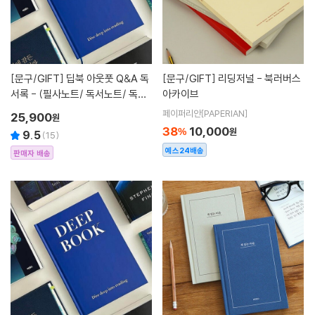
[문구/GIFT]
딥북 아웃풋 Q&A 독
[문구/GIFT]
리딩저널 - 북러버스
서록 - (필사노트/ 독서노트/ 독서
아카이브
기록장/ 독후감/ 독서감상문/ 자문
페이퍼리안[PAPERIAN]
25,900
원
자답/ 독서토론/양장노트)
38
10,000
%
원
9.5
(
15
)
예스24배송
판매자 배송