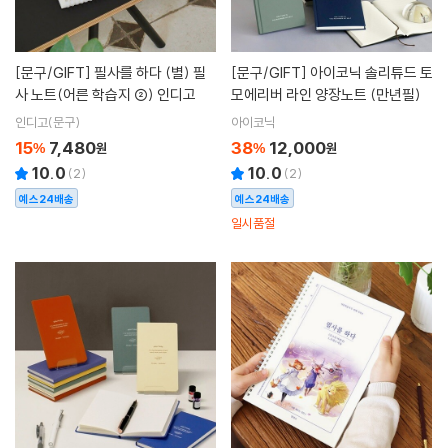
[문구/GIFT]
필사를 하다 (별) 필
[문구/GIFT]
아이코닉 솔리튜드 토
사 노트(어른 학습지 ②) 인디고
모에리버 라인 양장노트 (만년필)
인디고(문구)
아이코닉
15
7,480
38
12,000
%
원
%
원
10.0
10.0
(
2
)
(
2
)
예스24배송
예스24배송
일시품절