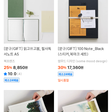
[문구/GIFT]
읽고쓰고봄, 필사독
[문구/GIFT]
100 Note_Black
서노트 A5
(스티커,북마크 세트)
북프렌즈
썸무드 디자인 (some mood design)
25
8,850
30
17,360
%
원
%
원
10.0
(
4
)
예스24배송
일시품절
예스24배송