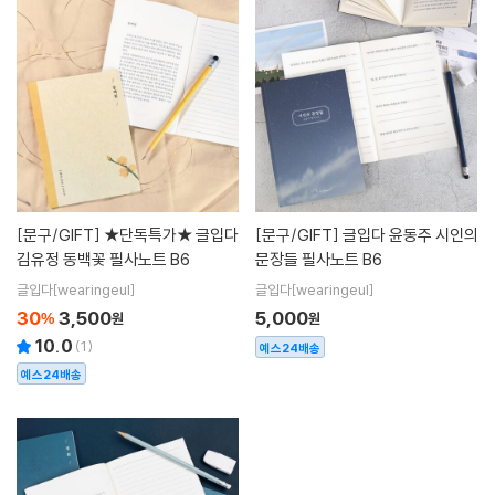
[문구/GIFT]
★단독특가★ 글입다
[문구/GIFT]
글입다 윤동주 시인의
김유정 동백꽃 필사노트 B6
문장들 필사노트 B6
글입다[wearingeul]
글입다[wearingeul]
30
3,500
5,000
%
원
원
10.0
(
1
)
예스24배송
예스24배송