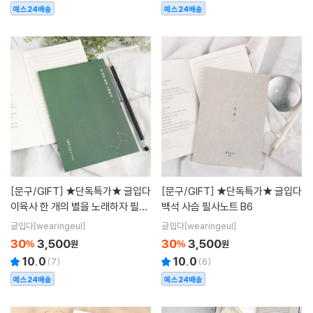
예스24배송
예스24배송
[문구/GIFT]
★단독특가★ 글입다
[문구/GIFT]
★단독특가★ 글입다
이육사 한 개의 별을 노래하자 필사
백석 사슴 필사노트 B6
노트 B6
글입다[wearingeul]
글입다[wearingeul]
30
3,500
30
3,500
%
원
%
원
10.0
10.0
(
7
)
(
6
)
예스24배송
예스24배송