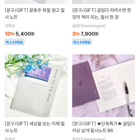
[문구/GIFT]
윤동주 육필 원고 필
[문구/GIFT]
글입다 따라쓰면 한
사 노트
장의 책이 되는, 필사 한 장
자화상
글입다[wearingeul]
10
5,400
3
7,800
%
원
%
원
예스24배송
예스24배송
[문구/GIFT]
세상을 보는 지혜 필
[문구/GIFT]
★단독특가★ 글입다
사 노트
이상 날개 필사노트 B6
자화상
글입다[wearingeul]