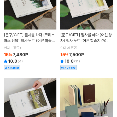
[문구/GIFT]
필사를 하다 (크리스
[문구/GIFT]
필사를 하다 (어린 왕
마스 선물) 필사 노트 (어른 학습지
자) 필사 노트 (어른 학습지 ②) 인
②) 인디고
디고
인디고(문구)
인디고(문구)
15
7,480
15
7,500
%
원
%
원
10.0
10.0
(
4
)
(
11
)
예스24배송
예스24배송