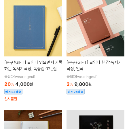
[문구/GIFT]
글입다 읽으면서 기록
[문구/GIFT]
글입다 한 장 독서기
하는 독서기록장, 독중감 02_질서
록장, 일록
무선제본 B6
글입다[wearingeul]
글입다[wearingeul]
20
4,000
2
9,800
%
원
%
원
예스24배송
예스24배송
일시품절