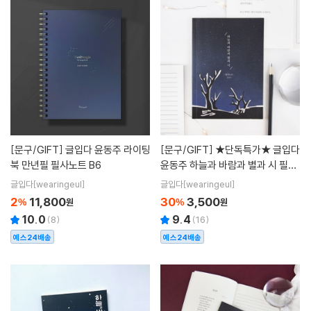
[문구/GIFT]
글입다 윤동주 라이팅
[문구/GIFT]
★단독특가★ 글입다
북 만년필 필사노트 B6
윤동주 하늘과 바람과 별과 시 필사
노트 B6
글입다[wearingeul]
글입다[wearingeul]
2
11,800
30
3,500
%
원
%
원
10.0
9.4
(
8
)
(
16
)
예스24배송
예스24배송