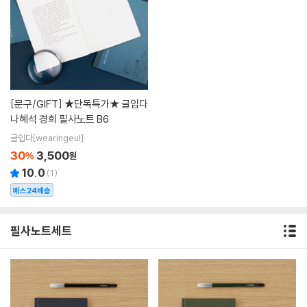
[문구/GIFT]
★단독특가★ 글입다
나혜석 경희 필사노트 B6
글입다[wearingeul]
30
3,500
%
원
10.0
(
1
)
예스24배송
필사노트세트