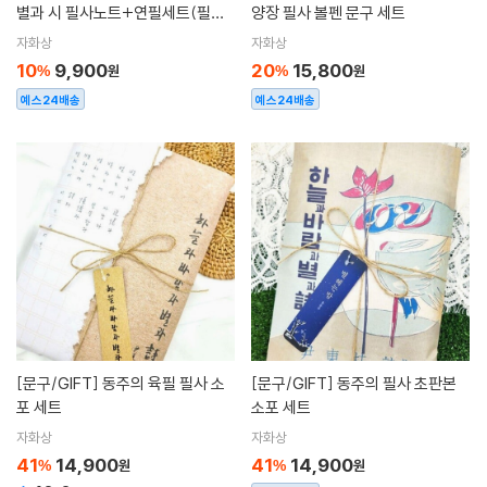
별과 시 필사노트+연필세트(필사
양장 필사 볼펜 문구 세트
노트+별헤는밤연필6p세트)
자화상
자화상
10
9,900
20
15,800
%
원
%
원
예스24배송
예스24배송
[문구/GIFT]
동주의 육필 필사 소
[문구/GIFT]
동주의 필사 초판본
포 세트
소포 세트
자화상
자화상
41
14,900
41
14,900
%
원
%
원