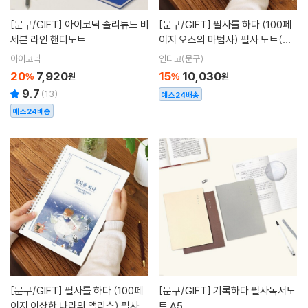
[문구/GIFT]
아이코닉 솔리튜드 비
[문구/GIFT]
필사를 하다 (100페
세븐 라인 핸디노트
이지 오즈의 마법사) 필사 노트(어
른 학습지 ②)
아이코닉
인디고(문구)
20
7,920
15
10,030
%
원
%
원
9.7
(
13
)
예스24배송
예스24배송
[문구/GIFT]
필사를 하다 (100페
[문구/GIFT]
기록하다 필사독서노
이지 이상한 나라의 앨리스) 필사
트 A5