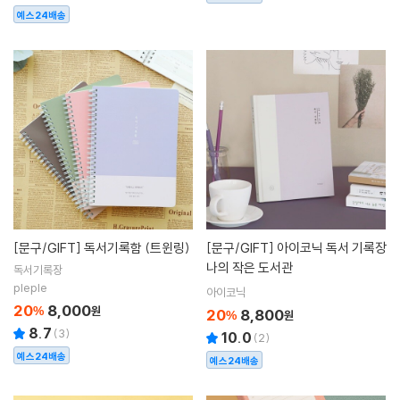
예스24배송
[문구/GIFT]
독서기록함 (트윈링)
[문구/GIFT]
아이코닉 독서 기록장
나의 작은 도서관
독서기록장
pleple
아이코닉
20
8,000
%
원
20
8,800
%
원
8.7
(
3
)
10.0
(
2
)
예스24배송
예스24배송