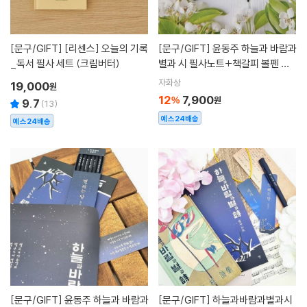
[문구/GIFT]
[리센스] 오늘의 기록
[문구/GIFT]
윤동주 하늘과 바람과
_독서 필사 세트 (크림버터)
별과 시 필사노트+책갈피 볼펜 세
트(필사노트+윤동주책갈피볼펜세
자화상
19,000
원
트)
12
7,900
%
원
9.7
(
13
)
예스24배송
예스24배송
[문구/GIFT]
윤동주 하늘과 바람과
[문구/GIFT]
하늘과바람과별과시