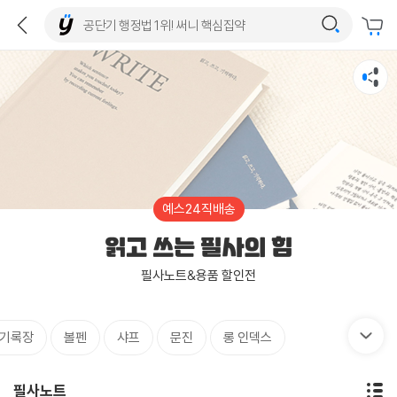
예스24직배송
읽고 쓰는 필사의 힘
필사노트&용품 할인전
기록장
볼펜
샤프
문진
롱 인덱스
필사노트