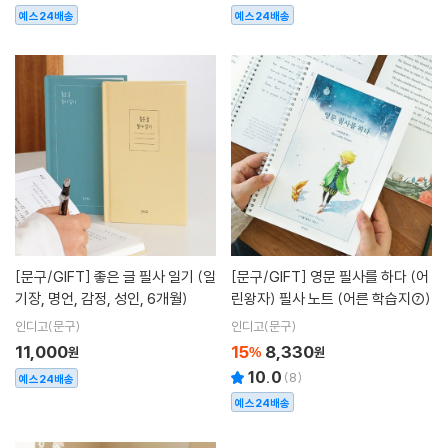
예스24배송
예스24배송
[문구/GIFT]
좋은 글 필사 일기 (일
[문구/GIFT]
영문 필사를 하다 (어
기장, 명언, 감정, 성인, 6개월)
린왕자) 필사 노트 (어른 학습지⑦)
인디고(문구)
인디고(문구)
11,000
15
8,330
원
%
원
10.0
(
8
)
예스24배송
예스24배송