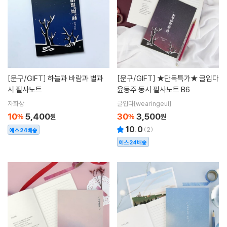
[문구/GIFT]
하늘과 바람과 별과
[문구/GIFT]
★단독특가★ 글입다
시 필사노트
윤동주 동시 필사노트 B6
자화상
글입다[wearingeul]
10
5,400
30
3,500
%
원
%
원
10.0
(
2
)
예스24배송
예스24배송