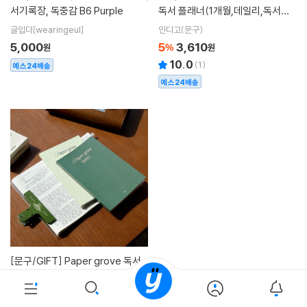
서기록장, 독중감 B6 Purple
독서 플래너(1개월,데일리,독서노
트,독서록,필사)
글입다[wearingeul]
인디고(문구)
5,000
5
3,610
원
%
원
10.0
(
1
)
예스24배송
예스24배송
[문구/GIFT]
Paper grove 독서
노트
비온뒤