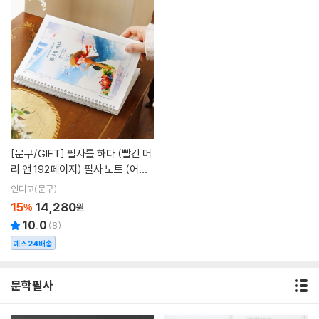
[문구/GIFT]
필사를 하다 (빨간 머
리 앤 192페이지) 필사 노트 (어른
학습지②)
인디고(문구)
15
14,280
%
원
10.0
(
8
)
예스24배송
문학필사