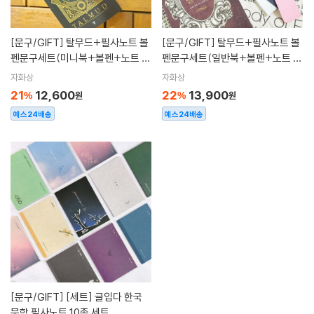
[문구/GIFT]
탈무드+필사노트 볼
[문구/GIFT]
탈무드+필사노트 볼
펜문구세트(미니북+볼펜+노트 세
펜문구세트(일반북+볼펜+노트 세
트)
트)
자화상
자화상
21
12,600
22
13,900
%
원
%
원
예스24배송
예스24배송
[문구/GIFT]
[세트] 글입다 한국
문학 필사노트 10종 세트