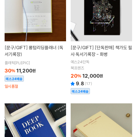
[문구/GIFT]
롱텀리딩플래너 (독
[문구/GIFT]
[단독판매] 책가도 필
서기록장)
사 독서기록장 - 화병
예스24단독
플래픽[PLEPIC]
북프렌즈
30
11,200
%
원
20
12,000
%
원
예스24배송
9.8
(
17
)
일시품절
예스24배송