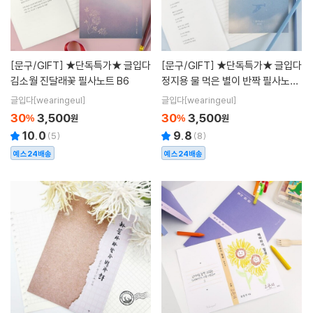
[문구/GIFT]
★단독특가★ 글입다
[문구/GIFT]
★단독특가★ 글입다
김소월 진달래꽃 필사노트 B6
정지용 물 먹은 별이 반짝 필사노트
B6
글입다[wearingeul]
글입다[wearingeul]
30
3,500
30
3,500
%
원
%
원
10.0
9.8
(
5
)
(
8
)
예스24배송
예스24배송