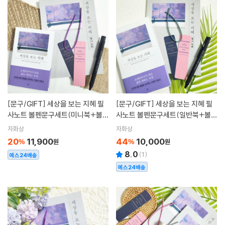
[문구/GIFT]
세상을 보는 지혜 필
[문구/GIFT]
세상을 보는 지혜 필
사노트 볼펜문구세트(미니북+볼펜
사노트 볼펜문구세트(일반북+볼펜
+노트 세트)
+노트 세트)
자화상
자화상
20
11,900
44
10,000
%
원
%
원
8.0
(
1
)
예스24배송
예스24배송