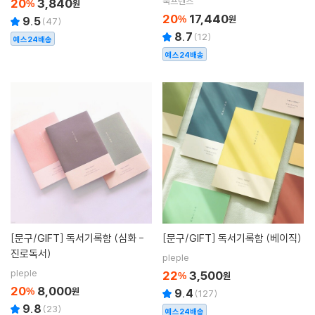
북프렌즈
20
3,840
%
원
20
17,440
%
원
9.5
(
47
)
8.7
(
12
)
예스24배송
예스24배송
[문구/GIFT]
독서기록함 (심화 -
[문구/GIFT]
독서기록함 (베이직)
진로독서)
pleple
pleple
22
3,500
%
원
20
8,000
%
원
9.4
(
127
)
9.8
(
23
)
예스24배송