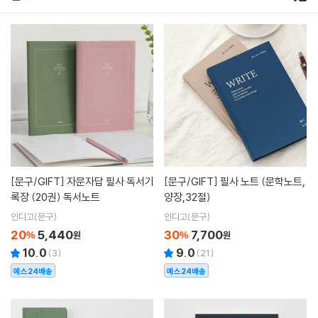
[문구/GIFT]
자문자답 필사 독서기
[문구/GIFT]
필사 노트 (문학노트,
록장 (20권) 독서노트
양장,32절)
인디고(문구)
인디고(문구)
20
5,440
30
7,700
%
원
%
원
10.0
9.0
(
3
)
(
21
)
예스24배송
예스24배송