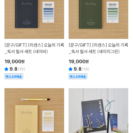
[문구/GIFT]
[리센스] 오늘의 기록
[문구/GIFT]
[리센스] 오늘의 기록
_독서 필사 세트 (네이비)
_독서 필사 세트 (세이지그린)
19,000
19,000
원
원
9.8
9.8
(
10
)
(
10
)
예스24배송
예스24배송