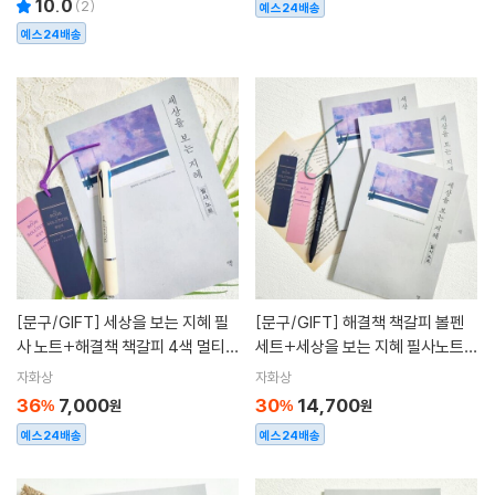
10.0
(
2
)
예스24배송
예스24배송
[문구/GIFT]
세상을 보는 지혜 필
[문구/GIFT]
해결책 책갈피 볼펜
사 노트+해결책 책갈피 4색 멀티펜
세트+세상을 보는 지혜 필사노트 3
세트
권 세트
자화상
자화상
36
7,000
30
14,700
%
원
%
원
예스24배송
예스24배송