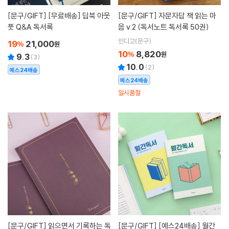
[문구/GIFT]
[무료배송] 딥북 아웃
[문구/GIFT]
자문자답 책 읽는 마
풋 Q&A 독서록
음 v.2 (독서노트 독서록 50권)
인디고(문구)
19
21,000
%
원
10
8,820
%
원
9.3
(
3
)
10.0
(
2
)
예스24배송
예스24배송
일시품절
[문구/GIFT]
읽으면서 기록하는 독
[문구/GIFT]
[예스24배송] 월간