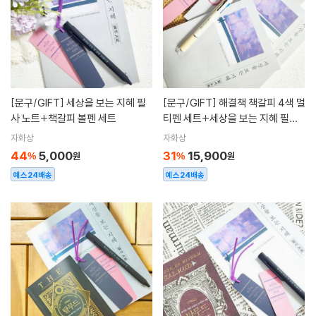
[문구/GIFT]
세상을 보는 지혜 필
[문구/GIFT]
해결책 책갈피 4색 멀
사 노트+책갈피 볼펜 세트
티펜 세트+세상을 보는 지혜 필사
노트 3권 세트
자화상
자화상
44
5,000
31
15,900
%
원
%
원
예스24배송
예스24배송