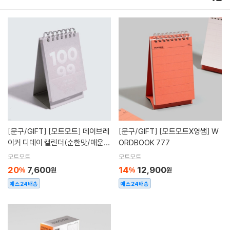
[문구/GIFT]
[모트모트] 데이브레
[문구/GIFT]
[모트모트X영쌤] W
이커 디데이 캘린더(순한맛/매운
ORDBOOK 777
맛)
모트모트
모트모트
20
7,600
14
12,900
%
원
%
원
예스24배송
예스24배송