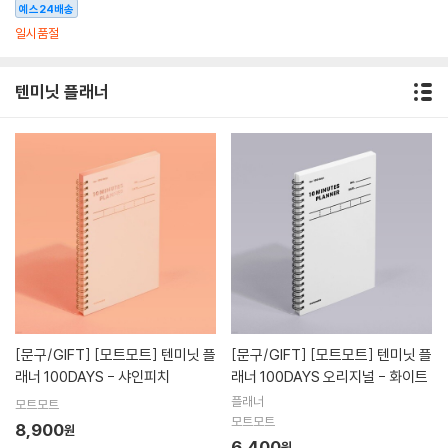
예스24배송
일시품절
텐미닛 플래너
[문구/GIFT]
[모트모트] 텐미닛 플
[문구/GIFT]
[모트모트] 텐미닛 플
래너 100DAYS - 샤인피치
래너 100DAYS 오리지널 - 화이트
플래너
모트모트
모트모트
8,900
원
6,400
원