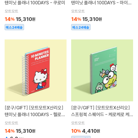
텐미닛 플래너 100DAYS - 쿠로미
텐미닛 플래너 100DAYS - 마이멜
로디
모트모트
모트모트
14
15,310
14
15,310
%
원
%
원
예스24배송
예스24배송
[문구/GIFT]
[모트모트X산리오]
[문구/GIFT]
[모트모트X산리오]
텐미닛 플래너 100DAYS - 헬로키
스프링북 스퀘어드 - 케로케로 케로
티
피
모트모트
모트모트
14
15,310
10
4,410
%
원
%
원