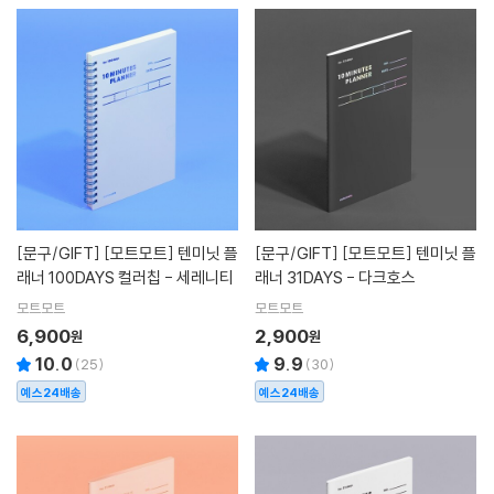
[문구/GIFT]
[모트모트] 텐미닛 플
[문구/GIFT]
[모트모트] 텐미닛 플
래너 100DAYS 컬러칩 - 세레니티
래너 31DAYS - 다크호스
모트모트
모트모트
6,900
2,900
원
원
10.0
9.9
(
25
)
(
30
)
예스24배송
예스24배송