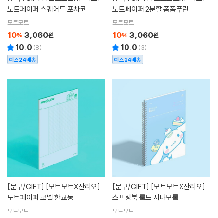
노트페이퍼 스퀘어드 포차코
노트페이퍼 2분할 폼폼푸린
모트모트
모트모트
10
3,060
10
3,060
%
원
%
원
10.0
10.0
(
8
)
(
3
)
예스24배송
예스24배송
[문구/GIFT]
[모트모트X산리오]
[문구/GIFT]
[모트모트X산리오]
노트페이퍼 코넬 한교동
스프링북 룰드 시나모롤
모트모트
모트모트