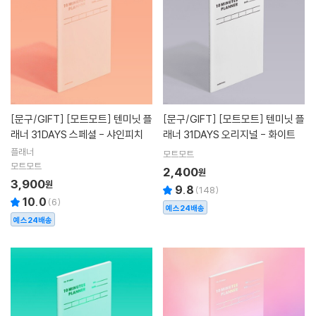
[문구/GIFT]
[모트모트] 텐미닛 플
[문구/GIFT]
[모트모트] 텐미닛 플
래너 31DAYS 스페셜 - 샤인피치
래너 31DAYS 오리지널 - 화이트
플래너
모트모트
모트모트
2,400
원
3,900
원
9.8
(
148
)
10.0
(
6
)
예스24배송
예스24배송