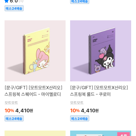
6.0
(
1
)
예스24배송
예스24배송
[문구/GIFT]
[모트모트X산리오]
[문구/GIFT]
[모트모트X산리오]
스프링북 스퀘어드 - 마이멜로디
스프링북 룰드 - 쿠로미
모트모트
모트모트
10
4,410
10
4,410
%
원
%
원
예스24배송
예스24배송