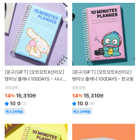
[문구/GIFT]
[모트모트X산리오]
[문구/GIFT]
[모트모트X산리오]
텐미닛 플래너 100DAYS - 시나모
텐미닛 플래너 100DAYS - 한교동
롤
모트모트
모트모트
14
15,310
14
15,310
%
원
%
원
10.0
10.0
(
2
)
(
4
)
예스24배송
예스24배송