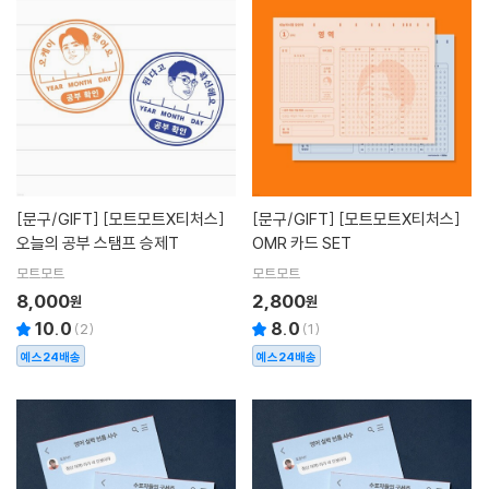
[문구/GIFT]
[모트모트X티처스]
[문구/GIFT]
[모트모트X티처스]
오늘의 공부 스탬프 승제T
OMR 카드 SET
모트모트
모트모트
8,000
2,800
원
원
10.0
8.0
(
2
)
(
1
)
예스24배송
예스24배송