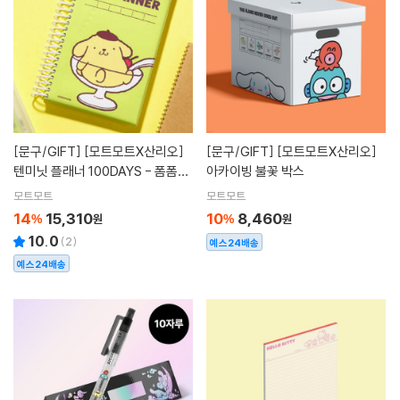
[문구/GIFT]
[모트모트X산리오]
[문구/GIFT]
[모트모트X산리오]
텐미닛 플래너 100DAYS - 폼폼푸
아카이빙 불꽃 박스
린
모트모트
모트모트
14
15,310
10
8,460
%
원
%
원
10.0
(
2
)
예스24배송
예스24배송