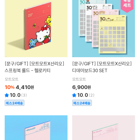
[문구/GIFT]
[모트모트X산리오]
[문구/GIFT]
[모트모트X산리오]
스프링북 룰드 - 헬로키티
디데이보드30 SET
모트모트
모트모트
10
4,410
6,900
%
원
원
10.0
10.0
(
3
)
(
2
)
예스24배송
예스24배송