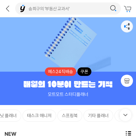
예스24직배송
쿠폰
매일의 10분이 만드는 기적
모트모트 스터디플래너
닛 플래너
태스크 매니저
스프링북
기타 플래너
메모블럭
NEW