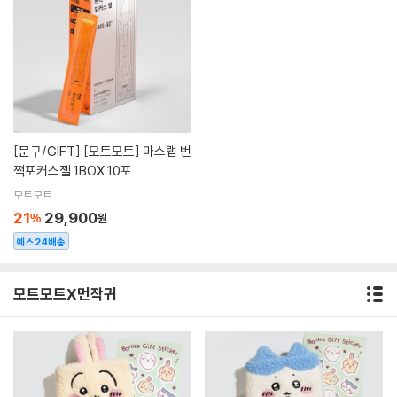
[문구/GIFT]
[모트모트] 마스랩 번
쩍포커스젤 1BOX 10포
모트모트
21
29,900
%
원
예스24배송
모트모트X먼작귀