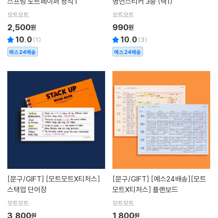
스프링 노트페이퍼 정식T
명언스티커 3종 (택1)
모트모트
모트모트
2,500
990
원
원
10.0
10.0
(
1
)
(
3
)
예스24배송
예스24배송
[문구/GIFT]
[모트모트X티처스]
[문구/GIFT]
[예스24배송][모트
스택업 단어장
모트X티처스] 플랜보드
모트모트
모트모트
3,800
1,800
원
원