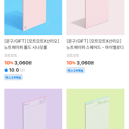
[문구/GIFT]
[모트모트X산리오]
[문구/GIFT]
[모트모트X산리오]
노트페이퍼 룰드 시나모롤
노트페이퍼 스퀘어드 - 마이멜로디
모트모트
모트모트
10
3,060
10
3,060
%
원
%
원
10.0
(
2
)
예스24배송
예스24배송