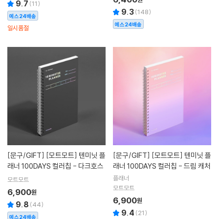
9.7
(
11
)
9.3
(
148
)
예스24배송
예스24배송
일시품절
[문구/GIFT]
[모트모트] 텐미닛 플
[문구/GIFT]
[모트모트] 텐미닛 플
래너 100DAYS 컬러칩 - 다크호스
래너 100DAYS 컬러칩 - 드림 캐처
플래너
모트모트
모트모트
6,900
원
6,900
원
9.8
(
44
)
9.4
(
21
)
예스24배송