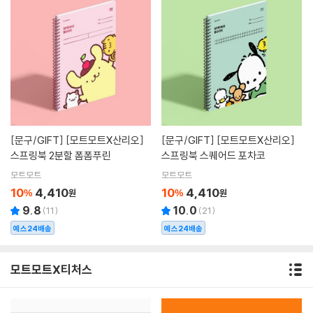
[문구/GIFT]
[모트모트X산리오]
[문구/GIFT]
[모트모트X산리오]
스프링북 2분할 폼폼푸린
스프링북 스퀘어드 포차코
모트모트
모트모트
10
4,410
10
4,410
%
원
%
원
9.8
10.0
(
11
)
(
21
)
예스24배송
예스24배송
모트모트X티처스