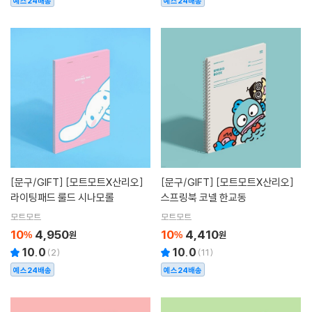
예스24배송
예스24배송
[문구/GIFT]
[모트모트X산리오]
[문구/GIFT]
[모트모트X산리오]
라이팅패드 룰드 시나모롤
스프링북 코넬 한교동
모트모트
모트모트
10
4,950
10
4,410
%
원
%
원
10.0
10.0
(
2
)
(
11
)
예스24배송
예스24배송