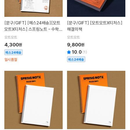
[문구/GIFT]
[예스24배송][모트
[문구/GIFT]
[모트모트X티처스]
모트X티처스] 스프링노트 - 수학노
해결의책
트(4분할)
모트모트
모트모트
4,300
9,800
원
원
10.0
(
1
)
예스24배송
일시품절
예스24배송