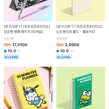
[문구/GIFT]
[모트모트X산리오]
[문구/GIFT]
[모트모트X산리오]
성공펜 명패 패키지(10개입)
노트페이퍼 룰드 - 헬로키티
모트모트
모트모트
10
17,010
10
3,060
%
원
%
원
10.0
10.0
(
1
)
(
2
)
예스24배송
예스24배송