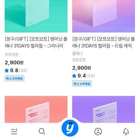
[문구/GIFT]
[모트모트] 텐미닛 플
[문구/GIFT]
[모트모트] 텐미닛 플
래너 31DAYS 컬러칩 - 그리너리
래너 31DAYS 컬러칩 - 드림 캐처
플래너
모트모트
모트모트
2,900
원
2,900
원
9.8
(
32
)
9.4
(
23
)
예스24배송
예스24배송