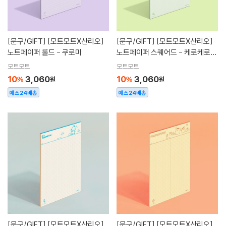
[문구/GIFT]
[모트모트X산리오]
[문구/GIFT]
[모트모트X산리오]
노트페이퍼 룰드 - 쿠로미
노트페이퍼 스퀘어드 - 케로케로케
로피
모트모트
모트모트
10
3,060
10
3,060
%
원
%
원
예스24배송
예스24배송
[문구/GIFT]
[모트모트X산리오]
[문구/GIFT]
[모트모트X산리오]