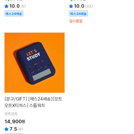
10.0
10.0
(
5
)
(
32
)
예스24배송
예스24배송
일시품절
[문구/GIFT]
[예스24배송][모트
모트X티처스] 스톱워치
모트모트
14,900
원
7.5
(
8
)