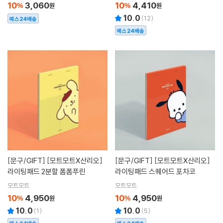
10
3,060
10
4,410
%
원
%
원
10.0
(
12
)
예스24배송
예스24배송
[문구/GIFT]
[모트모트X산리오]
[문구/GIFT]
[모트모트X산리오]
라이팅패드 2분할 폼폼푸린
라이팅패드 스퀘어드 포차코
모트모트
모트모트
10
4,950
10
4,950
%
원
%
원
10.0
10.0
(
1
)
(
5
)