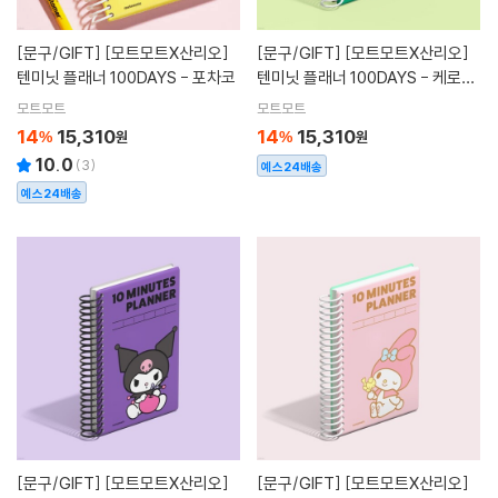
[문구/GIFT]
[모트모트X산리오]
[문구/GIFT]
[모트모트X산리오]
텐미닛 플래너 100DAYS - 포차코
텐미닛 플래너 100DAYS - 케로케
로 케로피
모트모트
모트모트
14
15,310
14
15,310
%
원
%
원
10.0
(
3
)
예스24배송
예스24배송
[문구/GIFT]
[모트모트X산리오]
[문구/GIFT]
[모트모트X산리오]