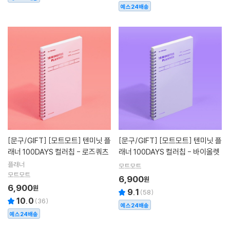
예스24배송
[문구/GIFT]
[모트모트] 텐미닛 플
[문구/GIFT]
[모트모트] 텐미닛 플
래너 100DAYS 컬러칩 - 로즈쿼츠
래너 100DAYS 컬러칩 - 바이올렛
플래너
모트모트
모트모트
6,900
원
6,900
원
9.1
(
58
)
10.0
(
36
)
예스24배송
예스24배송