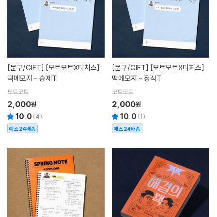
[문구/GIFT]
[모트모트X티처스]
[문구/GIFT]
[모트모트X티처스]
떡메모지 - 승제T
떡메모지 - 정식T
모트모트
모트모트
2,000
2,000
원
원
10.0
10.0
(
4
)
(
1
)
예스24배송
예스24배송