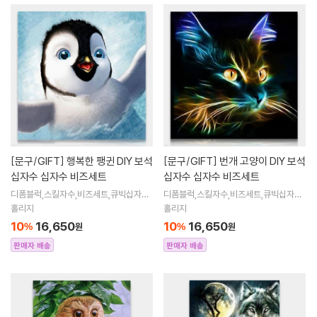
[문구/GIFT]
행복한 팽귄 DIY 보석
[문구/GIFT]
번개 고양이 DIY 보석
십자수 십자수 비즈세트
십자수 십자수 비즈세트
디폼블럭,스킬자수,비즈세트,큐빅십자수,
디폼블럭,스킬자수,비즈세트,큐빅십자수,
큐빅비즈,보석십자수액자,어린이보석십
큐빅비즈,보석십자수액자,어린이보석십
홀리지
홀리지
자수,비즈아트,비즈만들기세트,보석십자
자수,비즈아트,비즈만들기세트,보석십자
10
16,650
10
16,650
%
원
%
원
수해바라
수해바라
판매자 배송
판매자 배송