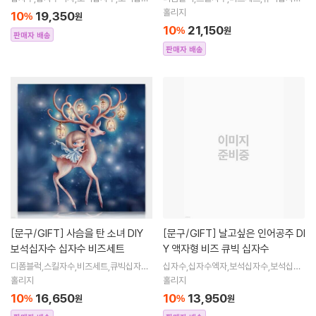
수엑자,직장인취미생활,취미,직장인취미,
큐빅비즈,보석십자수액자,어린이보석십
홀리지
10
19,350
%
원
십자수도안,액자형,비즈공예
자수,비즈아트,비즈만들기세트,보석십자
10
21,150
%
원
수해바라
판매자 배송
판매자 배송
[문구/GIFT]
사슴을 탄 소녀 DIY
[문구/GIFT]
날고싶은 인어공주 DI
보석십자수 십자수 비즈세트
Y 액자형 비즈 큐빅 십자수
디폼블럭,스킬자수,비즈세트,큐빅십자수,
십자수,십자수엑자,보석십자수,보석십자
큐빅비즈,보석십자수액자,어린이보석십
수엑자,직장인취미생활,취미,직장인취미,
홀리지
홀리지
자수,비즈아트,비즈만들기세트,보석십자
십자수도안,액자형,비즈공예
10
16,650
10
13,950
%
원
%
원
수해바라