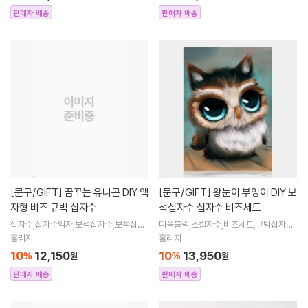
판매자 배송
판매자 배송
[문구/GIFT]
꿈꾸는 유니콘 DIY 액
[문구/GIFT]
왕눈이 부엉이 DIY 보
자형 비즈 큐빅 십자수
석십자수 십자수 비즈세트
십자수,십자수엑자,보석십자수,보석십자
디폼블럭,스킬자수,비즈세트,큐빅십자수,
수엑자,직장인취미생활,취미,직장인취미,
큐빅비즈,보석십자수액자,어린이보석십
홀리지
홀리지
십자수도안,액자형,비즈공예
자수,비즈아트,비즈만들기세트,보석십자
10
12,150
10
13,950
%
원
%
원
수해바라
판매자 배송
판매자 배송