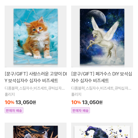
[문구/GIFT]
사랑스러운 고양이 DI
[문구/GIFT]
페가수스 DIY 보석십
Y 보석십자수 십자수 비즈세트
자수 십자수 비즈세트
디폼블럭,스킬자수,비즈세트,큐빅십자수,
디폼블럭,스킬자수,비즈세트,큐빅십자수,
큐빅비즈,보석십자수액자,어린이보석십
큐빅비즈,보석십자수액자,어린이보석십
홀리지
홀리지
자수,비즈아트,비즈만들기세트,보석십자
자수,비즈아트,비즈만들기세트,보석십자
10
13,050
10
13,050
%
원
%
원
수해바라
수해바라
판매자 배송
판매자 배송