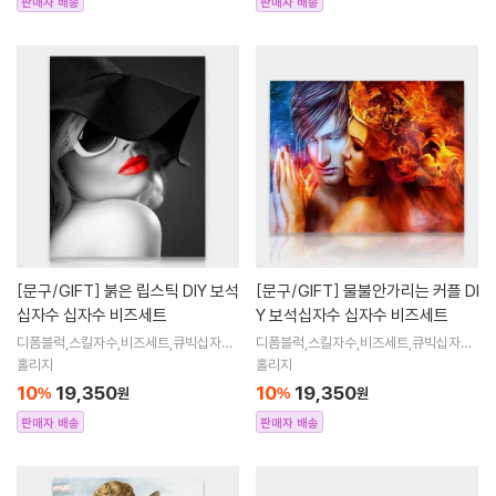
판매자 배송
판매자 배송
[문구/GIFT]
붉은 립스틱 DIY 보석
[문구/GIFT]
물불안가리는 커플 DI
십자수 십자수 비즈세트
Y 보석십자수 십자수 비즈세트
디폼블럭,스킬자수,비즈세트,큐빅십자수,
디폼블럭,스킬자수,비즈세트,큐빅십자수,
큐빅비즈,보석십자수액자,어린이보석십
큐빅비즈,보석십자수액자,어린이보석십
홀리지
홀리지
자수,비즈아트,비즈만들기세트,보석십자
자수,비즈아트,비즈만들기세트,보석십자
10
19,350
10
19,350
%
원
%
원
수해바라
수해바라
판매자 배송
판매자 배송