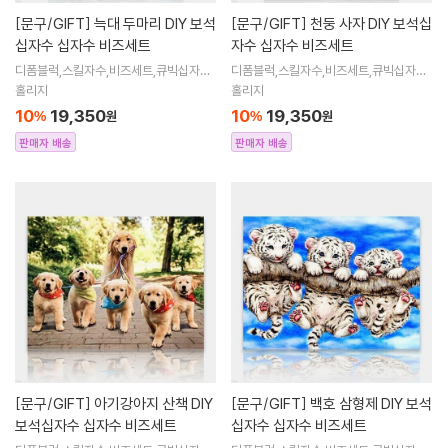
[문구/GIFT]
늑대 두마리 DIY 보석
[문구/GIFT]
천둥 사자 DIY 보석십
십자수 십자수 비즈세트
자수 십자수 비즈세트
디폼블럭,스킬자수,비즈세트,큐빅십자수,
디폼블럭,스킬자수,비즈세트,큐빅십자수,
큐빅비즈,보석십자수액자,어린이보석십
큐빅비즈,보석십자수액자,어린이보석십
홀리지
홀리지
자수,비즈아트,비즈만들기세트,보석십자
자수,비즈아트,비즈만들기세트,보석십자
10
19,350
10
19,350
%
원
%
원
수해바라
수해바라
판매자 배송
판매자 배송
[문구/GIFT]
아기강아지 산책 DIY
[문구/GIFT]
백호 삼형제 DIY 보석
보석십자수 십자수 비즈세트
십자수 십자수 비즈세트