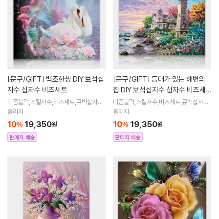
[문구/GIFT]
백조한쌍 DIY 보석십
[문구/GIFT]
등대가 있는 해변의
자수 십자수 비즈세트
집 DIY 보석십자수 십자수 비즈세
트
디폼블럭,스킬자수,비즈세트,큐빅십자수,
디폼블럭,스킬자수,비즈세트,큐빅십자수,
큐빅비즈,보석십자수액자,어린이보석십
큐빅비즈,보석십자수액자,어린이보석십
홀리지
홀리지
자수,비즈아트,비즈만들기세트,보석십자
자수,비즈아트,비즈만들기세트,보석십자
10
19,350
10
19,350
%
원
%
원
수해바라
수해바라
판매자 배송
판매자 배송