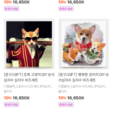
10
16,650
10
16,650
%
원
%
원
수해바라
수해바라
판매자 배송
판매자 배송
[문구/GIFT]
조폭 고양이 DIY 보석
[문구/GIFT]
행복한 강아지 DIY 보
십자수 십자수 비즈세트
석십자수 십자수 비즈세트
디폼블럭,스킬자수,비즈세트,큐빅십자수,
디폼블럭,스킬자수,비즈세트,큐빅십자수,
큐빅비즈,보석십자수액자,어린이보석십
큐빅비즈,보석십자수액자,어린이보석십
홀리지
홀리지
자수,비즈아트,비즈만들기세트,보석십자
자수,비즈아트,비즈만들기세트,보석십자
10
16,650
10
16,650
%
원
%
원
수해바라
수해바라
판매자 배송
판매자 배송