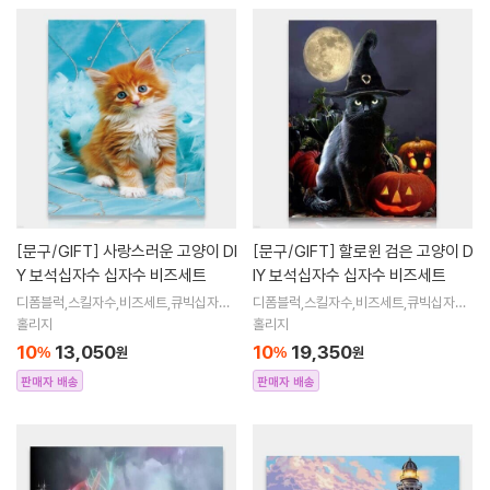
[문구/GIFT]
사랑스러운 고양이 DI
[문구/GIFT]
할로윈 검은 고양이 D
Y 보석십자수 십자수 비즈세트
IY 보석십자수 십자수 비즈세트
디폼블럭,스킬자수,비즈세트,큐빅십자수,
디폼블럭,스킬자수,비즈세트,큐빅십자수,
큐빅비즈,보석십자수액자,어린이보석십
큐빅비즈,보석십자수액자,어린이보석십
홀리지
홀리지
자수,비즈아트,비즈만들기세트,보석십자
자수,비즈아트,비즈만들기세트,보석십자
10
13,050
10
19,350
%
원
%
원
수해바라
수해바라
판매자 배송
판매자 배송