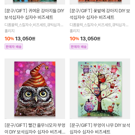
[문구/GIFT]
귀여운 강아지들 DIY
[문구/GIFT]
꽃밭에 강아지 DIY 보
보석십자수 십자수 비즈세트
석십자수 십자수 비즈세트
디폼블럭,스킬자수,비즈세트,큐빅십자수,
디폼블럭,스킬자수,비즈세트,큐빅십자수,
큐빅비즈,보석십자수액자,어린이보석십
큐빅비즈,보석십자수액자,어린이보석십
홀리지
홀리지
자수,비즈아트,비즈만들기세트,보석십자
자수,비즈아트,비즈만들기세트,보석십자
10
13,050
10
13,050
%
원
%
원
수해바라
수해바라
판매자 배송
판매자 배송
[문구/GIFT]
빨간 줄무늬모자 부엉
[문구/GIFT]
부엉이 나무 DIY 보석
이 DIY 보석십자수 십자수 비즈세
십자수 십자수 비즈세트