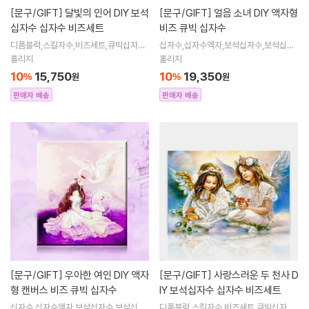
[문구/GIFT]
달빛의 인어 DIY 보석
[문구/GIFT]
얼음 소녀 DIY 액자형
십자수 십자수 비즈세트
비즈 큐빅 십자수
디폼블럭,스킬자수,비즈세트,큐빅십자수,
십자수,십자수엑자,보석십자수,보석십자
큐빅비즈,보석십자수액자,어린이보석십
수엑자,직장인취미생활,취미,직장인취미,
홀리지
홀리지
자수,비즈아트,비즈만들기세트,보석십자
십자수도안,액자형,비즈공예
10
15,750
10
19,350
%
원
%
원
수해바라
판매자 배송
판매자 배송
[문구/GIFT]
우아한 여인 DIY 액자
[문구/GIFT]
사랑스러운 두 천사 D
형 캔버스 비즈 큐빅 십자수
IY 보석십자수 십자수 비즈세트
십자수,십자수엑자,보석십자수,보석십자
디폼블럭,스킬자수,비즈세트,큐빅십자수,