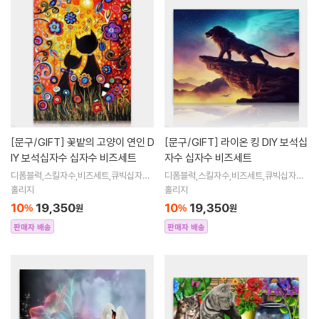
[문구/GIFT]
꽃밭의 고양이 연인 D
[문구/GIFT]
라이온 킹 DIY 보석십
IY 보석십자수 십자수 비즈세트
자수 십자수 비즈세트
디폼블럭,스킬자수,비즈세트,큐빅십자수,
디폼블럭,스킬자수,비즈세트,큐빅십자수,
큐빅비즈,보석십자수액자,어린이보석십
큐빅비즈,보석십자수액자,어린이보석십
홀리지
홀리지
자수,비즈아트,비즈만들기세트,보석십자
자수,비즈아트,비즈만들기세트,보석십자
10
19,350
10
19,350
%
원
%
원
수해바라
수해바라
판매자 배송
판매자 배송