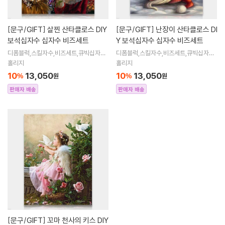
[문구/GIFT]
살찐 산타클로스 DIY
[문구/GIFT]
난장이 산타클로스 DI
보석십자수 십자수 비즈세트
Y 보석십자수 십자수 비즈세트
디폼블럭,스킬자수,비즈세트,큐빅십자수,
디폼블럭,스킬자수,비즈세트,큐빅십자수,
큐빅비즈,보석십자수액자,어린이보석십
큐빅비즈,보석십자수액자,어린이보석십
홀리지
홀리지
자수,비즈아트,비즈만들기세트,보석십자
자수,비즈아트,비즈만들기세트,보석십자
10
13,050
10
13,050
%
원
%
원
수해바라
수해바라
판매자 배송
판매자 배송
[문구/GIFT]
꼬마 천사의 키스 DIY