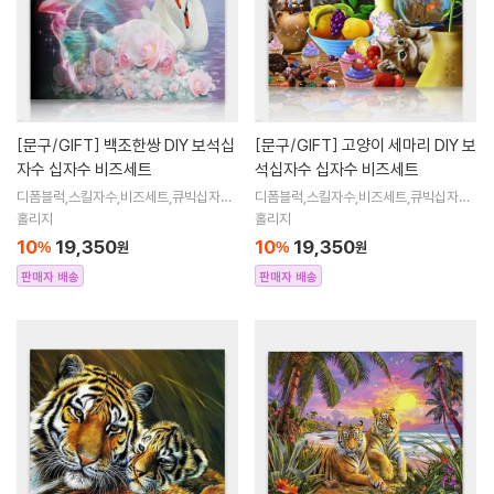
[문구/GIFT]
백조한쌍 DIY 보석십
[문구/GIFT]
고양이 세마리 DIY 보
자수 십자수 비즈세트
석십자수 십자수 비즈세트
디폼블럭,스킬자수,비즈세트,큐빅십자수,
디폼블럭,스킬자수,비즈세트,큐빅십자수,
큐빅비즈,보석십자수액자,어린이보석십
큐빅비즈,보석십자수액자,어린이보석십
홀리지
홀리지
자수,비즈아트,비즈만들기세트,보석십자
자수,비즈아트,비즈만들기세트,보석십자
10
19,350
10
19,350
%
원
%
원
수해바라
수해바라
판매자 배송
판매자 배송