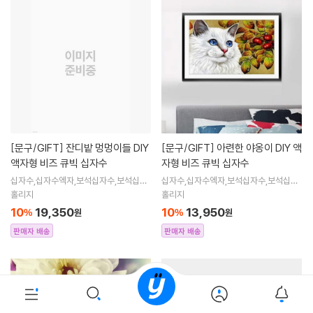
[문구/GIFT]
잔디밭 멍멍이들 DIY
[문구/GIFT]
아련한 야옹이 DIY 액
액자형 비즈 큐빅 십자수
자형 비즈 큐빅 십자수
십자수,십자수엑자,보석십자수,보석십자
십자수,십자수엑자,보석십자수,보석십자
수엑자,직장인취미생활,취미,직장인취미,
수엑자,직장인취미생활,취미,직장인취미,
홀리지
홀리지
십자수도안,액자형,비즈공예
십자수도안,액자형,비즈공예
10
19,350
10
13,950
%
원
%
원
판매자 배송
판매자 배송