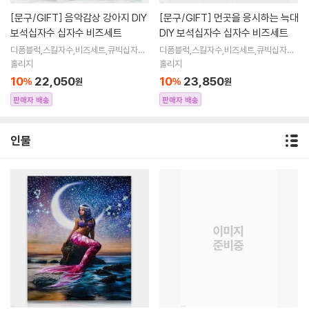
[문구/GIFT]
음악감상 강아지 DIY
[문구/GIFT]
먼곳을 응시하는 늑대
보석십자수 십자수 비즈세트
DIY 보석십자수 십자수 비즈세트
디폼블럭,스킬자수,비즈세트,큐빅십자수,
디폼블럭,스킬자수,비즈세트,큐빅십자수,
큐빅비즈,보석십자수액자,어린이보석십
큐빅비즈,보석십자수액자,어린이보석십
홀리지
홀리지
자수,비즈아트,비즈만들기세트,보석십자
자수,비즈아트,비즈만들기세트,보석십자
10
22,050
10
23,850
%
원
%
원
수해바라
수해바라
판매자 배송
판매자 배송
인물