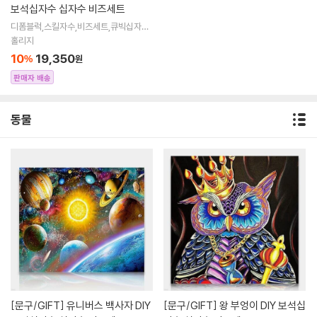
보석십자수 십자수 비즈세트
디폼블럭,스킬자수,비즈세트,큐빅십자수,
큐빅비즈,보석십자수액자,어린이보석십
홀리지
자수,비즈아트,비즈만들기세트,보석십자
10
19,350
%
원
수해바라
판매자 배송
동물
[문구/GIFT]
유니버스 백사자 DIY
[문구/GIFT]
왕 부엉이 DIY 보석십