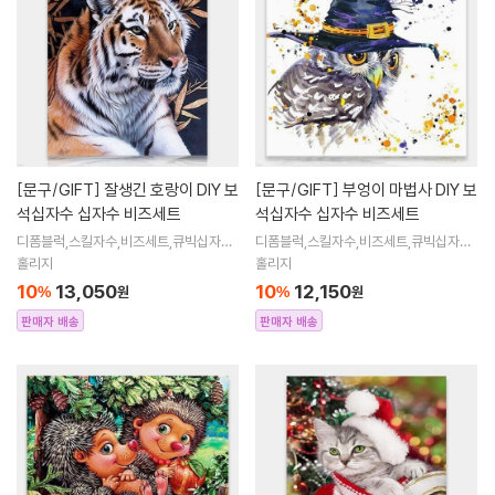
[문구/GIFT]
잘생긴 호랑이 DIY 보
[문구/GIFT]
부엉이 마법사 DIY 보
석십자수 십자수 비즈세트
석십자수 십자수 비즈세트
디폼블럭,스킬자수,비즈세트,큐빅십자수,
디폼블럭,스킬자수,비즈세트,큐빅십자수,
큐빅비즈,보석십자수액자,어린이보석십
큐빅비즈,보석십자수액자,어린이보석십
홀리지
홀리지
자수,비즈아트,비즈만들기세트,보석십자
자수,비즈아트,비즈만들기세트,보석십자
10
13,050
10
12,150
%
원
%
원
수해바라
수해바라
판매자 배송
판매자 배송