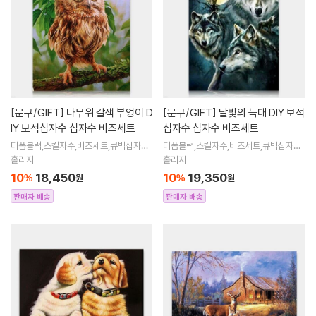
[문구/GIFT]
나무위 갈색 부엉이 D
[문구/GIFT]
달빛의 늑대 DIY 보석
IY 보석십자수 십자수 비즈세트
십자수 십자수 비즈세트
디폼블럭,스킬자수,비즈세트,큐빅십자수,
디폼블럭,스킬자수,비즈세트,큐빅십자수,
큐빅비즈,보석십자수액자,어린이보석십
큐빅비즈,보석십자수액자,어린이보석십
홀리지
홀리지
자수,비즈아트,비즈만들기세트,보석십자
자수,비즈아트,비즈만들기세트,보석십자
10
18,450
10
19,350
%
원
%
원
수해바라
수해바라
판매자 배송
판매자 배송