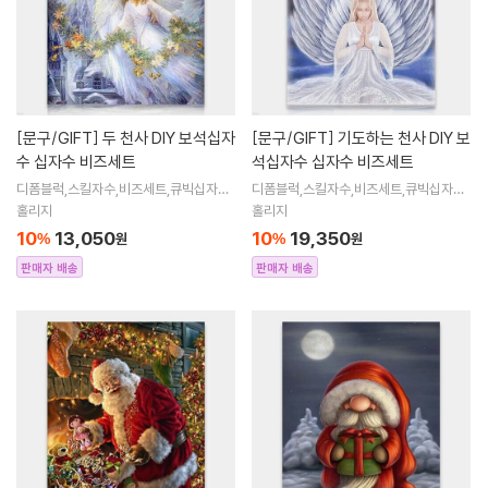
[문구/GIFT]
두 천사 DIY 보석십자
[문구/GIFT]
기도하는 천사 DIY 보
수 십자수 비즈세트
석십자수 십자수 비즈세트
디폼블럭,스킬자수,비즈세트,큐빅십자수,
디폼블럭,스킬자수,비즈세트,큐빅십자수,
큐빅비즈,보석십자수액자,어린이보석십
큐빅비즈,보석십자수액자,어린이보석십
홀리지
홀리지
자수,비즈아트,비즈만들기세트,보석십자
자수,비즈아트,비즈만들기세트,보석십자
10
13,050
10
19,350
%
원
%
원
수해바라
수해바라
판매자 배송
판매자 배송