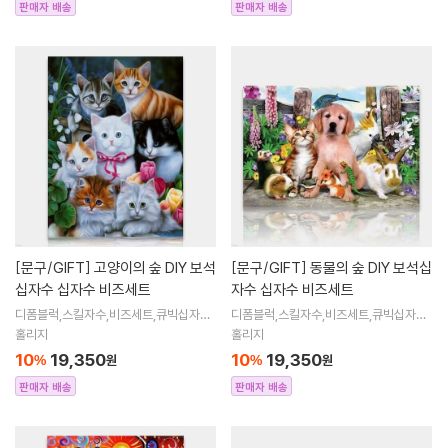
판매자 배송
판매자 배송
[문구/GIFT]
고양이의 숲 DIY 보석
[문구/GIFT]
동물의 숲 DIY 보석십
십자수 십자수 비즈세트
자수 십자수 비즈세트
디폼블럭,스킬자수,비즈세트,큐빅십자수,
디폼블럭,스킬자수,비즈세트,큐빅십자수,
큐빅비즈,보석십자수액자,어린이보석십
큐빅비즈,보석십자수액자,어린이보석십
홀리지
홀리지
자수,비즈아트,비즈만들기세트,보석십자
자수,비즈아트,비즈만들기세트,보석십자
10
19,350
10
19,350
%
원
%
원
수해바라
수해바라
판매자 배송
판매자 배송