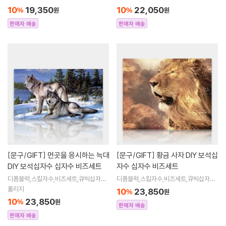
자수,비즈아트,비즈만들기세트,보석십자
자수,비즈아트,비즈만들기세트,보석십자
10
19,350
10
22,050
%
원
%
원
수해바라
수해바라
판매자 배송
판매자 배송
[문구/GIFT]
먼곳을 응시하는 늑대
[문구/GIFT]
황금 사자 DIY 보석십
DIY 보석십자수 십자수 비즈세트
자수 십자수 비즈세트
디폼블럭,스킬자수,비즈세트,큐빅십자수,
디폼블럭,스킬자수,비즈세트,큐빅십자수,
큐빅비즈,보석십자수액자,어린이보석십
큐빅비즈,보석십자수액자,어린이보석십
홀리지
10
23,850
%
원
자수,비즈아트,비즈만들기세트,보석십자
자수,비즈아트,비즈만들기세트,보석십자
10
23,850
%
원
수해바라
수해바라
판매자 배송
판매자 배송