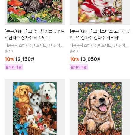
[문구/GIFT]
고슴도치 커플 DIY 보
[문구/GIFT]
크리스마스 고양이 DI
석십자수 십자수 비즈세트
Y 보석십자수 십자수 비즈세트
디폼블럭,스킬자수,비즈세트,큐빅십자수,
디폼블럭,스킬자수,비즈세트,큐빅십자수,
큐빅비즈,보석십자수액자,어린이보석십
큐빅비즈,보석십자수액자,어린이보석십
홀리지
홀리지
자수,비즈아트,비즈만들기세트,보석십자
자수,비즈아트,비즈만들기세트,보석십자
10
12,150
10
13,050
%
원
%
원
수해바라
수해바라
판매자 배송
판매자 배송