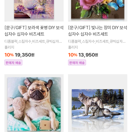
[문구/GIFT]
보라색 꽃병 DIY 보석
[문구/GIFT]
빛나는 장미 DIY 보석
십자수 십자수 비즈세트
십자수 십자수 비즈세트
디폼블럭,스킬자수,비즈세트,큐빅십자수,
디폼블럭,스킬자수,비즈세트,큐빅십자수,
큐빅비즈,보석십자수액자,어린이보석십
큐빅비즈,보석십자수액자,어린이보석십
홀리지
홀리지
자수,비즈아트,비즈만들기세트,보석십자
자수,비즈아트,비즈만들기세트,보석십자
10
19,350
10
13,950
%
원
%
원
수해바라
수해바라
판매자 배송
판매자 배송