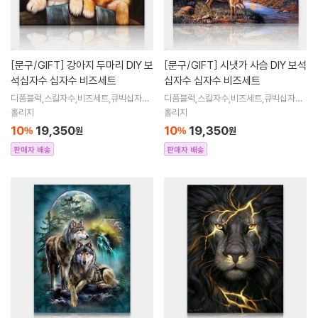
[문구/GIFT]
강아지 두마리 DIY 보
[문구/GIFT]
시냇가 사슴 DIY 보석
석십자수 십자수 비즈세트
십자수 십자수 비즈세트
디폼블럭,스킬자수,비즈세트,큐빅십자수,
디폼블럭,스킬자수,비즈세트,큐빅십자수,
큐빅비즈,보석십자수액자,어린이보석십
큐빅비즈,보석십자수액자,어린이보석십
홀리지
홀리지
자수,비즈아트,비즈만들기세트,보석십자
자수,비즈아트,비즈만들기세트,보석십자
10
19,350
10
19,350
%
원
%
원
수해바라
수해바라
판매자 배송
판매자 배송