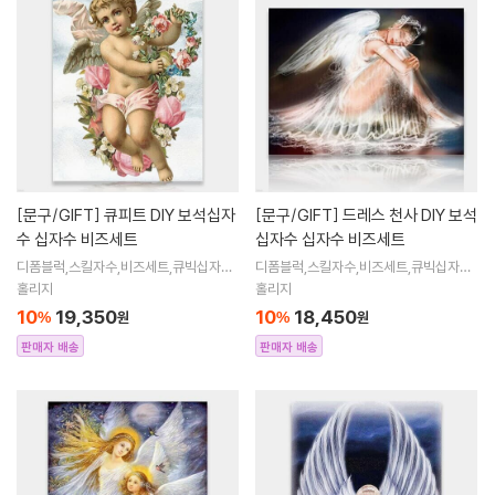
[문구/GIFT]
큐피트 DIY 보석십자
[문구/GIFT]
드레스 천사 DIY 보석
수 십자수 비즈세트
십자수 십자수 비즈세트
디폼블럭,스킬자수,비즈세트,큐빅십자수,
디폼블럭,스킬자수,비즈세트,큐빅십자수,
큐빅비즈,보석십자수액자,어린이보석십
큐빅비즈,보석십자수액자,어린이보석십
홀리지
홀리지
자수,비즈아트,비즈만들기세트,보석십자
자수,비즈아트,비즈만들기세트,보석십자
10
19,350
10
18,450
%
원
%
원
수해바라
수해바라
판매자 배송
판매자 배송