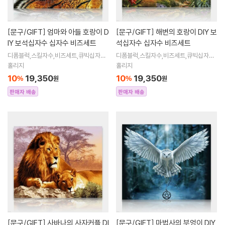
[문구/GIFT]
엄마와 아들 호랑이 D
[문구/GIFT]
해변의 호랑이 DIY 보
IY 보석십자수 십자수 비즈세트
석십자수 십자수 비즈세트
디폼블럭,스킬자수,비즈세트,큐빅십자수,
디폼블럭,스킬자수,비즈세트,큐빅십자수,
큐빅비즈,보석십자수액자,어린이보석십
큐빅비즈,보석십자수액자,어린이보석십
홀리지
홀리지
자수,비즈아트,비즈만들기세트,보석십자
자수,비즈아트,비즈만들기세트,보석십자
10
19,350
10
19,350
%
원
%
원
수해바라
수해바라
판매자 배송
판매자 배송
[문구/GIFT]
사바나의 사자커플 DI
[문구/GIFT]
마법사의 부엉이 DIY