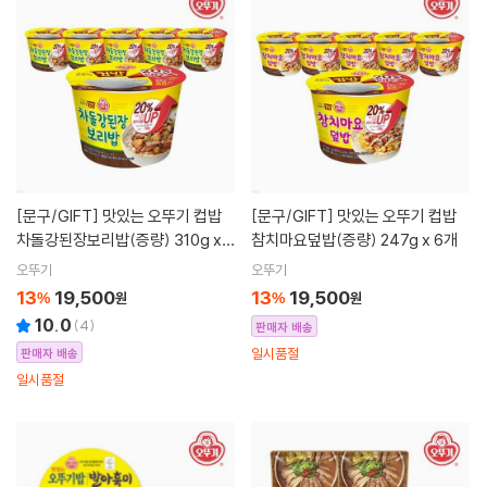
[문구/GIFT]
맛있는 오뚜기 컵밥
[문구/GIFT]
맛있는 오뚜기 컵밥
차돌강된장보리밥(증량) 310g x 6
참치마요덮밥(증량) 247g x 6개
개
오뚜기
오뚜기
13
19,500
13
19,500
%
원
%
원
10.0
(
4
)
판매자 배송
일시품절
판매자 배송
일시품절