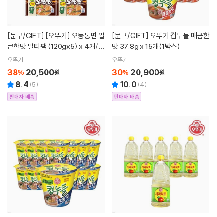
[문구/GIFT]
[오뚜기] 오동통면 얼
[문구/GIFT]
오뚜기 컵누들 매콤한
큰한맛 멀티팩 (120gx5) x 4개/2
맛 37.8g x 15개(1박스)
0봉
오뚜기
오뚜기
38
20,500
30
20,900
%
원
%
원
8.4
10.0
(
5
)
(
4
)
판매자 배송
판매자 배송