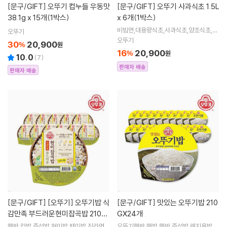
[문구/GIFT]
오뚜기 컵누들 우동맛
[문구/GIFT]
오뚜기 사과식초 1.5L
38.1g x 15개(1박스)
x 6개(1박스)
비빔면,대용량식초,사과식초,양조식초,조
오뚜기
미료,향신료,식초대용량,천연발요식초,오
오뚜기
30
20,900
%
원
뚜기대용량,자연식초
16
20,900
%
원
10.0
(
7
)
판매자 배송
판매자 배송
[문구/GIFT]
[오뚜기] 오뚜기밥 식
[문구/GIFT]
맛있는 오뚜기밥 210
감만족 부드러운현미잡곡밥 210g
GX24개
x 12개(1박스)
햇반,컵밥,즉석밥,현미밥,백미밥,진라면,
오뚜기햇반,햇밥,햇반,즉석밥,렌지용밥,H