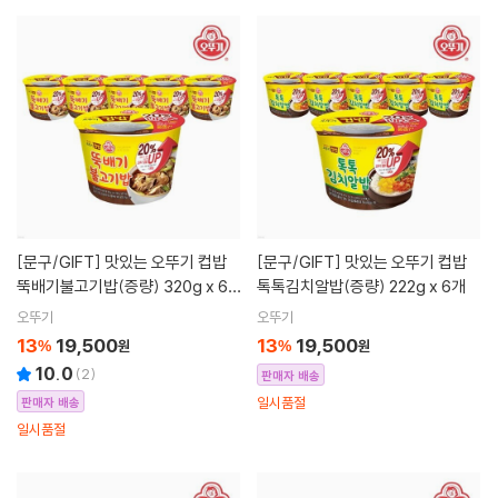
[문구/GIFT]
맛있는 오뚜기 컵밥
[문구/GIFT]
맛있는 오뚜기 컵밥
뚝배기불고기밥(증량) 320g x 6
톡톡김치알밥(증량) 222g x 6개
개
오뚜기
오뚜기
13
19,500
13
19,500
%
원
%
원
10.0
(
2
)
판매자 배송
일시품절
판매자 배송
일시품절