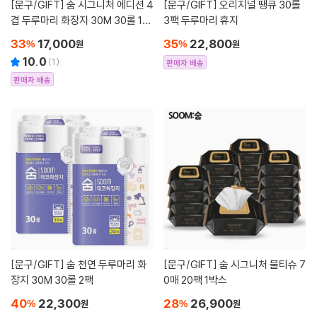
[문구/GIFT]
숨 시그니처 에디션 4
[문구/GIFT]
오리지널 땡큐 30롤
겹 두루마리 화장지 30M 30롤 1팩
3팩 두루마리 휴지
휴지
33
17,000
35
22,800
%
원
%
원
10.0
(
1
)
판매자 배송
판매자 배송
[문구/GIFT]
숨 천연 두루마리 화
[문구/GIFT]
숨 시그니처 물티슈 7
장지 30M 30롤 2팩
0매 20팩 1박스
40
22,300
28
26,900
%
원
%
원