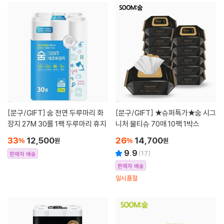
[문구/GIFT]
숨 천연 두루마리 화
[문구/GIFT]
★슈퍼특가★숨 시그
장지 27M 30롤 1팩 두루마리 휴지
니처 물티슈 70매 10팩 1박스
33
12,500
26
14,700
%
원
%
원
9.9
(
17
)
판매자 배송
판매자 배송
일시품절