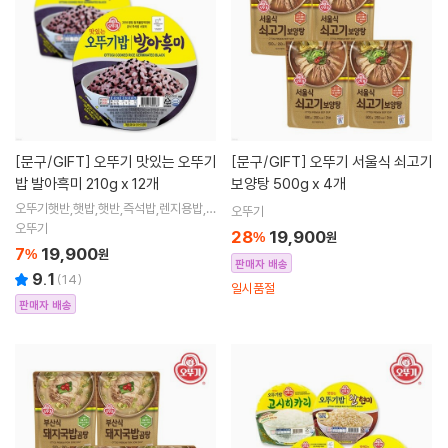
[문구/GIFT]
오뚜기 맛있는 오뚜기
[문구/GIFT]
오뚜기 서울식 쇠고기
밥 발아흑미 210g x 12개
보양탕 500g x 4개
오뚜기햇반,햇밥,햇반,즉석밥,렌지용밥,H
오뚜기
MR,간편식,자취품,자취생
오뚜기
28
19,900
%
원
7
19,900
%
원
판매자 배송
9.1
(
14
)
일시품절
판매자 배송