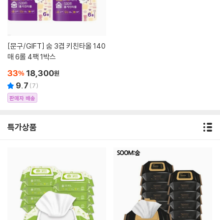
[문구/GIFT]
숨 3겹 키친타올 140
매 6롤 4팩 1박스
33
18,300
%
원
9.7
(
7
)
판매자 배송
특가상품