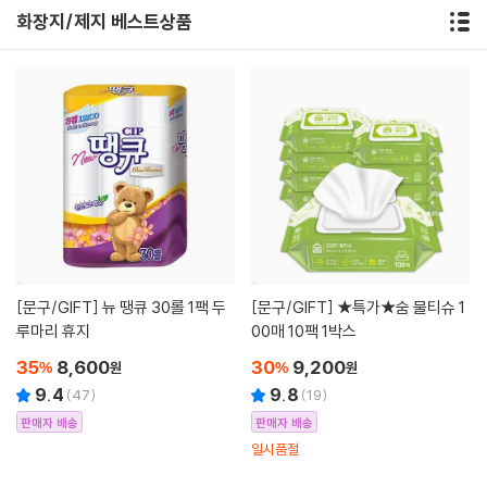
화장지/제지 베스트상품
[문구/GIFT]
뉴 땡큐 30롤 1팩 두
[문구/GIFT]
★특가★숨 물티슈 1
루마리 휴지
00매 10팩 1박스
35
8,600
30
9,200
%
원
%
원
9.4
9.8
(
47
)
(
19
)
판매자 배송
판매자 배송
일시품절