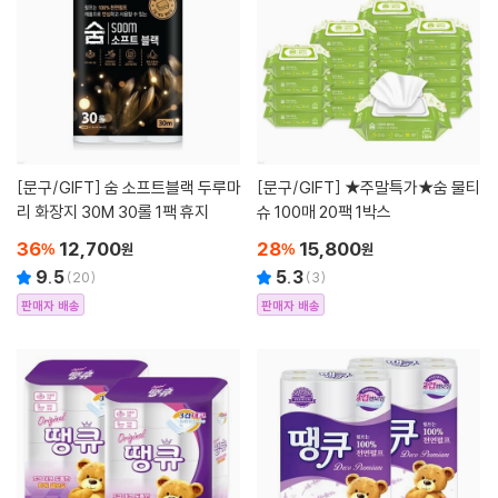
[문구/GIFT]
숨 소프트블랙 두루마
[문구/GIFT]
★주말특가★숨 물티
리 화장지 30M 30롤 1팩 휴지
슈 100매 20팩 1박스
36
12,700
28
15,800
%
원
%
원
9.5
5.3
(
20
)
(
3
)
판매자 배송
판매자 배송