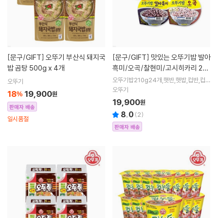
[문구/GIFT]
오뚜기 부산식 돼지국
[문구/GIFT]
맛있는 오뚜기밥 발아
밥 곰탕 500g x 4개
흑미/오곡/찰현미/고시히카리 210
g x 12개 4종
오뚜기밥210g24개,햇반,햇밥,컵반,컵
오뚜기
밥,쌀밥,현미밥,흑미밥,진라면,진비빔면
오뚜기
18
19,900
%
원
19,900
원
판매자 배송
8.0
(
2
)
일시품절
판매자 배송