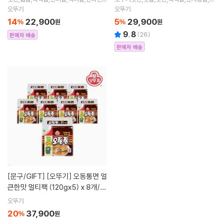
컵라면,짜장면,흑미밥
MR,간편식,자취품,자취생
오뚜기
오뚜기
14
22,900
5
29,900
%
원
%
원
9.8
(
26
)
판매자 배송
판매자 배송
[문구/GIFT]
[오뚜기] 오동통면 얼
큰한맛 멀티팩 (120gx5) x 8개/4
0봉
오뚜기
20
37,900
%
원