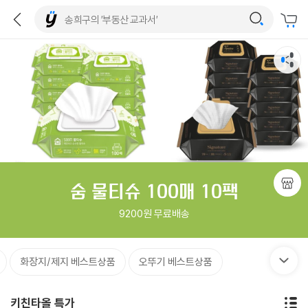
숨 물티슈 100매 10팩
9200원 무료배송
화장지/제지 베스트상품
오뚜기 베스트상품
키친타올 특가