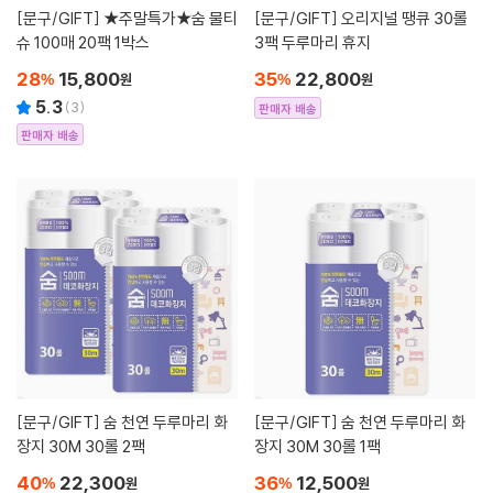
[문구/GIFT]
★주말특가★숨 물티
[문구/GIFT]
오리지널 땡큐 30롤
슈 100매 20팩 1박스
3팩 두루마리 휴지
28
15,800
35
22,800
%
원
%
원
5.3
(
3
)
판매자 배송
판매자 배송
[문구/GIFT]
숨 천연 두루마리 화
[문구/GIFT]
숨 천연 두루마리 화
장지 30M 30롤 2팩
장지 30M 30롤 1팩
40
22,300
36
12,500
%
원
%
원