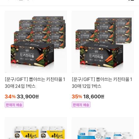
[문구/GIFT]
뽑아쓰는 키친타올 1
[문구/GIFT]
뽑아쓰는 키친타올 1
30매 24입 1박스
30매 12입 1박스
34
33,900
35
18,600
%
원
%
원
판매자 배송
판매자 배송