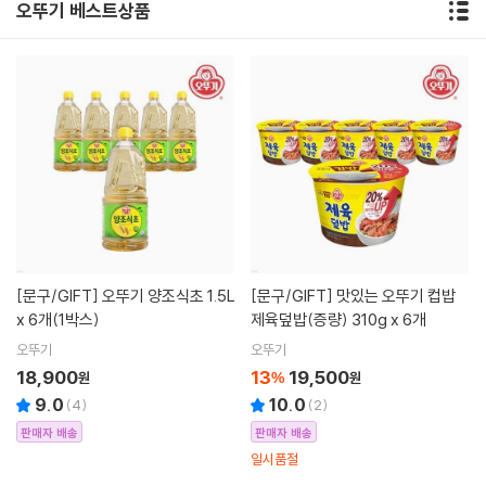
오뚜기 베스트상품
[문구/GIFT]
오뚜기 양조식초 1.5L
[문구/GIFT]
맛있는 오뚜기 컵밥
x 6개(1박스)
제육덮밥(증량) 310g x 6개
오뚜기
오뚜기
18,900
13
19,500
원
%
원
9.0
10.0
(
4
)
(
2
)
판매자 배송
판매자 배송
일시품절