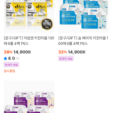
[문구/GIFT]
아침엔 키친타올 130
[문구/GIFT]
숨 베이직 키친타올 1
매 6롤 4팩 1박스
00매 6롤 4팩 1박스
38
14,900
32
14,900
%
원
%
원
8.0
(
1
)
판매자 배송
판매자 배송
일시품절