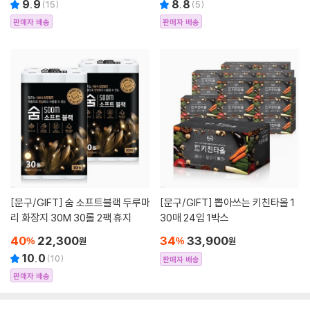
9.9
8.8
(
15
)
(
5
)
판매자 배송
판매자 배송
[문구/GIFT]
숨 소프트블랙 두루마
[문구/GIFT]
뽑아쓰는 키친타올 1
리 화장지 30M 30롤 2팩 휴지
30매 24입 1박스
40
22,300
34
33,900
%
원
%
원
10.0
(
10
)
판매자 배송
판매자 배송