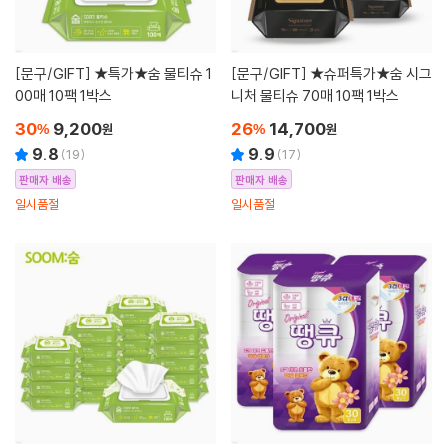
[문구/GIFT]
★특가★숨 물티슈 1
[문구/GIFT]
★슈퍼특가★숨 시그
00매 10팩 1박스
니처 물티슈 70매 10팩 1박스
30
9,200
26
14,700
%
원
%
원
9.8
9.9
(
19
)
(
17
)
판매자 배송
판매자 배송
일시품절
일시품절