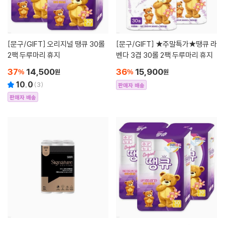
[문구/GIFT]
오리지널 땡큐 30롤
[문구/GIFT]
★주말특가★땡큐 라
2팩 두루마리 휴지
벤다 3겹 30롤 2팩 두루마리 휴지
37
14,500
36
15,900
%
원
%
원
10.0
(
3
)
판매자 배송
판매자 배송