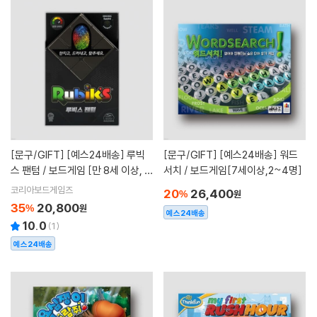
[문구/GIFT]
[예스24배송] 루빅
[문구/GIFT]
[예스24배송] 워드
스 팬텀 / 보드게임 [만 8세 이상, 1
서치 / 보드게임[7세이상,2~4명]
명]
코리아보드게임즈
20
26,400
%
원
35
20,800
%
원
예스24배송
10.0
(
1
)
예스24배송