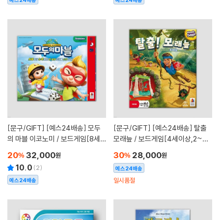
예스24배송
예스24배송
[문구/GIFT]
[예스24배송] 모두
[문구/GIFT]
[예스24배송] 탈출
의 마블 이코노미 / 보드게임[8세이
모래늪 / 보드게임[4세이상,2~4
상,2~4명]
인]
20
32,000
30
28,000
%
원
%
원
10.0
(
2
)
예스24배송
일시품절
예스24배송