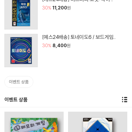
30
11,200
원
%
[예스24배송] 토네이도6 / 보드게임..
30
8,400
원
%
이벤트 상품
이벤트 상품