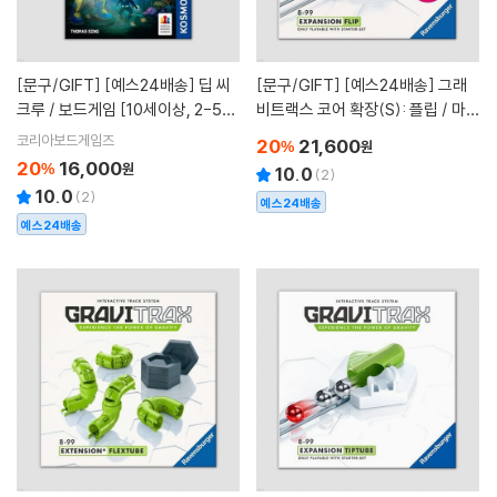
[문구/GIFT]
[예스24배송] 딥 씨
[문구/GIFT]
[예스24배송] 그래
크루 / 보드게임 [10세이상, 2-5
비트랙스 코어 확장(S): 플립 / 마블
명]
런[8세이상,1인이상]
코리아보드게임즈
20
21,600
%
원
20
16,000
%
원
10.0
(
2
)
10.0
(
2
)
예스24배송
예스24배송