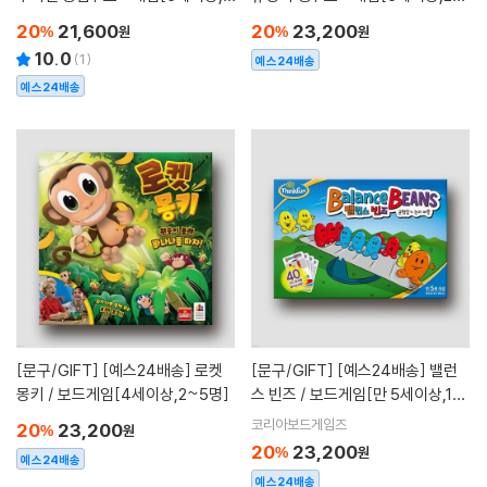
~8명]
6명]
20
21,600
20
23,200
%
원
%
원
10.0
(
1
)
예스24배송
예스24배송
[문구/GIFT]
[예스24배송] 로켓
[문구/GIFT]
[예스24배송] 밸런
몽키 / 보드게임[4세이상,2~5명]
스 빈즈 / 보드게임[만 5세이상,1
명]
코리아보드게임즈
20
23,200
%
원
20
23,200
%
원
예스24배송
예스24배송