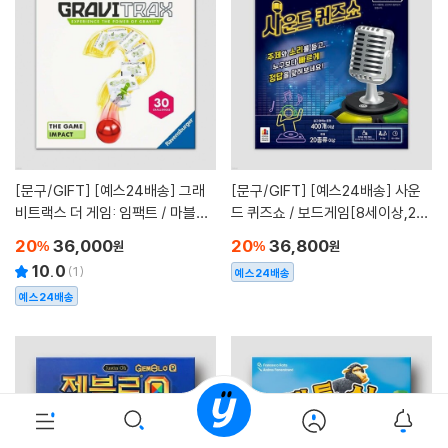
[문구/GIFT]
[예스24배송] 그래
[문구/GIFT]
[예스24배송] 사운
비트랙스 더 게임: 임팩트 / 마블런
드 퀴즈쇼 / 보드게임[8세이상,2~
[8세이상,1인이상]
5명]
20
36,000
20
36,800
%
원
%
원
10.0
(
1
)
예스24배송
예스24배송