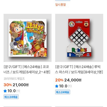
일시품절
[문구/GIFT]
[예스24배송] 코코
[문구/GIFT]
[예스24배송] 루빅
너츠 / 보드게임[6세이상,2~4명]
스 마스터 / 보드게임[8세이상,1명]
코리아보드게임즈
20
24,000
%
원
30
21,000
%
원
10.0
(
1
)
10.0
(
1
)
예스24배송
예스24배송