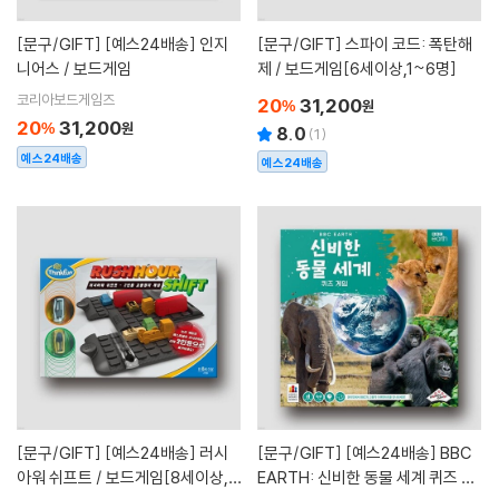
[문구/GIFT]
[예스24배송] 인지
[문구/GIFT]
스파이 코드: 폭탄해
니어스 / 보드게임
제 / 보드게임[6세이상,1~6명]
코리아보드게임즈
20
31,200
%
원
20
31,200
%
원
8.0
(
1
)
예스24배송
예스24배송
[문구/GIFT]
[예스24배송] 러시
[문구/GIFT]
[예스24배송] BBC
아워 쉬프트 / 보드게임[8세이상,2
EARTH: 신비한 동물 세계 퀴즈 게