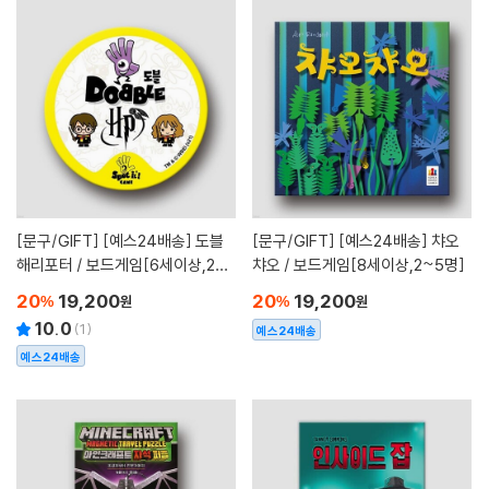
[문구/GIFT]
[예스24배송] 도블
[문구/GIFT]
[예스24배송] 챠오
해리포터 / 보드게임[6세이상,2~8
챠오 / 보드게임[8세이상,2~5명]
명]
20
19,200
20
19,200
%
원
%
원
10.0
(
1
)
예스24배송
예스24배송