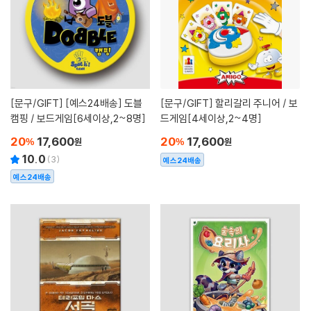
[문구/GIFT]
[예스24배송] 도블
[문구/GIFT]
할리갈리 주니어 / 보
캠핑 / 보드게임[6세이상,2~8명]
드게임[4세이상,2~4명]
20
17,600
20
17,600
%
원
%
원
10.0
(
3
)
예스24배송
예스24배송