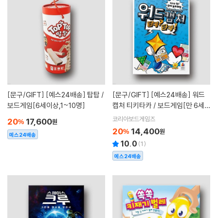
[문구/GIFT]
[예스24배송] 탑탑 /
[문구/GIFT]
[예스24배송] 워드
보드게임[6세이상,1~10명]
캡처 티키타카 / 보드게임[만 6세이
상,3~6명]
코리아보드게임즈
20
17,600
%
원
20
14,400
%
원
예스24배송
10.0
(
1
)
예스24배송