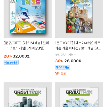
[문구/GIFT]
[예스24배송] 컬러
[문구/GIFT]
[예스24배송] 카르
코드 / 보드게임[5세이상,1명]
카손 겨울 에디션 / 보드게임 [8세
이상, 2-5명]
코리아보드게임즈
20
32,000
%
원
30
28,000
%
원
예스24배송
예스24배송
일시품절