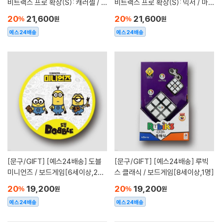
비트랙스 프로 확장(S): 캐러셀 / 마
비트랙스 프로 확장(S): 믹서 / 마블
블런[8세이상,1인이상]
런[8세이상,1인이상]
20
21,600
20
21,600
%
원
%
원
예스24배송
예스24배송
[문구/GIFT]
[예스24배송] 도블
[문구/GIFT]
[예스24배송] 루빅
미니언즈 / 보드게임[6세이상,2~8
스 클래식 / 보드게임[8세이상,1명]
명]
20
19,200
20
19,200
%
원
%
원
예스24배송
예스24배송