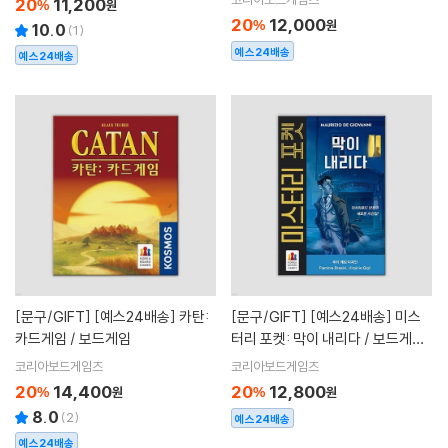
20
11,200
%
원
20
12,000
%
원
10.0
(
1
)
예스24배송
예스24배송
[문구/GIFT]
[예스24배송] 카탄:
[문구/GIFT]
[예스24배송] 미스
카드게임 / 보드게임
터리 포켓: 막이 내리다 / 보드게임
[만 14세 이상, 1~6명]
코리아보드게임즈
코리아보드게임즈
20
14,400
20
12,800
%
원
%
원
8.0
(
2
)
예스24배송
예스24배송