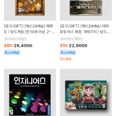
[문구/GIFT]
[예스24배송] 페루
[문구/GIFT]
[예스24배송] 테라
도 / 보드게임 [만 10세 이상, 2~6
포밍 마스 확장: 개척기지 / 보드게
명 ]
임
코리아보드게임즈
코리아보드게임즈
20
26,400
31
22,900
%
원
%
원
예스24배송
예스24배송
일시품절