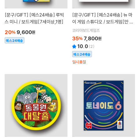
[문구/GIFT]
[예스24배송] 루빅
[문구/GIFT]
[예스24배송] 뉴 마
스 미니 / 보드게임[7세이상,1명]
이 게임 스튜디오 / 보드게임[만 5
세이상]
코리아보드게임즈
20
9,600
%
원
35
7,800
%
원
예스24배송
10.0
(
2
)
예스24배송
일시품절