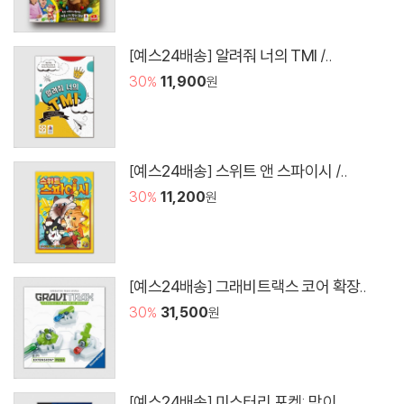
[예스24배송] 알려줘 너의 TMI /..
30
11,900
원
%
[예스24배송] 스위트 앤 스파이시 /..
30
11,200
원
%
[예스24배송] 그래비트랙스 코어 확장..
30
31,500
원
%
[예스24배송] 미스터리 포켓: 막이 ..