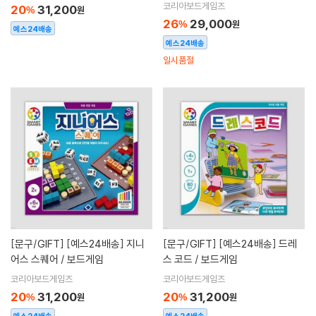
인]
임 / 보드게임[만 8세이상,2~4명]
코리아보드게임즈
20
31,200
%
원
26
29,000
%
원
예스24배송
예스24배송
일시품절
[문구/GIFT]
[예스24배송] 지니
[문구/GIFT]
[예스24배송] 드레
어스 스퀘어 / 보드게임
스 코드 / 보드게임
코리아보드게임즈
코리아보드게임즈
20
31,200
20
31,200
%
원
%
원