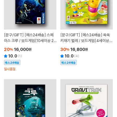
[문구/GIFT]
[예스24배송] 스페
[문구/GIFT]
[예스24배송] 쏙쏙
이스 크루 / 보드게임[10세이상 2~
키재기 벌레 / 보드게임[4세이상,2
5명]
~5명]
20
16,000
30
16,800
%
원
%
원
10.0
10.0
(
1
)
(
4
)
예스24배송
예스24배송
일시품절