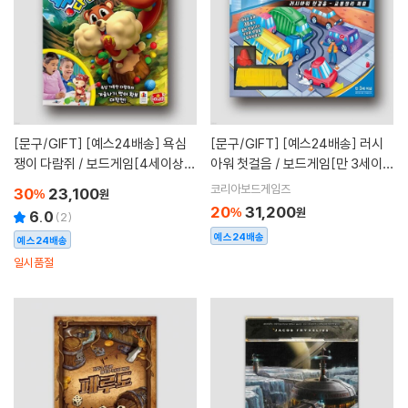
[문구/GIFT]
[예스24배송] 욕심
[문구/GIFT]
[예스24배송] 러시
쟁이 다람쥐 / 보드게임[4세이상,2
아워 첫걸음 / 보드게임[만 3세이
~4명]
상, 1명]
코리아보드게임즈
30
23,100
%
원
20
31,200
%
원
6.0
(
2
)
예스24배송
예스24배송
일시품절