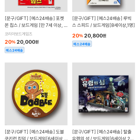
[문구/GIFT]
[예스24배송] 포켓
[문구/GIFT]
[예스24배송] 루빅
몬 칩스 / 보드게임 [만 7세 이상, 2
스 스피드 / 보드게임[8세이상,1명]
~5명]
코리아보드게임즈
20
20,800
%
원
20
20,000
%
원
예스24배송
예스24배송
[문구/GIFT]
[예스24배송] 도블
[문구/GIFT]
[예스24배송] 탈출
쿠키런 킹덤 / 보드게임[6세이상,2
유령의 성 / 보드게임[6세이상,2~