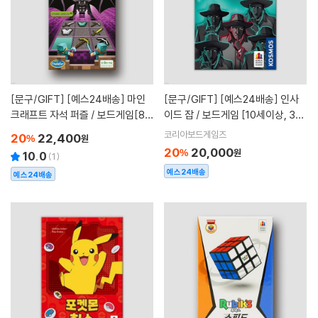
[문구/GIFT]
[예스24배송] 마인
[문구/GIFT]
[예스24배송] 인사
크래프트 자석 퍼즐 / 보드게임[8세
이드 잡 / 보드게임 [10세이상, 3~
이상,1명]
5명]
코리아보드게임즈
20
22,400
%
원
20
20,000
%
원
10.0
(
1
)
예스24배송
예스24배송