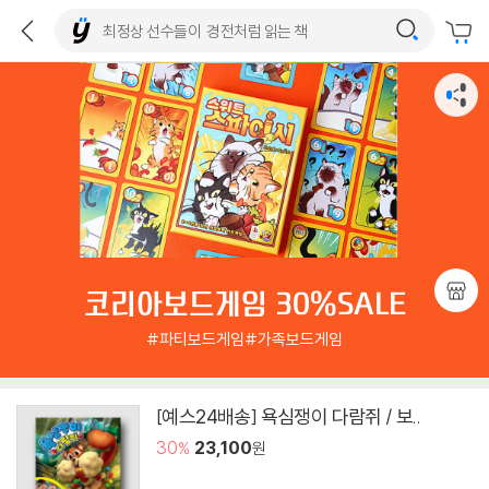
코리아보드게임 30%SALE
#파티보드게임#가족보드게임
[예스24배송] 욕심쟁이 다람쥐 / 보..
30
23,100
원
%