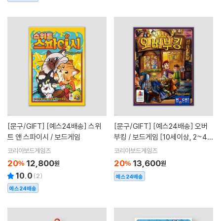
[문구/GIFT]
[예스24배송] 스위
[문구/GIFT]
[예스24배송] 오버
트 앤 스파이시 / 보드게임
부킹 / 보드게임 [10세이상, 2~4
명]
코리아보드게임즈
코리아보드게임즈
20
12,800
20
13,600
%
원
%
원
10.0
(
2
)
예스24배송
예스24배송