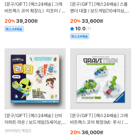
[문구/GIFT]
[예스24배송] 그래
[문구/GIFT]
[예스24배송] 스플
비트랙스 코어 확장(L): 리프터 / 마
렌더 대결 / 보드게임[10세이상,2
블런[8세이상,1인이상]
명]
20
39,200
20
33,600
%
원
%
원
10.0
(
1
)
예스24배송
예스24배송
[문구/GIFT]
[예스24배송] 신비
[문구/GIFT]
[예스24배송] 그래
아파트 라온 / 보드게임[5세이상,2
비트랙스 코어 확장(M): 푸시 / 마
~4명]
블런[8세이상,1인이상]
코리아보드게임즈
20
36,000
%
원