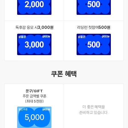
독후감 응모 시
3,000원
리딩런 첫참여
500원
쿠폰 혜택
문구/GIFT
주문 금액별 쿠폰
(최대 5천원)
더 좋은 혜택을
할인쿠폰
준비하고 있습니다.
5,000