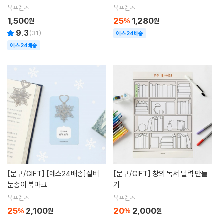
북프렌즈
북프렌즈
1,500
25
1,280
원
%
원
9.3
(
31
)
예스24배송
예스24배송
[문구/GIFT]
[예스24배송]실버
[문구/GIFT]
창의 독서 달력 만들
눈송이 북마크
기
북프렌즈
북프렌즈
25
2,100
20
2,000
%
원
%
원