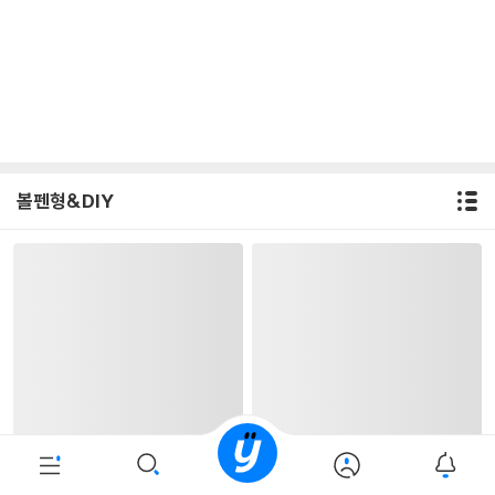
볼펜형&DIY