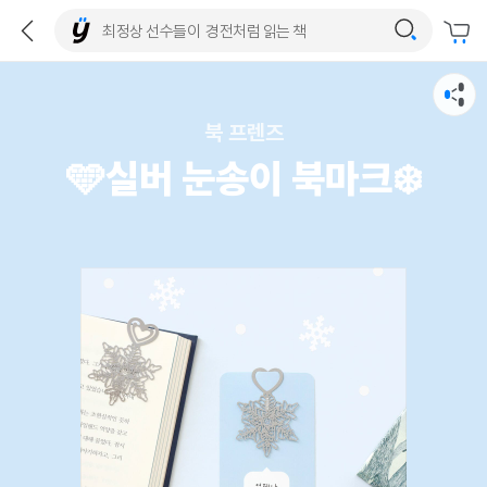
북 프렌즈
🩵실버 눈송이 북마크❄️