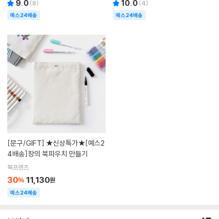
9.0
10.0
(
8
)
(
4
)
예스24배송
예스24배송
[문구/GIFT]
★신상특가★[예스2
4배송]창의 북파우치 만들기
북프렌즈
30
11,130
%
원
예스24배송