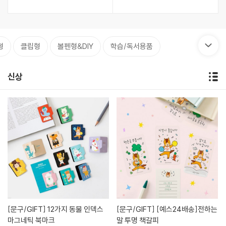
형
클립형
볼펜형&DIY
학습/독서용품
신상
[문구/GIFT]
12가지 동물 인덱스
[문구/GIFT]
[예스24배송]전하는
마그네틱 북마크
말 투명 책갈피