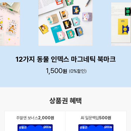
비비드 인덱스 마그네틱 북마크
1,500
원
0
%
상품권 혜택
주말엔 보너스
2,000원
AI 일문백답
500원