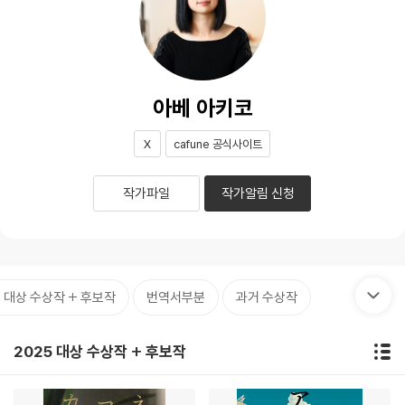
아베 아키코
X
cafune 공식사이트
작가파일
작가알림 신청
5 대상 수상작 + 후보작
번역서부분
과거 수상작
2025 대상 수상작 + 후보작