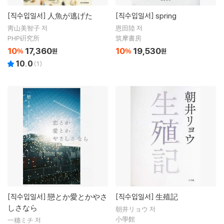
[직수입일서]
人魚が逃げた
[직수입일서]
spring
靑山美智子 저
恩田陸 저
PHP硏究所
筑摩書房
10
17,360
10
19,530
%
원
%
원
10.0
(
1
)
[직수입일서]
戀とか愛とかやさ
[직수입일서]
生殖記
しさなら
朝井リョウ 저
小學館
一穗ミチ 저