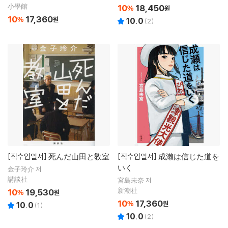
小學館
10
18,450
%
원
10
17,360
%
원
10.0
(
2
)
[직수입일서]
死んだ山田と敎室
[직수입일서]
成瀨は信じた道を
いく
金子玲介 저
講談社
宮島未奈 저
新潮社
10
19,530
%
원
10
17,360
%
원
10.0
(
1
)
10.0
(
2
)