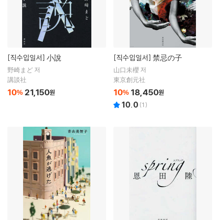
[직수입일서]
小說
[직수입일서]
禁忌の子
野崎まど 저
山口未櫻 저
講談社
東京創元社
10
21,150
10
18,450
%
원
%
원
10.0
(
1
)