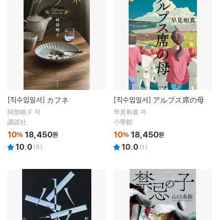
[직수입일서]
カフネ
[직수입일서]
アルプス席の母
阿部曉子 저
早見和眞 저
講談社
小學館
10
18,450
10
18,450
%
원
%
원
10.0
10.0
(
5
)
(
1
)