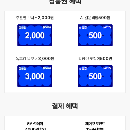
상품권 혜택
주말엔 보너스
2,000원
AI 일문백답
500원
독후감 응모 시
3,000원
리딩런 첫참여
500원
결제 혜택
카카오페이
페이코 포인트
2,000원 할인
1% 즉시할인