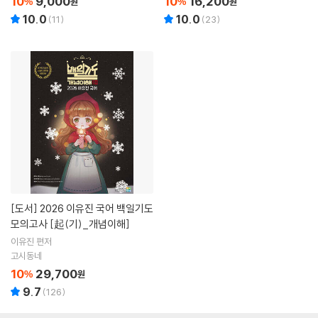
10
9,000
10
16,200
%
원
%
원
10.0
10.0
(
11
)
(
23
)
[도서]
2026 이유진 국어 백일기도
모의고사 [起(기)_개념이해]
이유진 편저
고시동네
10
29,700
%
원
9.7
(
126
)