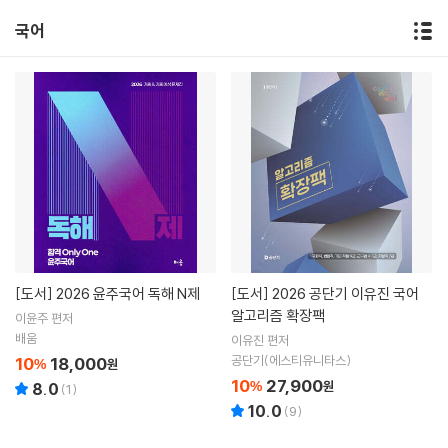
국어
[도서]
2026 윤주국어 독해 N제
[도서]
2026 공단기 이유진 국어
알고리즘 확장팩
이윤주 편저
배움
이유진 편저
공단기(에스티유니타스)
10
18,000
%
원
10
27,900
%
원
8.0
(
1
)
10.0
(
9
)