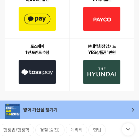
토스페이
현대백화점 앱카드
1만 포인트 추첨
YES상품권 1만원
영어 가산점 챙기기
행정법/행정학
경찰(승진)
계리직
헌법