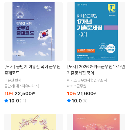
[도서]
공단기 이유진 국어 군무원
[도서]
2026 해커스군무원 17개년
출제코드
기출문제집 국어
이유진 편저
해커스 군무원시험연구소 저
공단기(에스티유니타스)
해커스군무원
10
22,500
10
21,600
%
원
%
원
10.0
10.0
(
11
)
(
9
)