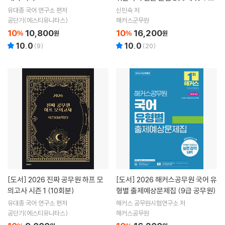
군무원)
유대종 국어 연구소 편저
신민숙 저
공단기(에스티유니타스)
해커스군무원
10
10,800
10
16,200
%
원
%
원
10.0
10.0
(
9
)
(
20
)
[도서]
2026 진짜 공무원 하프 모
[도서]
2026 해커스공무원 국어 유
의고사 시즌 1 (10회분)
형별 출제예상문제집 (9급 공무원)
유대종 국어 연구소 편저
해커스 공무원시험연구소 저
공단기(에스티유니타스)
해커스공무원