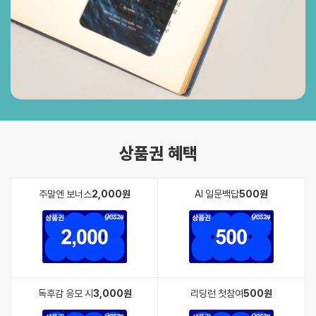
상품권 혜택
주말엔 보너스
2,000원
AI 일문백답
500원
독후감 응모 시
3,000원
리딩런 첫참여
500원