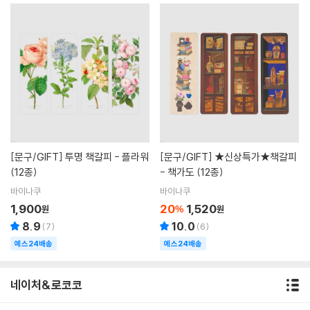
[문구/GIFT]
투명 책갈피 - 플라워
[문구/GIFT]
★신상특가★책갈피
(12종)
- 책가도 (12종)
바이나쿠
바이나쿠
1,900
20
1,520
원
%
원
8.9
10.0
(
7
)
(
6
)
예스24배송
예스24배송
네이처&로코코