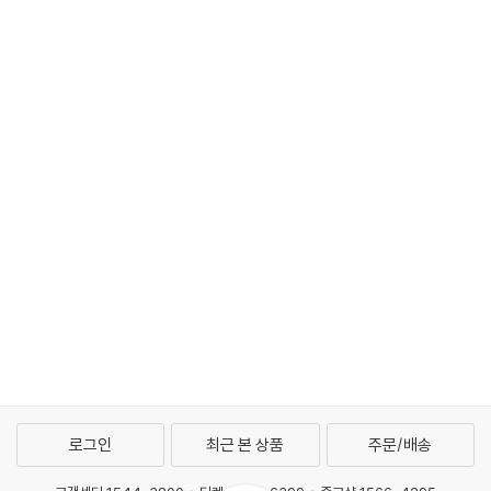
로그인
최근 본 상품
주문/배송
고객센터 1544-3800
티켓 1544-6399
중고샵 1566-4295
eBook 1:1문의/채팅상담
예스이십사(주) 사업자 정보
이용약관
개인정보처리방침
청소년보호정책
PC버전
회사소개
거래처관계자께
도서홍보
광고
Copyright © YES24 Corp. All Rights Reserved.