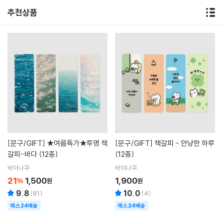
추천상품
[문구/GIFT]
★여름특가★투명 책
[문구/GIFT]
책갈피 - 안냥한 하루
갈피-바다 (12종)
(12종)
바이나쿠
바이나쿠
21
1,500
1,900
%
원
원
9.8
10.0
(
81
)
(
4
)
예스24배송
예스24배송