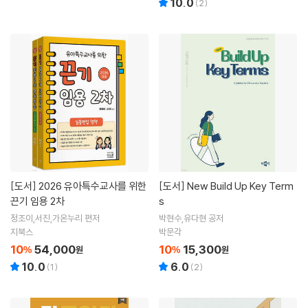
10.0
(
2
)
[도서]
2026 유아특수교사를 위한
[도서]
New Build Up Key Term
끈기 임용 2차
s
정조이,서진,가온누리 편저
박현수,유다현 공저
지북스
박문각
10
54,000
10
15,300
%
원
%
원
10.0
6.0
(
1
)
(
2
)