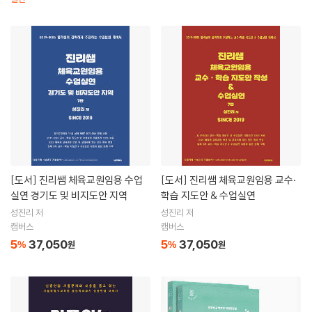
[도서]
진리쌤 체육교원임용 수업
[도서]
진리쌤 체육교원임용 교수·
실연 경기도 및 비지도안 지역
학습 지도안 & 수업실연
성진리 저
성진리 저
캠버스
캠버스
5
37,050
5
37,050
%
원
%
원