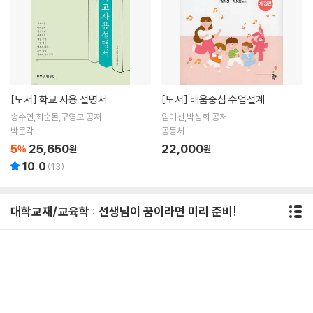
[도서]
학교 사용 설명서
[도서]
배움중심 수업설계
송수연,최순돌,구영모 공저
임미선,박성희 공저
박문각
공동체
5
25,650
22,000
%
원
원
10.0
(
13
)
대학교재/교육학 : 선생님이 꿈이라면 미리 준비!