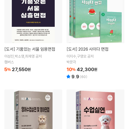
[도서]
기품있는 서울 임용면접
[도서]
2026 사이다 면접
이성진,박소영,최재영 공저
이지수,구영모 공저
캠버스
박문각
5
27,550
10
42,300
%
원
%
원
9.9
(
60
)