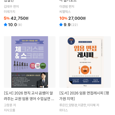
업실연
격 필기노트
김태우 편저
이경범 편저
미래가치
씨엘웍스
5
42,750
10
27,000
%
원
%
원
10.0
9.9
(
8
)
(
22
)
[도서]
2026 현직 교사 곰쌤이 알
[도서]
2026 임용 면접레시피 [평
려주는 교원 임용 영어 수업실연 체
가원 지역]
크리스트&스크립트
고창훈 저
류은진,양왕경,이광한,이지혜 저
지식오름
위더스