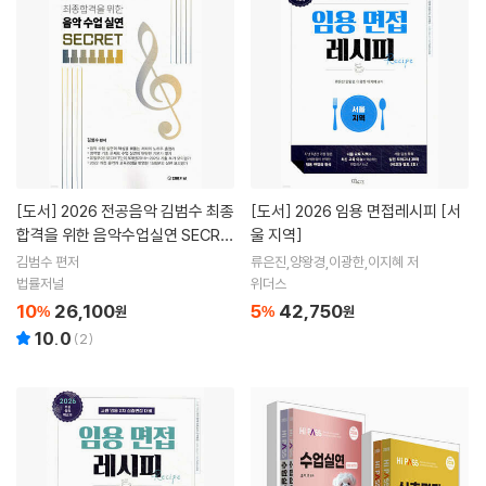
[도서]
2026 전공음악 김범수 최종
[도서]
2026 임용 면접레시피 [서
합격을 위한 음악수업실연 SECRE
울 지역]
T
김범수 편저
류은진,양왕경,이광한,이지혜 저
법률저널
위더스
10
26,100
5
42,750
%
원
%
원
10.0
(
2
)