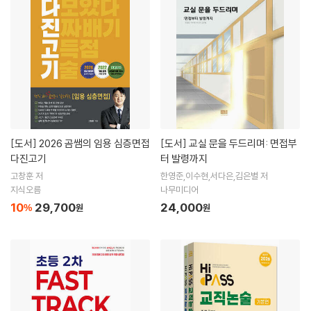
[도서]
2026 곰쌤의 임용 심층면접
[도서]
교실 문을 두드리며: 면접부
다진고기
터 발령까지
고창훈 저
한영준,이수현,서다은,김은별 저
지식오름
나무미디어
10
29,700
24,000
%
원
원