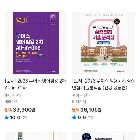
[도서]
2026 루이스 영어임용 2차
[도서]
2026 루이스 임용고시 심층
All-in-One
면접 기출분석집 (전공 공통편)
루이스 편저
루이스 편저
미래가치
미래가치
5
39,900
5
36,100
%
원
%
원
10.0
9.9
(
7
)
(
72
)