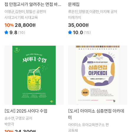
접 만점교사가 알려주는 면접 바이
문제집
블
이영균,김현미,정필선 공편저
류은진,양왕경,이광한,이지혜 공저
시대고시기획 시대교육
미래가치
10
28,800
35,000
%
원
원
9.8
10.0
(
10
)
(
15
)
[도서]
2025 사이다 수업
[도서]
아이미소 심층면접 아카데
미
송수연,구영모 공저
박문각
아이미소 유아교육연구소 편
공동체
10
24,300
%
원