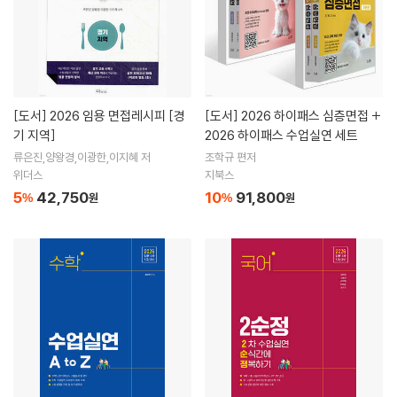
[도서]
2026 임용 면접레시피 [경
[도서]
2026 하이패스 심층면접 +
기 지역]
2026 하이패스 수업실연 세트
류은진,양왕경,이광한,이지혜 저
조학규 편저
위더스
지북스
5
42,750
10
91,800
%
원
%
원