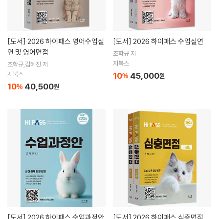
[도서]
2026 하이패스 영어수업실
[도서]
2026 하이패스 수업실연
연 및 영어면접
조학규 저
지북스
조학규,김혜진 저
지북스
10
45,000
%
원
10
40,500
%
원
[도서]
2026 하이패스 수업과정안
[도서]
2026 하이패스 심층면접