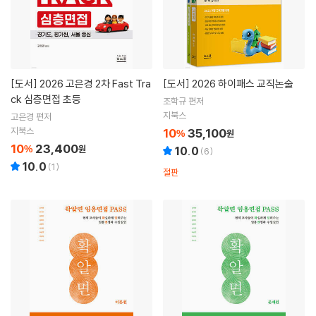
[도서]
2026 고은경 2차 Fast Tra
[도서]
2026 하이패스 교직논술
ck 심층면접 초등
조학규 편저
지북스
고은경 편저
지북스
10
35,100
%
원
10
23,400
%
원
10.0
(
6
)
10.0
(
1
)
절판