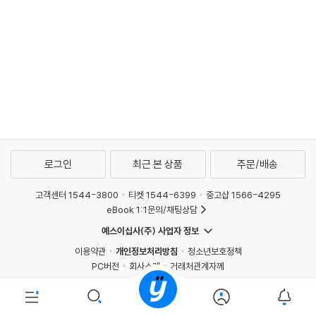
로그인
최근 본 상품
주문/배송
고객센터 1544-3800
티켓 1544-6399
중고샵 1566-4295
eBook 1:1문의/채팅상담
예스이십사(주) 사업자 정보
이용약관
개인정보처리방침
청소년보호정책
PC버전
회사소개
거래처관계자께
도서홍보
광고
Copyright © YES24 Corp. All Rights Reserved.
PYEVENTWEB2