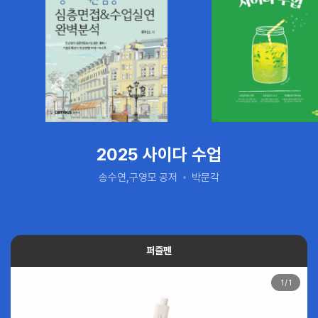
2025 사이다 수업
송수연,구영모 공저
박문각
퍼즐펜
1
/
1