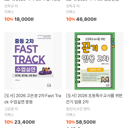
조학규 저
조학규 저
지북스
지북스
10
18,000
10
46,800
%
원
%
원
[도서]
2026 고은경 2차 Fast Tra
[도서]
2026 초등특수교사를 위한
ck 수업실연 중등
끈기 임용 2차
고은경 저
정조이,서진 편저
지북스
지북스
10
23,400
10
58,500
%
원
%
원