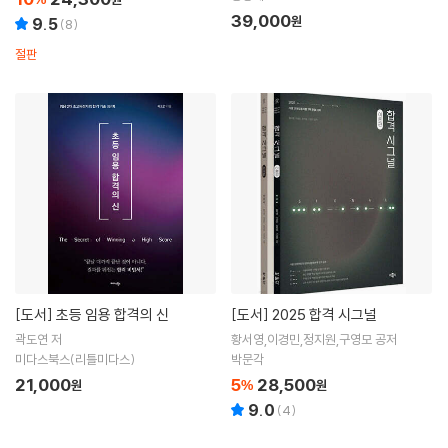
39,000
원
9.5
(
8
)
절판
[도서]
초등 임용 합격의 신
[도서]
2025 합격 시그널
곽도연 저
황서영,이경민,정지원,구영모 공저
미다스북스(리틀미다스)
박문각
21,000
5
28,500
원
%
원
9.0
(
4
)