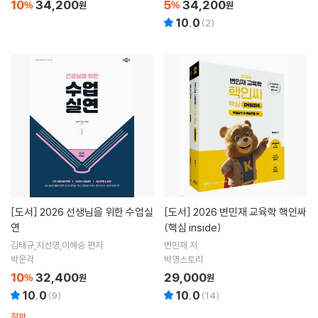
10
34,200
5
34,200
%
원
%
원
10.0
(
2
)
[도서]
2026 선생님을 위한 수업실
[도서]
2026 변민재 교육학 핵인싸
연
(핵심 inside)
김태규,지선영,이혜승 편저
변민재 저
박문각
박영스토리
10
32,400
29,000
%
원
원
10.0
10.0
(
9
)
(
14
)
절판