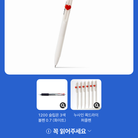
1200 슬립온 3색
누사인 퀵드라이
볼펜 0.7 (화이트)
퍼즐펜
꼭 읽어주세요