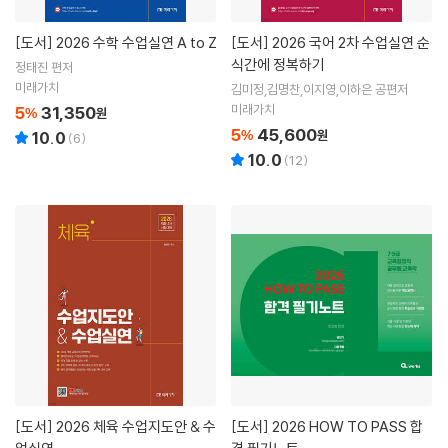
[도서]
2026 수학 수업실연 A to Z
[도서]
2026 국어 2차 수업실연 순
식간에 정복하기
정태진 편저
미래가치
김미정,김명찬,이지영,이하은 공편저
미래가치
5
31,350
%
원
5
45,600
%
원
10.0
(
6
)
10.0
(
12
)
[도서]
2026 체육 수업지도안 & 수
[도서]
2026 HOW TO PASS 합