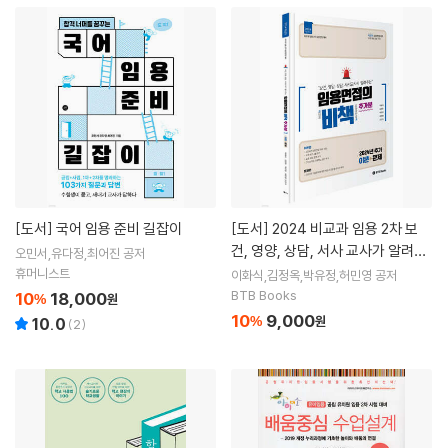
[도서]
국어 임용 준비 길잡이
[도서]
2024 비교과 임용 2차 보
건, 영양, 상담, 서사 교사가 알려주
오민서,유다정,최어진 공저
는 임용면접의 비책 추가분
휴머니스트
이화식,김정옥,박유정,허민영 공저
BTB Books
10
18,000
%
원
10
9,000
%
원
10.0
(
2
)