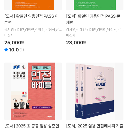
[도서]
확알면 임용면접 PASS 이
[도서]
확알면 임용면접 PASS 문
론편
제편
강서영,김대건,김혜란,김혜리,남정덕,남지
강서영,김대건,김혜란,김혜리,남정덕,남지
윤,유승연,이건희,이누리 공저
윤,유승연,이건희,이누리 공저
미진사
미진사
25,000
23,000
원
원
10.0
(
1
)
[도서]
2025 초·중등 임용 심층면
[도서]
2025 임용 면접레시피 기출