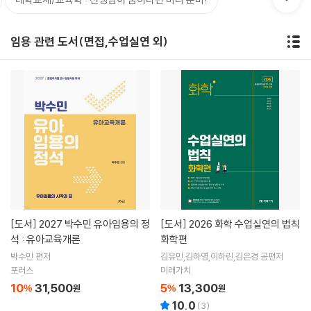
임용 관련 도서(면접,수업실연 외)
[도서]
2027 박수민 유아임용의 정
[도서]
2026 화학 수업실연의 법칙
석 : 유아교육개론
화학편
박수민 편저
김유민,김하영,이하린,김은경 공편저
포러스
미래가치
10
31,500
5
13,300
%
원
%
원
10.0
(
3
)