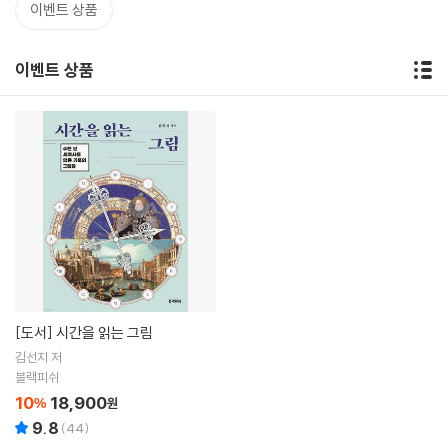
이벤트 상품
이벤트 상품
[도서]
시간을 읽는 그림
김선지 저
블랙피쉬
10
18,900
%
원
9.8
(
44
)