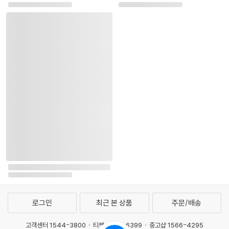
로그인
최근 본 상품
주문/배송
고객센터 1544-3800
티켓 1544-6399
중고샵 1566-4295
eBook 1:1문의/채팅상담
예스이십사(주) 사업자 정보
이용약관
개인정보처리방침
청소년보호정책
PC버전
회사소개
거래처관계자께
도서홍보
광고
Copyright © YES24 Corp. All Rights Reserved.
PYEVENTWEB5