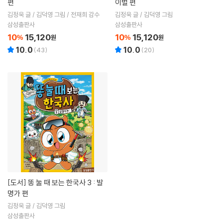
편
이벌 편
김정욱 글 / 김덕영 그림 / 전재희 감수
김정욱 글 / 김덕영 그림
삼성출판사
삼성출판사
10
15,120
10
15,120
%
원
%
원
10.0
10.0
(
43
)
(
20
)
[도서]
똥 눌 때 보는 한국사 3 : 발
명가 편
김정욱 글 / 김덕영 그림
삼성출판사