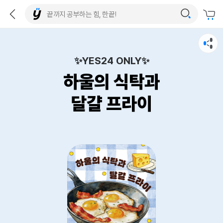
✨YES24 ONLY✨
하울의 식탁과
달걀 프라이