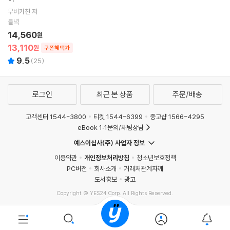
무비키친 저
들녘
14,560
원
13,110
원
쿠폰혜택가
9.5
(
25
)
로그인
최근 본 상품
주문/배송
고객센터 1544-3800
티켓 1544-6399
중고샵 1566-4295
eBook 1:1문의/채팅상담
예스이십사(주) 사업자 정보
이용약관
개인정보처리방침
청소년보호정책
PC버전
회사소개
거래처관계자께
도서홍보
광고
Copyright © YES24 Corp. All Rights Reserved.
PYEVENTWEB4