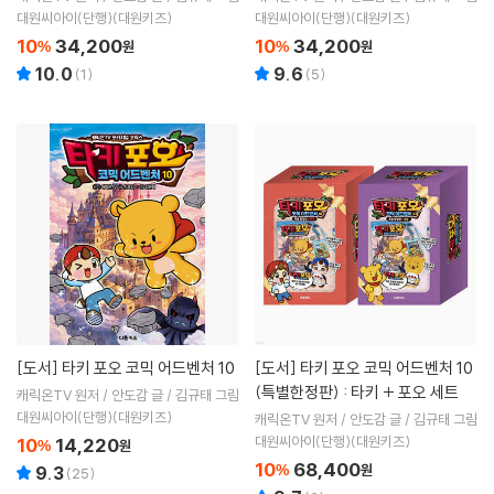
대원씨아이(단행)(대원키즈)
대원씨아이(단행)(대원키즈)
10
34,200
10
34,200
%
원
%
원
10.0
9.6
(
1
)
(
5
)
[도서]
타키 포오 코믹 어드벤처 10
[도서]
타키 포오 코믹 어드벤처 10
(특별한정판) : 타키 + 포오 세트
캐릭온TV 원저 / 안도감 글 / 김규태 그림
대원씨아이(단행)(대원키즈)
캐릭온TV 원저 / 안도감 글 / 김규태 그림
대원씨아이(단행)(대원키즈)
10
14,220
%
원
10
68,400
%
원
9.3
(
25
)