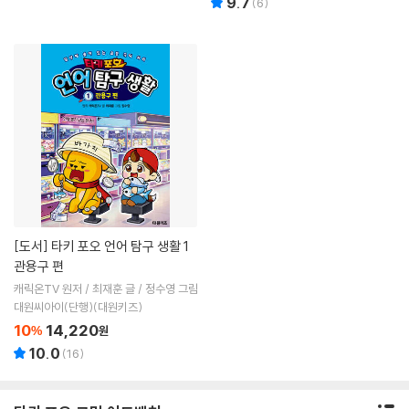
9.7
(
6
)
[도서]
타키 포오 언어 탐구 생활 1
관용구 편
캐릭온TV 원저 / 최재훈 글 / 정수영 그림
대원씨아이(단행)(대원키즈)
10
14,220
%
원
10.0
(
16
)