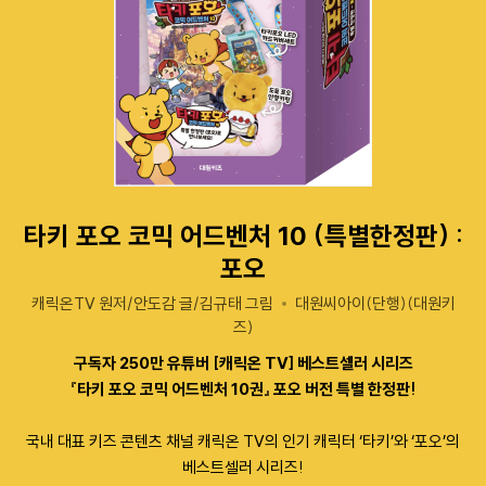
타키 포오 코믹 어드벤처 10 (특별한정판) :
포오
캐릭온TV 원저/안도감 글/김규태 그림
대원씨아이(단행)(대원키
즈)
구독자 250만 유튜버 [캐릭온 TV] 베스트셀러 시리즈
『타키 포오 코믹 어드벤처 10권』 포오 버전 특별 한정판!
국내 대표 키즈 콘텐츠 채널 캐릭온 TV의 인기 캐릭터 ‘타키’와 ‘포오’의
베스트셀러 시리즈!