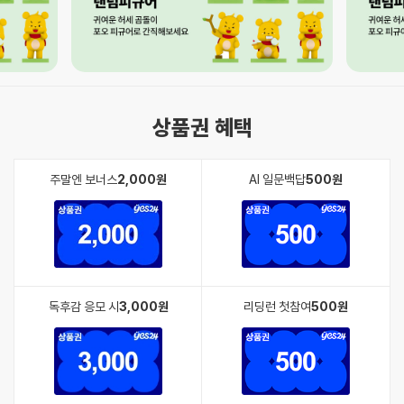
상품권 혜택
주말엔 보너스
2,000원
AI 일문백답
500원
독후감 응모 시
3,000원
리딩런 첫참여
500원