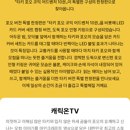
『타키 포오 코믹 어드벤처 10권』이 특별한 구성의 한정판으로
찾아옵니다.
포오 버전 특별 한정판은 『타키 포오 코믹 어드벤처 10권』을 비롯해 LED
카드 커버 세트 캠핑 버전, 도둑 포오 인형 키링으로 구성되었습니다.
어두운 밤, 모닥불 앞에서 함께하는 타키와 포오의 모습을 담은 카드
커버 세트는 카드를 태그할 때마다 반짝이는 LED 불빛 효과가 나타나는
것이 특징입니다. 교통카드를 사용할 때마다 마치 타키 포오와 함께
모험을 떠나는 듯한 즐거움을 전합니다. 깜찍한 도둑으로 변신한 포오
인형 키링은 귀여운 모습은 물론, 케이크와 손에 자석이 내장되어 있어
떼었다 붙일 수 있는 실용적인 아이템입니다. 읽는 재미는 넘어 보고,
쓰고, 함께하는 즐거움을 더한 타키 버전 특별 한정판을 만나보세요.
이제 일상의 순간이 조금 더 즐겁고 특별해질 거예요.
캐릭온TV
의젓하고 이해심 많은 타키와 밉지 않은 허세 곰돌이 포오의 유쾌하고 신
나는 모험 이야기를 마인크래프트 영상으로 담은 대한민국 최고의 스토