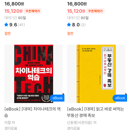
16,800
16,800
원
원
15,120
15,120
원
원
쿠폰혜택가
쿠폰혜택가
대여기간
90일
대여기간
90일
9.6
8.0
(
41
)
(
2
)
절판
절판
[eBook]
[대여] 차이나테크의 역
[eBook]
[대여] 읽고 바로 써먹는
습
부동산 경매 족보
이철 저
신동영(서촌의꿈) 저
경이로움
경이로움