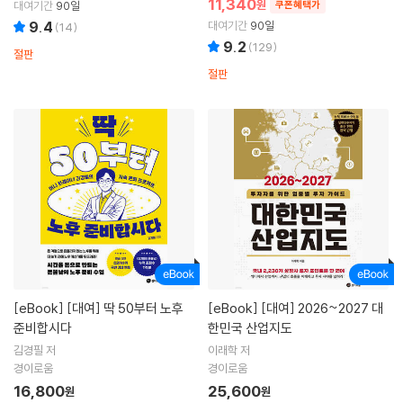
11,340
원
대여기간
90일
쿠폰혜택가
9.4
대여기간
90일
(
14
)
9.2
(
129
)
절판
절판
[eBook]
[대여] 딱 50부터 노후
[eBook]
[대여] 2026~2027 대
준비합시다
한민국 산업지도
김경필 저
이래학 저
경이로움
경이로움
16,800
25,600
원
원