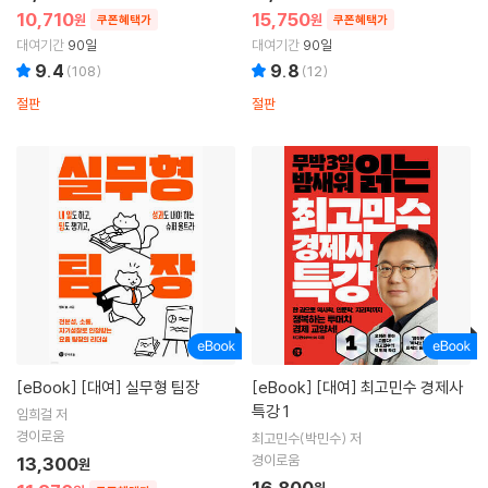
10,710
15,750
원
원
쿠폰혜택가
쿠폰혜택가
대여기간
90일
대여기간
90일
9.4
9.8
(
108
)
(
12
)
절판
절판
[eBook]
[대여] 실무형 팀장
[eBook]
[대여] 최고민수 경제사
특강 1
임희걸 저
경이로움
최고민수(박민수) 저
경이로움
13,300
원
16,800
원