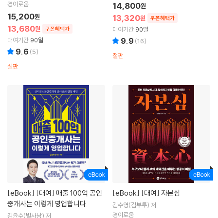
경이로움
14,800
원
15,200
원
13,320
원
쿠폰혜택가
13,680
원
쿠폰혜택가
대여기간
90일
대여기간
90일
9.9
(
16
)
9.6
(
5
)
절판
절판
[eBook]
[대여] 매출 100억 공인
[eBook]
[대여] 자본심
중개사는 이렇게 영업합니다.
김수영(김부투) 저
경이로움
김윤수(빌사남) 저