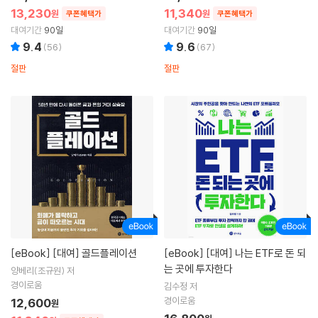
13,230
11,340
원
원
쿠폰혜택가
쿠폰혜택가
대여기간
90일
대여기간
90일
9.4
9.6
(
56
)
(
67
)
절판
절판
[eBook]
[대여] 골드플레이션
[eBook]
[대여] 나는 ETF로 돈 되
는 곳에 투자한다
양베리(조규원) 저
경이로움
김수정 저
경이로움
12,600
원