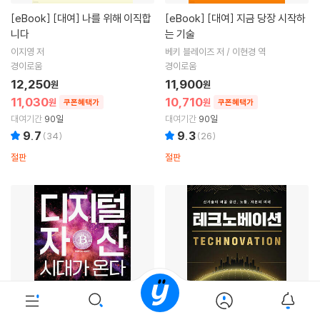
[eBook]
[대여] 나를 위해 이직합
[eBook]
[대여] 지금 당장 시작하
니다
는 기술
이지영 저
베키 블레이즈 저 / 이현경 역
경이로움
경이로움
12,250
11,900
원
원
11,030
10,710
원
원
쿠폰혜택가
쿠폰혜택가
대여기간
90일
대여기간
90일
9.7
9.3
(
34
)
(
26
)
절판
절판