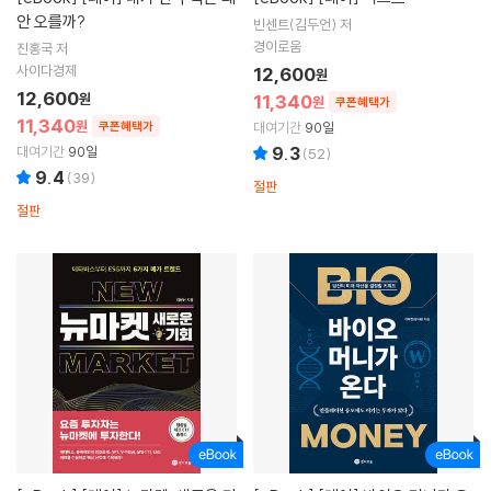
안 오를까?
빈센트(김두언) 저
경이로움
진홍국 저
사이다경제
12,600
원
12,600
원
11,340
원
쿠폰혜택가
11,340
원
쿠폰혜택가
대여기간
90일
대여기간
90일
9.3
(
52
)
9.4
(
39
)
절판
절판