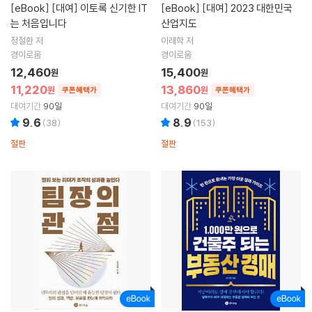
[eBook]
[대여] 이토록 신기한 IT
[eBook]
[대여] 2023 대한민국
는 처음입니다
산업지도
정철환 저
이래학 저
경이로움
경이로움
12,460
15,400
원
원
11,220
13,860
원
원
쿠폰혜택가
쿠폰혜택가
대여기간
90일
대여기간
90일
9.6
8.9
(
38
)
(
153
)
절판
절판