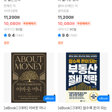
한혜진 저
율마(오애진) 저
사이다경제
경이로움
11,200
11,200
원
원
10,080
10,080
원
원
쿠폰혜택가
쿠폰혜택가
대여기간
90일
대여기간
90일
9.4
9.6
(
146
)
(
100
)
절판
절판
[eBook]
[대여] 어바웃 머니
[eBook]
[대여] 알수록 돈이 되는