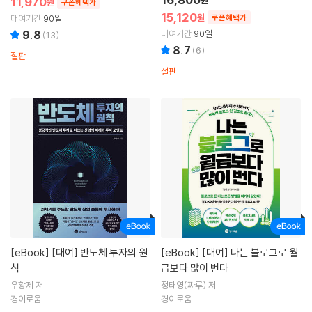
11,970
원
쿠폰혜택가
15,120
원
대여기간
90일
쿠폰혜택가
9.8
대여기간
90일
(
13
)
8.7
(
6
)
절판
절판
[eBook]
[대여] 반도체 투자의 원
[eBook]
[대여] 나는 블로그로 월
칙
급보다 많이 번다
우황제 저
정태영(짜루) 저
경이로움
경이로움