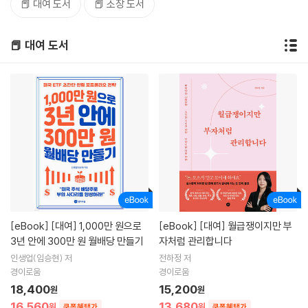
📕 대여 도서
📕 소장 도서
📕 대여 도서
[eBook]
[대여] 1,000만 원으로
[eBook]
[대여] 월급쟁이지만 부
3년 안에 300만 원 월배당 만들기
자처럼 관리합니다
인생업(임승현) 저
전하정 저
경이로움
경이로움
18,400
15,200
원
원
16,560
13,680
원
원
쿠폰혜택가
쿠폰혜택가