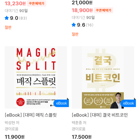
21,000
13,230
원
원
쿠폰혜택가
18,900
원
대여기간
90일
쿠폰혜택가
9.0
대여기간
90일
(
83
)
9.6
(
16
)
절판
절판
[eBook]
[대여] 매직 스플릿
[eBook]
[대여] 결국 비트코인
박성현 저
백훈종 저
경이로움
경이로움
11,900
17,500
원
원