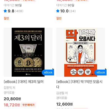
대여기간
90일
대여기간
90일
9.8
10.0
(
408
)
(
24
)
절판
절판
[eBook]
[대여] 제3의 달러
[eBook]
[대여] 딱 1억만 모읍시
다
김창익 저
경이로움
김경필 저
경이로움
20,800
원
12,600
18,720
원
원
쿠폰혜택가