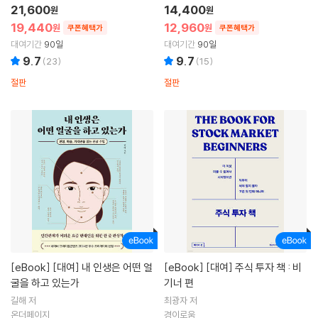
21,600
14,400
원
원
19,440
12,960
원
원
쿠폰혜택가
쿠폰혜택가
대여기간
90일
대여기간
90일
9.7
9.7
(
23
)
(
15
)
절판
절판
[eBook]
[대여] 내 인생은 어떤 얼
[eBook]
[대여] 주식 투자 책 : 비
굴을 하고 있는가
기너 편
길해 저
최광자 저
온더페이지
경이로움