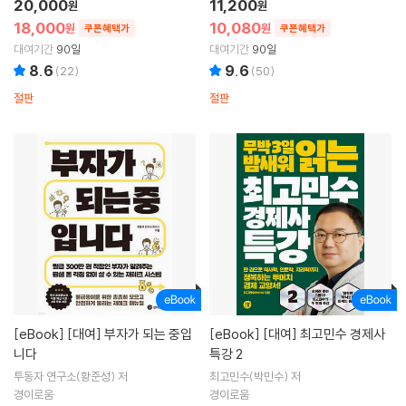
20,000
11,200
원
원
18,000
10,080
원
원
쿠폰혜택가
쿠폰혜택가
대여기간
90일
대여기간
90일
8.6
9.6
(
22
)
(
50
)
절판
절판
[eBook]
[대여] 부자가 되는 중입
[eBook]
[대여] 최고민수 경제사
니다
특강 2
투동자 연구소(황준성) 저
최고민수(박민수) 저
경이로움
경이로움