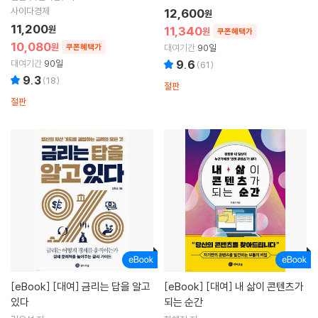
사이다경제
12,600
원
11,200
원
11,340
원
쿠폰혜택가
10,080
원
쿠폰혜택가
대여기간
90일
대여기간
90일
9.6
(
61
)
9.3
(
18
)
절판
절판
[eBook]
[대여] 금리는 답을 알고
[eBook]
[대여] 내 삶이 콘텐츠가
있다
되는 순간