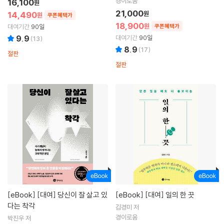
경이로움
16,100
원
21,000
14,490
원
원
쿠폰혜택가
18,900
원
대여기간
90일
쿠폰혜택가
9.9
대여기간
90일
(
13
)
8.9
(
17
)
절판
절판
[eBook]
[대여] 당신이 잘 살고 있
[eBook]
[대여] 일의 한 끗
다는 착각
김경미 저
경이로움
박진우 저