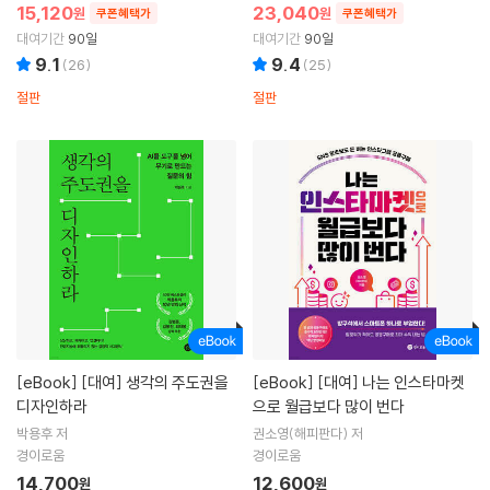
15,120
23,040
원
원
쿠폰혜택가
쿠폰혜택가
대여기간
90일
대여기간
90일
9.1
9.4
(
26
)
(
25
)
절판
절판
[eBook]
[대여] 생각의 주도권을
[eBook]
[대여] 나는 인스타마켓
디자인하라
으로 월급보다 많이 번다
박용후 저
권소영(해피판다) 저
경이로움
경이로움
14,700
12,600
원
원