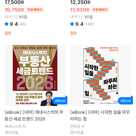
17,500
12,250
원
원
15,750
11,030
원
원
쿠폰혜택가
쿠폰혜택가
대여기간
90일
대여기간
90일
9.4
9.4
(
45
)
(
148
)
절판
절판
[eBook]
[대여] 제네시스박의 부
[eBook]
[대여] 시작한 일을 마무
동산 세금 트렌드 2026
리하는 힘
제네시스박 저
전하정 저
경이로움
경이로움