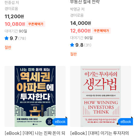
부동산 절세 전략
한중섭 저
경이로움
박명균 저
경이로움
11,200
원
14,000
10,080
원
원
쿠폰혜택가
12,600
원
대여기간
90일
쿠폰혜택가
9.7
대여기간
90일
(
78
)
9.8
(
31
)
절판
절판
[eBook]
[대여] 나는 진짜 돈이 되
[eBook]
[대여] 이기는 투자자의