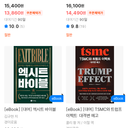
15,400
16,100
원
원
13,860
14,490
원
원
쿠폰혜택가
쿠폰혜택가
대여기간
90일
대여기간
90일
10.0
9.8
(
5
)
(
19
)
절판
절판
[eBook]
[대여] 엑시트 바이블
[eBook]
[대여] TSMC와 트럼프
이펙트: 대격변 예고
김규현 저
경이로움
콜리 황 저 / 이철 역