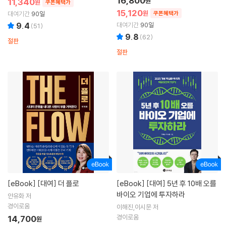
16,800
11,340
원
원
쿠폰혜택가
15,120
원
대여기간
90일
쿠폰혜택가
9.4
대여기간
90일
(
51
)
9.8
(
62
)
절판
절판
[eBook]
[대여] 더 플로
[eBook]
[대여] 5년 후 10배 오를
바이오 기업에 투자하라
안유화 저
경이로움
이해진,이시문 저
경이로움
14,700
원