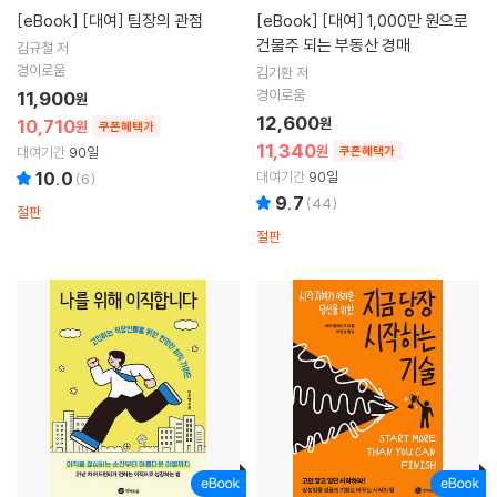
[eBook]
[대여] 팀장의 관점
[eBook]
[대여] 1,000만 원으로
건물주 되는 부동산 경매
김규철 저
경이로움
김기환 저
경이로움
11,900
원
12,600
10,710
원
원
쿠폰혜택가
11,340
원
대여기간
90일
쿠폰혜택가
10.0
대여기간
90일
(
6
)
9.7
(
44
)
절판
절판