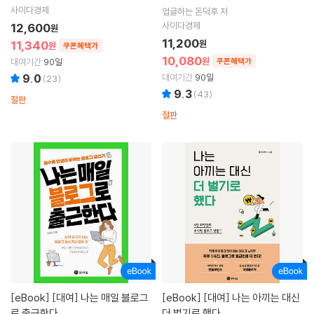
사이다경제
업글하는 돈덕후 저
사이다경제
12,600
원
11,200
11,340
원
원
쿠폰혜택가
10,080
원
대여기간
90일
쿠폰혜택가
9.0
대여기간
90일
(
23
)
9.3
(
43
)
절판
절판
[eBook]
[대여] 나는 매일 블로그
[eBook]
[대여] 나는 아끼는 대신
로 출근한다
더 벌기로 했다