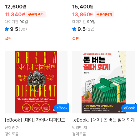
12,600
15,400
원
원
11,340
13,860
원
원
쿠폰혜택가
쿠폰혜택가
대여기간
90일
대여기간
90일
9.5
9.5
(
30
)
(
22
)
절판
절판
[eBook]
[대여] 차이나 디퍼런트
[eBook]
[대여] 돈 버는 절대 회계
신형관 저
박경민 저
경이로움
경이로움