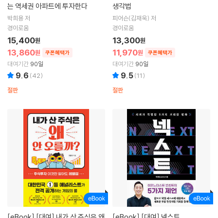
는 역세권 아파트에 투자한다
생각법
박희용 저
피어슨(김재욱) 저
경이로움
경이로움
15,400
13,300
원
원
13,860
11,970
원
원
쿠폰혜택가
쿠폰혜택가
대여기간
90일
대여기간
90일
9.6
9.5
(
42
)
(
11
)
절판
절판
[eBook]
[대여] 내가 산 주식은 왜
[eBook]
[대여] 넥스트