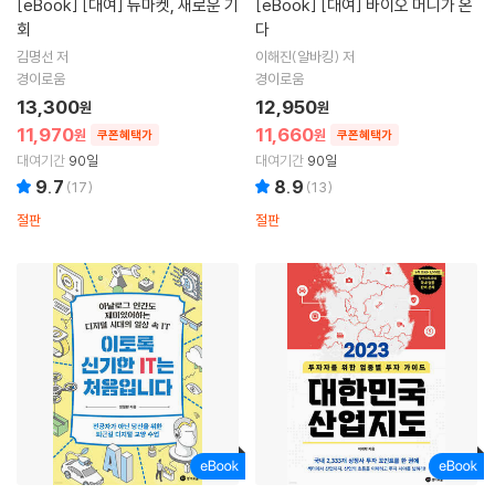
[eBook]
[대여] 뉴마켓, 새로운 기
[eBook]
[대여] 바이오 머니가 온
회
다
김명선 저
이해진(알바킹) 저
경이로움
경이로움
13,300
12,950
원
원
11,970
11,660
원
원
쿠폰혜택가
쿠폰혜택가
대여기간
90일
대여기간
90일
9.7
8.9
(
17
)
(
13
)
절판
절판