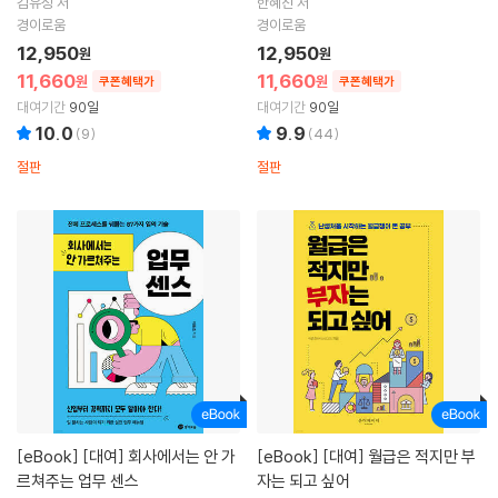
김유성 저
한혜진 저
경이로움
경이로움
12,950
12,950
원
원
11,660
11,660
원
원
쿠폰혜택가
쿠폰혜택가
대여기간
90일
대여기간
90일
10.0
9.9
(
9
)
(
44
)
절판
절판
[eBook]
[대여] 회사에서는 안 가
[eBook]
[대여] 월급은 적지만 부
르쳐주는 업무 센스
자는 되고 싶어