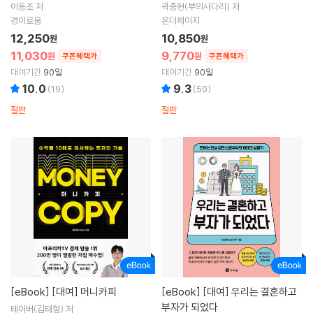
이동조 저
곽중현(부의사다리) 저
경이로움
온더페이지
12,250
10,850
원
원
11,030
9,770
원
원
쿠폰혜택가
쿠폰혜택가
대여기간
90일
대여기간
90일
10.0
9.3
(
19
)
(
50
)
절판
절판
[eBook]
[대여] 머니카피
[eBook]
[대여] 우리는 결혼하고
부자가 되었다
테이버(김태형) 저