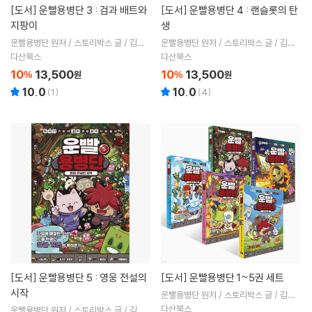
[도서]
운빨용병단 3 : 검과 배트와
[도서]
운빨용병단 4 : 랜슬롯의 탄
지팡이
생
운빨용병단 원저 / 스토리박스 글 / 김기
운빨용병단 원저 / 스토리박스 글 / 김기
수,황정호 그림
수,황정호 그림
다산북스
다산북스
10
13,500
10
13,500
%
원
%
원
10.0
10.0
(
1
)
(
4
)
[도서]
운빨용병단 5 : 영웅 전설의
[도서]
운빨용병단 1~5권 세트
시작
운빨용병단 원저 / 스토리박스 글 / 김기
수,황정호 그림
다산북스
운빨용병단 원저 / 스토리박스 글 / 김기