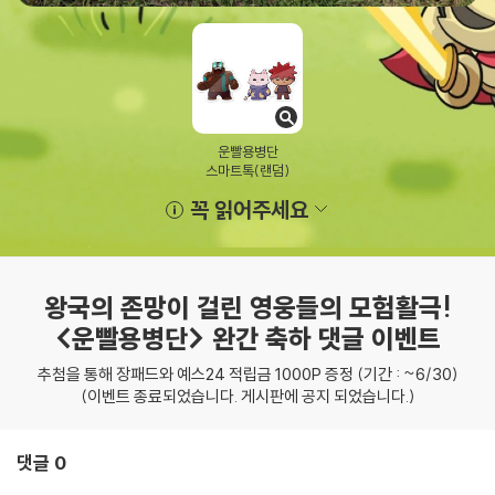
운빨용병단
스마트톡(랜덤)
꼭 읽어주세요
왕국의 존망이 걸린 영웅들의 모험활극!
<운빨용병단> 완간 축하 댓글 이벤트
추첨을 통해 장패드와 예스24 적립금 1000P 증정 (기간 : ~6/30)
(이벤트 종료되었습니다. 게시판에 공지 되었습니다.)
댓글 0