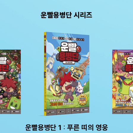
운빨용병단 시리즈
운빨용병단 1 : 푸른 띠의 영웅