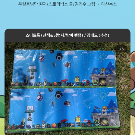
운빨용병단 원저/스토리박스 글/김기수 그림
다산북스
스마트톡 (산적&냥법사/밤바 랜덤) / 장패드 (추첨)
1
/
8