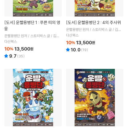
[도서]
운빨용병단 1 : 푸른 띠의 영
[도서]
운빨용병단 2 : 4의 주사위
웅
운빨용병단 원저 / 스토리박스 글 / 김기
수 그림
다산북스
운빨용병단 원저 / 스토리박스 글 / 김기
수 그림
다산북스
10
13,500
%
원
10
13,500
%
원
10.0
(
19
)
9.7
(
35
)