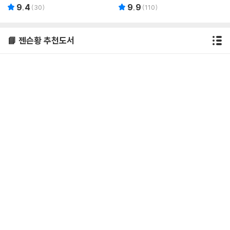
9.4
9.9
(
30
)
(
110
)
📘 젠슨황 추천도서