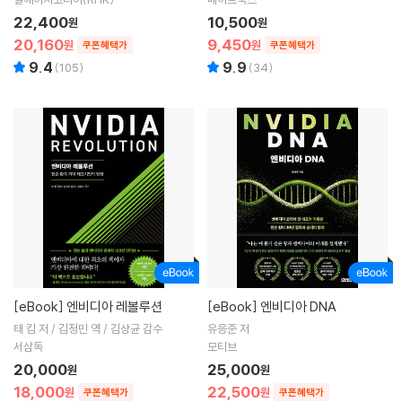
22,400
10,500
원
원
20,160
9,450
원
원
쿠폰혜택가
쿠폰혜택가
9.4
9.9
(
105
)
(
34
)
[eBook]
엔비디아 레볼루션
[eBook]
엔비디아 DNA
태 킴 저 / 김정민 역 / 김상균 감수
유응준 저
서삼독
모티브
20,000
25,000
원
원
18,000
22,500
원
원
쿠폰혜택가
쿠폰혜택가