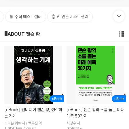
📙 주식 베스트셀러
🤖 AI 연관 베스트셀러
🖥️ABOUT 젠슨 황
[eBook]
엔비디아 젠슨 황, 생각하
[eBook]
젠슨 황의 소름 돋는 미래
는 기계
예측 50가지
스티븐 위트 저 / 백우진 역
최경수 저
알에이치코리아(RHK)
메이트북스