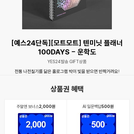
[예스24단독][모트모트] 텐미닛 플래너
100DAYS - 운학도
YES24발송 GIFT상품
전통 나전칠기를 닮은 홀로그램 박이 빛을 받으면 반짝거려요!
상품권 혜택
주말엔 보너스
2,000원
AI 일문백답
500원