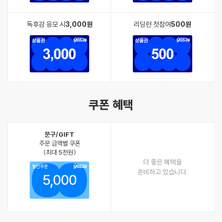
독후감 응모 시
3,000원
리딩런 첫참여
500원
쿠폰 혜택
문구/GIFT
주문 금액별 쿠폰
(최대 5천원)
더 좋은 혜택을
할인쿠폰
준비하고 있습니다.
5,000