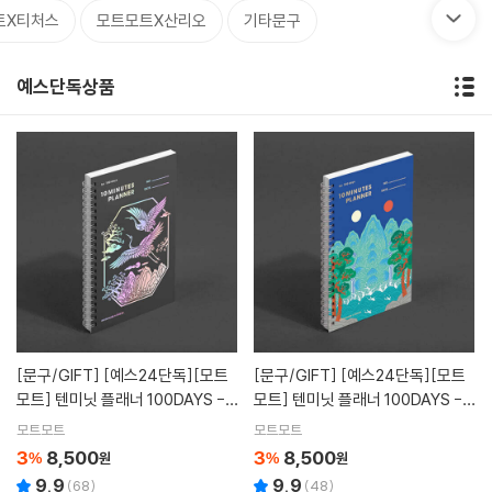
트X티처스
모트모트X산리오
기타문구
예스단독상품
[문구/GIFT]
[예스24단독][모트
[문구/GIFT]
[예스24단독][모트
모트] 텐미닛 플래너 100DAYS -
모트] 텐미닛 플래너 100DAYS -
운학도
일월오봉도
모트모트
모트모트
3
8,500
3
8,500
%
원
%
원
9.9
9.9
(
68
)
(
48
)