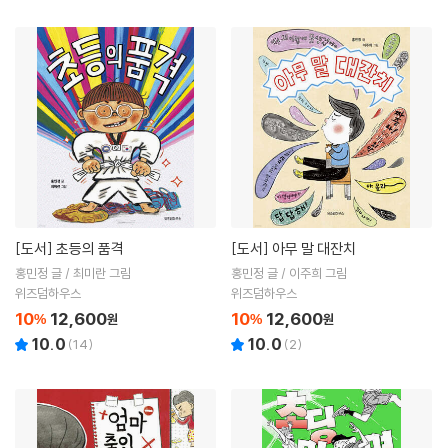
[도서]
초등의 품격
[도서]
아무 말 대잔치
홍민정 글 / 최미란 그림
홍민정 글 / 이주희 그림
위즈덤하우스
위즈덤하우스
10
12,600
10
12,600
%
원
%
원
10.0
10.0
(
14
)
(
2
)