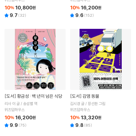
10
10,800
10
16,200
%
원
%
원
9.7
9.6
(
32
)
(
152
)
[도서]
황금성 : 백 년이 넘은 식당
[도서]
감염 동물
리사 이 글 / 송섬별 역
김시경 글 / 장선환 그림
위즈덤하우스
위즈덤하우스
10
16,200
10
13,320
%
원
%
원
9.9
9.8
(
75
)
(
85
)