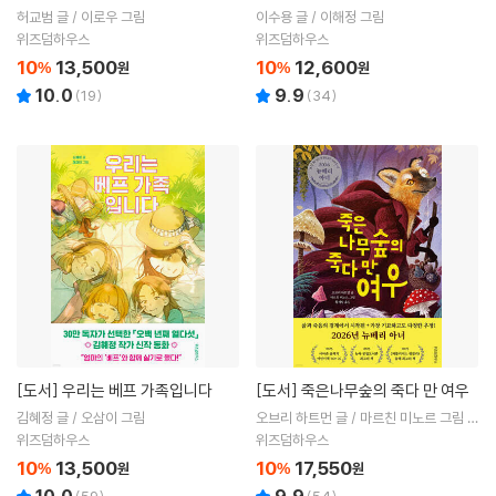
허교범 글 / 이로우 그림
이수용 글 / 이해정 그림
위즈덤하우스
위즈덤하우스
10
13,500
10
12,600
%
원
%
원
10.0
9.9
(
19
)
(
34
)
[도서]
우리는 베프 가족입니다
[도서]
죽은나무숲의 죽다 만 여우
김혜정 글 / 오삼이 그림
오브리 하트먼 글 / 마르친 미노르 그림 /
황세림 역
위즈덤하우스
위즈덤하우스
10
13,500
10
17,550
%
원
%
원