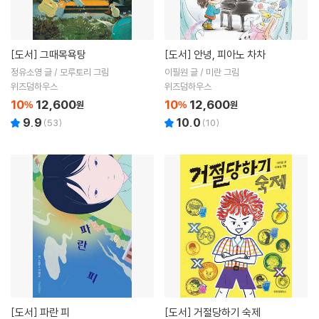
[도서]
그때목욕탕
[도서]
안녕, 피아노 차차
정유소영 글 / 모루토리 그림
이필원 글 / 미란 그림
위즈덤하우스
위즈덤하우스
10
12,600
10
12,600
%
원
%
원
9.9
10.0
(
53
)
(
10
)
[도서]
파란 피
[도서]
거절당하기 숙제