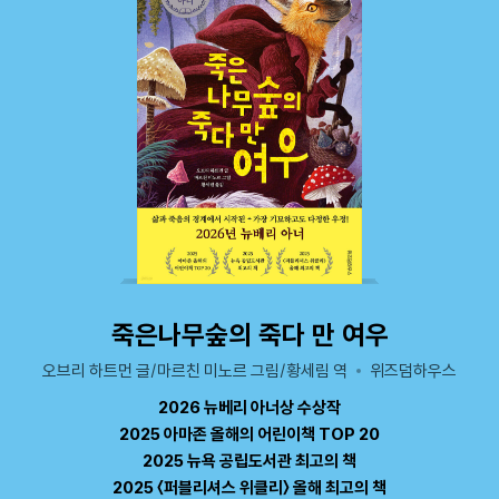
죽은나무숲의 죽다 만 여우
오브리 하트먼 글/마르친 미노르 그림/황세림 역
위즈덤하우스
2026 뉴베리 아너상 수상작
2025 아마존 올해의 어린이책 TOP 20
2025 뉴욕 공립도서관 최고의 책
2025 〈퍼블리셔스 위클리〉 올해 최고의 책