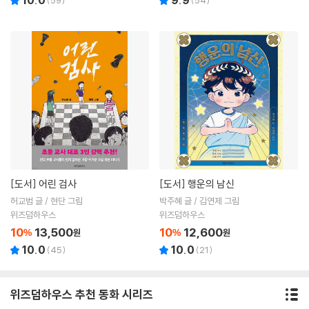
10.0
9.9
(
59
)
(
54
)
[도서]
어린 검사
[도서]
행운의 남신
허교범 글 / 현단 그림
박주혜 글 / 김연제 그림
위즈덤하우스
위즈덤하우스
10
13,500
10
12,600
%
원
%
원
10.0
10.0
(
45
)
(
21
)
위즈덤하우스 추천 동화 시리즈