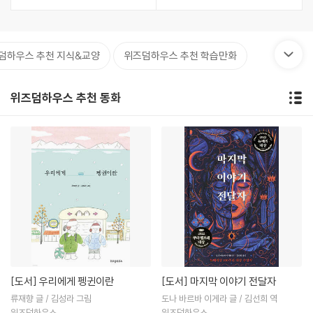
덤하우스 추천 지식&교양
위즈덤하우스 추천 학습만화
위즈덤하우스 추천 동화
[도서]
우리에게 펭귄이란
[도서]
마지막 이야기 전달자
류재향 글 / 김성라 그림
도나 바르바 이게라 글 / 김선희 역
위즈덤하우스
위즈덤하우스