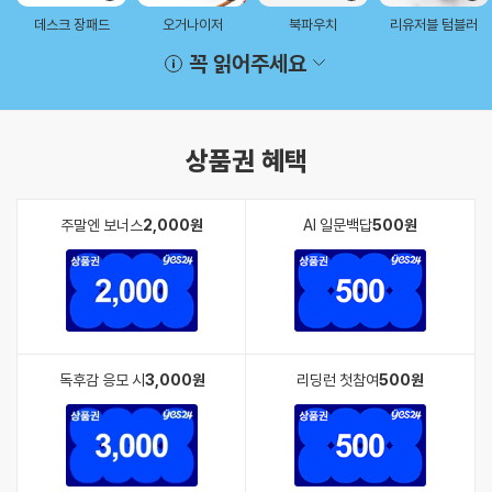
데스크 장패드
오거나이저
북파우치
리유저블 텀블러
꼭 읽어주세요
상품권 혜택
주말엔 보너스
2,000원
AI 일문백답
500원
독후감 응모 시
3,000원
리딩런 첫참여
500원