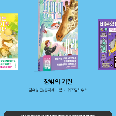
창밖의 기린
김유경 글/홍지혜 그림
위즈덤하우스