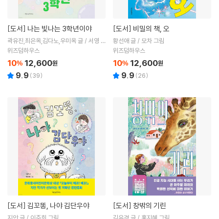
[도서]
나는 빛나는 3학년이야
[도서]
비밀의 책, 오
곽유진,최은옥,김다노,우미옥 글 / 서영 그
황선애 글 / 모차 그림
림
위즈덤하우스
위즈덤하우스
10
12,600
10
12,600
%
원
%
원
9.9
9.9
(
39
)
(
26
)
[도서]
김꼬똥, 나야 김단우야
[도서]
창밖의 기린
지안 글 / 이주희 그림
김유경 글 / 홍지혜 그림