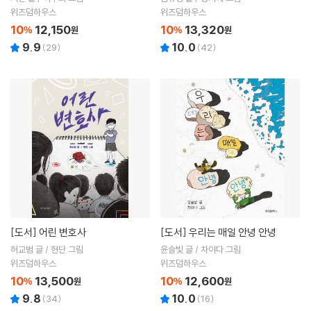
위즈덤하우스
위즈덤하우스
10
12,150
10
13,320
%
원
%
원
9.9
10.0
(
29
)
(
42
)
[도서]
어린 변호사
[도서]
우리는 매일 안녕 안녕
허교범 글 / 현단 그림
윤슬빛 글 / 차야다 그림
위즈덤하우스
위즈덤하우스
10
13,500
10
12,600
%
원
%
원
9.8
10.0
(
34
)
(
16
)