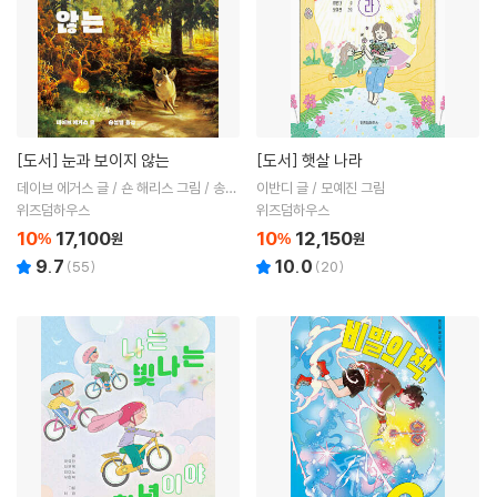
[도서]
눈과 보이지 않는
[도서]
햇살 나라
데이브 에거스 글 / 숀 해리스 그림 / 송섬
이반디 글 / 모예진 그림
별 역
위즈덤하우스
위즈덤하우스
10
17,100
10
12,150
%
원
%
원
9.7
10.0
(
55
)
(
20
)