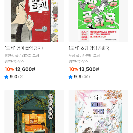
[도서]
엄마 출입 금지!
[도서]
초딩 망명 공화국
홍민정 글 / 김재희 그림
노룡 글 / 카인비 그림
위즈덤하우스
위즈덤하우스
10
12,600
10
13,500
%
원
%
원
9.0
9.9
(
2
)
(
39
)