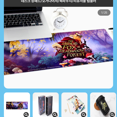
데스크 장패드/오거나이저/북파우치/리유저블 텀블러
1
/
25