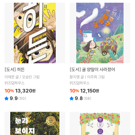
[도서]
히든
[도서]
귤 양말이 사라졌어
이재문 글 / 오승민 그림
황지영 글 / 이주희 그림
위즈덤하우스
위즈덤하우스
10
13,320
10
12,150
%
원
%
원
9.9
9.8
(
50
)
(
58
)