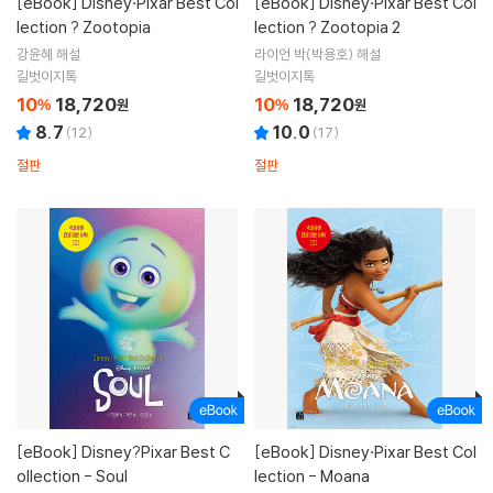
[eBook]
Disney·Pixar Best Col
[eBook]
Disney·Pixar Best Col
lection ? Zootopia
lection ? Zootopia 2
강윤혜 해설
라이언 박(박용호) 해설
길벗이지톡
길벗이지톡
10
18,720
10
18,720
%
원
%
원
8.7
10.0
(
12
)
(
17
)
절판
절판
[eBook]
Disney?Pixar Best C
[eBook]
Disney·Pixar Best Col
ollection - Soul
lection - Moana