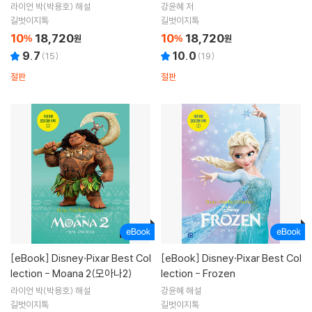
라이언 박(박용호) 해설
강윤혜 저
길벗이지톡
길벗이지톡
10
18,720
10
18,720
%
원
%
원
9.7
10.0
(
15
)
(
19
)
절판
절판
[eBook]
Disney·Pixar Best Col
[eBook]
Disney·Pixar Best Col
lection - Moana 2(모아나2)
lection - Frozen
라이언 박(박용호) 해설
강윤혜 해설
길벗이지톡
길벗이지톡