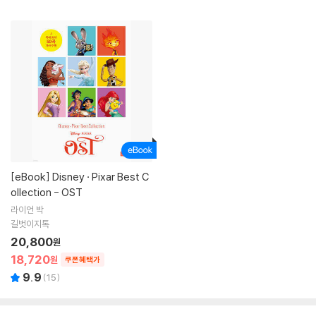
[eBook]
Disney · Pixar Best C
ollection - OST
라이언 박
길벗이지톡
20,800
원
18,720
원
쿠폰혜택가
9.9
(
15
)