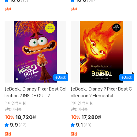
10.0
10.0
(
15
)
(
30
)
절판
절판
[eBook]
Disney·Pixar Best Col
[eBook]
Disney ? Pixar Best C
lection ? INSIDE OUT 2
ollection ? Elemental
라이언박 해설
라이언 박 해설
길벗이지톡
길벗이지톡
10
18,720
10
17,280
%
원
%
원
9.9
9.1
(
37
)
(
38
)
절판
절판