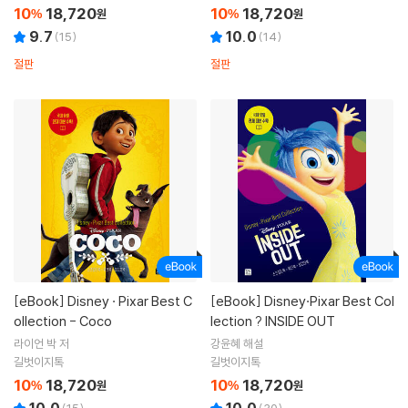
10
18,720
10
18,720
%
원
%
원
9.7
10.0
(
15
)
(
14
)
절판
절판
[eBook]
Disney · Pixar Best C
[eBook]
Disney·Pixar Best Col
ollection - Coco
lection ? INSIDE OUT
라이언 박 저
강윤혜 해설
길벗이지톡
길벗이지톡
10
18,720
10
18,720
%
원
%
원