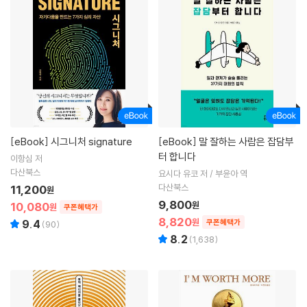
[eBook]
시그니처 signature
[eBook]
말 잘하는 사람은 잡담부
터 합니다
이항심 저
다산북스
요시다 유코 저 / 부윤아 역
다산북스
11,200
원
9,800
10,080
원
원
쿠폰혜택가
8,820
원
9.4
쿠폰혜택가
(
90
)
8.2
(
1,638
)