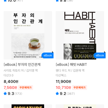
10.0
9.8
(
47
)
(
38
)
[eBook]
부자의 인간관계
[eBook]
해빗 HABIT
사이토 히토리 저 / 김지영 역
웬디 우드 저 / 김윤재 역
다산3.0
다산북스
8,400
11,900
원
원
7,560
10,710
원
원
쿠폰혜택가
쿠폰혜택가
9.3
9.2
(
173
)
(
367
)