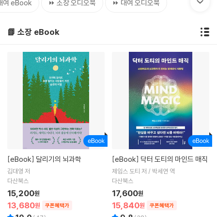
대여 eBook
⏩ 소장 오디오북
⏩ 대여 오디오북
📗 소장 eBook
[eBook]
달리기의 뇌과학
[eBook]
닥터 도티의 마인드 매직
김대영 저
제임스 도티 저 / 박세연 역
다산북스
다산북스
15,200
17,600
원
원
13,680
15,840
원
원
쿠폰혜택가
쿠폰혜택가