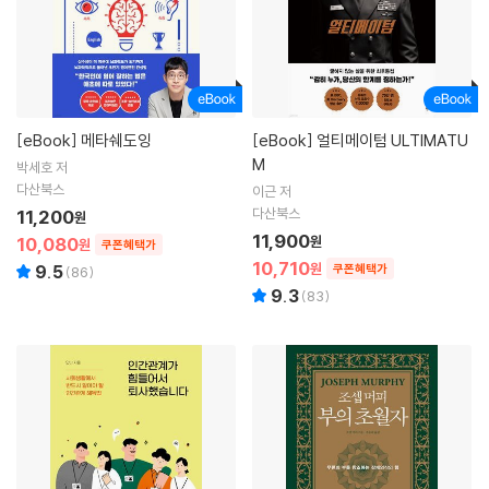
[eBook]
메타쉐도잉
[eBook]
얼티메이텀 ULTIMATU
M
박세호 저
다산북스
이근 저
다산북스
11,200
원
11,900
10,080
원
원
쿠폰혜택가
10,710
원
9.5
쿠폰혜택가
(
86
)
9.3
(
83
)