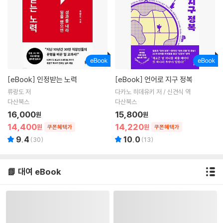
[eBook]
인정받는 노력
[eBook]
언어로 지구 정복
류랑도 저
다카노 히데유키 저 / 신견식 역
다산북스
다산북스
16,000
15,800
원
원
14,400
14,220
원
원
쿠폰혜택가
쿠폰혜택가
9.4
10.0
(
30
)
(
13
)
📗 대여 eBook