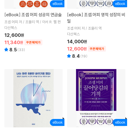
[eBook]
조셉 머피 성공의 연금술
[eBook]
조셉 머피 영적 성장의 비
밀
조셉 머피 저 / 조율리 역 / 아서 R. 펠 편
다산북스
조셉 머피 저 / 조율리 역
다산북스
12,600
원
14,000
11,340
원
원
쿠폰혜택가
12,600
원
8.5
쿠폰혜택가
(
33
)
8.4
(
19
)