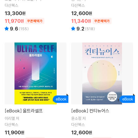
다산북스
다산북스
13,300
12,600
원
원
11,970
11,340
원
원
쿠폰혜택가
쿠폰혜택가
9.6
9.2
(
155
)
(
518
)
[eBook]
울트라셀프
[eBook]
컨티뉴어스
이리앨 저
윤소정 저
다산북스
다산북스
11,900
12,600
원
원