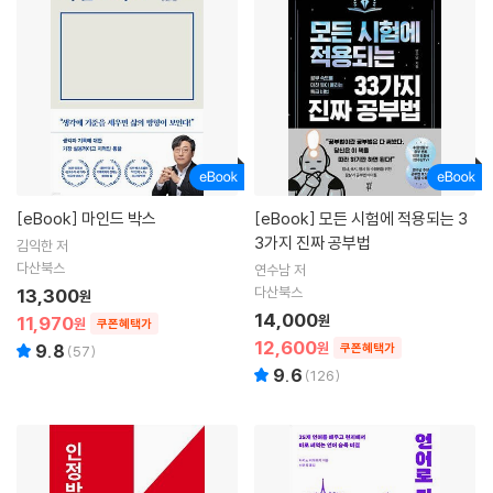
[eBook]
마인드 박스
[eBook]
모든 시험에 적용되는 3
3가지 진짜 공부법
김익한 저
다산북스
연수남 저
다산북스
13,300
원
14,000
11,970
원
원
쿠폰혜택가
12,600
원
9.8
쿠폰혜택가
(
57
)
9.6
(
126
)