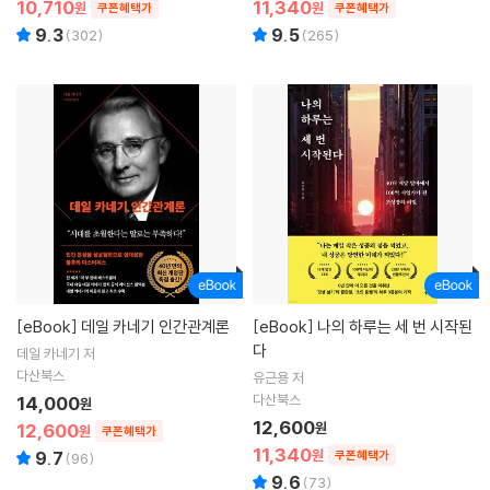
10,710
11,340
원
원
쿠폰혜택가
쿠폰혜택가
9.3
9.5
(
302
)
(
265
)
[eBook]
데일 카네기 인간관계론
[eBook]
나의 하루는 세 번 시작된
다
데일 카네기 저
다산북스
유근용 저
다산북스
14,000
원
12,600
12,600
원
원
쿠폰혜택가
11,340
원
9.7
쿠폰혜택가
(
96
)
9.6
(
73
)