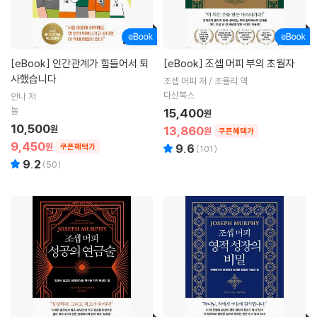
[eBook]
인간관계가 힘들어서 퇴
[eBook]
조셉 머피 부의 초월자
사했습니다
조셉 머피 저 / 조율리 역
다산북스
안나 저
놀
15,400
원
10,500
원
13,860
원
쿠폰혜택가
9,450
원
쿠폰혜택가
9.6
(
101
)
9.2
(
50
)