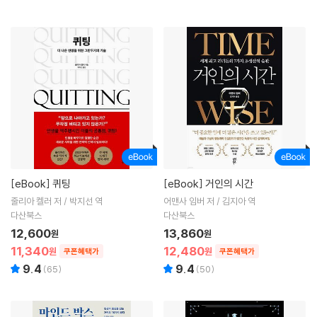
[eBook]
퀴팅
[eBook]
거인의 시간
줄리아 켈러 저 / 박지선 역
어맨사 임버 저 / 김지아 역
다산북스
다산북스
12,600
13,860
원
원
11,340
12,480
원
원
쿠폰혜택가
쿠폰혜택가
9.4
9.4
(
65
)
(
50
)