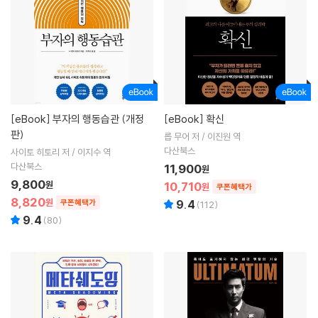
[eBook]
부자의 행동습관 (개정
[eBook]
확신
판)
롭 무어 저 / 이진원 역
다산북스
사이토 히토리 저 / 이지수 역
다산북스
11,900
원
9,800
원
10,710
원
쿠폰혜택가
8,820
원
쿠폰혜택가
9.4
(
112
)
9.4
(
80
)