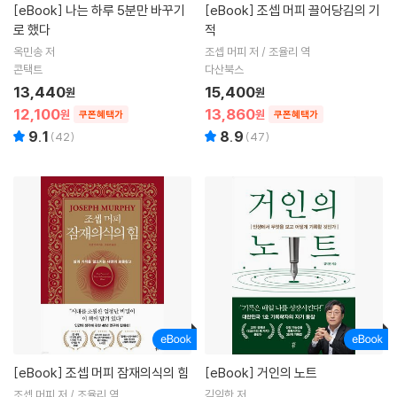
[eBook]
나는 하루 5분만 바꾸기
[eBook]
조셉 머피 끌어당김의 기
로 했다
적
옥민송 저
조셉 머피 저 / 조율리 역
콘택트
다산북스
13,440
15,400
원
원
12,100
13,860
원
원
쿠폰혜택가
쿠폰혜택가
9.1
8.9
(
42
)
(
47
)
[eBook]
조셉 머피 잠재의식의 힘
[eBook]
거인의 노트
조셉 머피 저 / 조율리 역
김익한 저