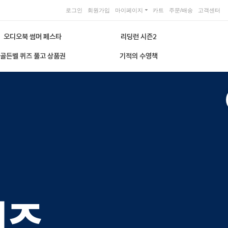
로그인
회원가입
마이페이지
카트
주문/배송
고객센터
오디오북 썸머 페스타
리딩런 시즌2
골든벨 퀴즈 풀고 상품권
기적의 수영책
리즈