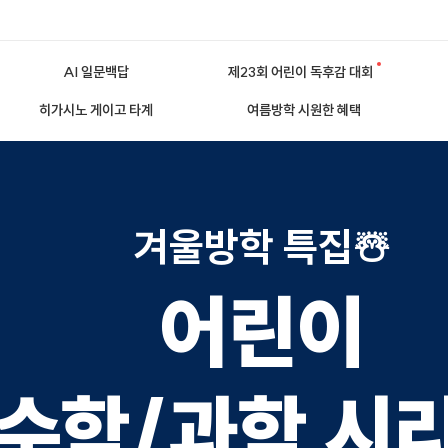
AI 일문백답
제23회 어린이 독후감 대회
히가시노 게이고 타계
여름방학 시원한 혜택
겨울방학 특집☃️
어린이
수학/과학 시