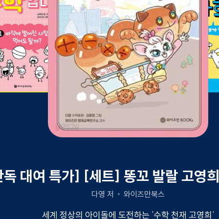
단독 대여 특가] [세트] 똥꼬 발랄 고영희
다영 저
와이즈만북스
세계 정상의 아이돌에 도전하는 '수학 천재 고영희'