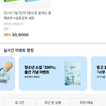
[도서]
1일 1단어 1분으로 끝내는 경
제공부+금융공부 세트
태지원,이혜경 저
글담
10
30,600
%
원
실시간 이벤트 랭킹
로그인
최근 본 상품
주문/배송