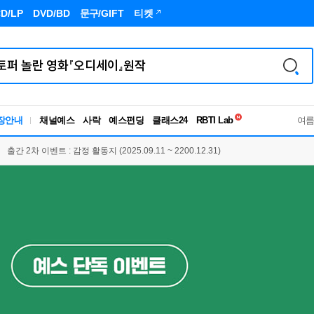
D/LP
DVD/BD
문구
/GIFT
티켓
독서유형검사
RBTI Lab
장안내
채널예스
사락
예스펀딩
클래스24
독서유형검사
여
 2차 이벤트 : 감정 활동지 (2025.09.11 ~ 2200.12.31)