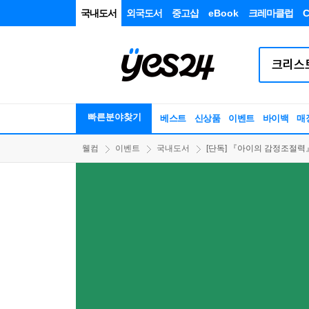
국내도서
외국도서
중고샵
eBook
크레마클럽
C
빠른분야찾기
베스트
신상품
이벤트
바이백
매
웰컴
이벤트
국내도서
[단독] 『아이의 감정조절력』 출간