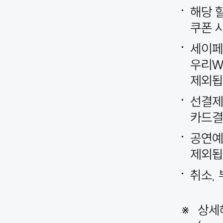
해당 
쿠폰 
세이페
우리W
제외됩
선결제
카드결
공연예
제외됩
취소,
상세