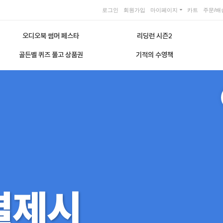
로그인
회원가입
마이페이지
카트
주문/배
오디오북 썸머 페스타
리딩런 시즌2
골든벨 퀴즈 풀고 상품권
기적의 수영책
결제시