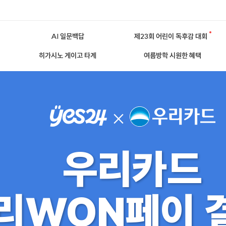
AI 일문백답
제23회 어린이 독후감 대회
히가시노 게이고 타계
여름방학 시원한 혜택
우리카드
리WON페이 