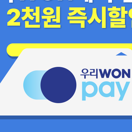
2천원 즉시할