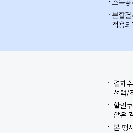
결제수
선택/
할인쿠
않은 
본 행