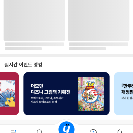
로그인
최근 본 상품
주문/배송
고객센터 1544-3800
티켓 1544-6399
중고샵 1566-4295
eBook 1:1문의/채팅상담
예스이십사(주) 사업자 정보
이용약관
개인정보처리방침
청소년보호정책
PC버전
회사소개
거래처관계자께
도서홍보
광고
Copyright © YES24 Corp. All Rights Reserved.
PYEVENTWEB2