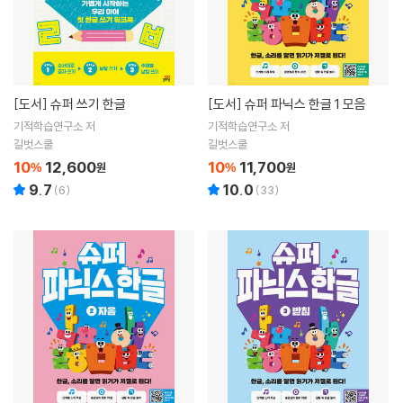
[도서]
슈퍼 쓰기 한글
[도서]
슈퍼 파닉스 한글 1 모음
기적학습연구소 저
기적학습연구소 저
길벗스쿨
길벗스쿨
10
12,600
10
11,700
%
원
%
원
9.7
10.0
(
6
)
(
33
)