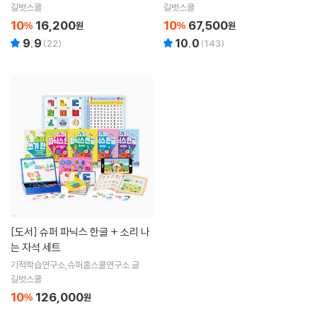
길벗스쿨
길벗스쿨
10
16,200
10
67,500
%
원
%
원
9.9
10.0
(
22
)
(
143
)
[도서]
슈퍼 파닉스 한글 + 소리 나
는 자석 세트
기적학습연구소,슈퍼홈스쿨연구소 글
길벗스쿨
10
126,000
%
원