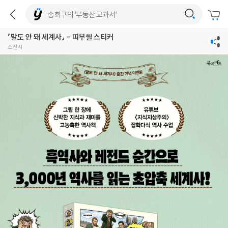
『말도 안 돼 세계사』 - 띠부씰 스티커
소진시