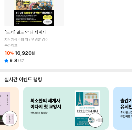
[도서]
말도 안 돼 세계사
지식지상주의 저 / 염명훈 감수
북라이프
10
16,920
%
원
9.8
(
37
)
실시간 이벤트 랭킹