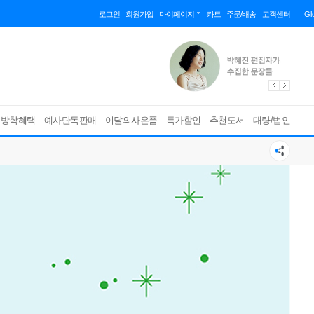
로그인
회원가입
마이페이지
카트
주문/배송
고객센터
Gl
름방학혜택
예사단독판매
이달의사은품
특가할인
추천도서
대량/법인