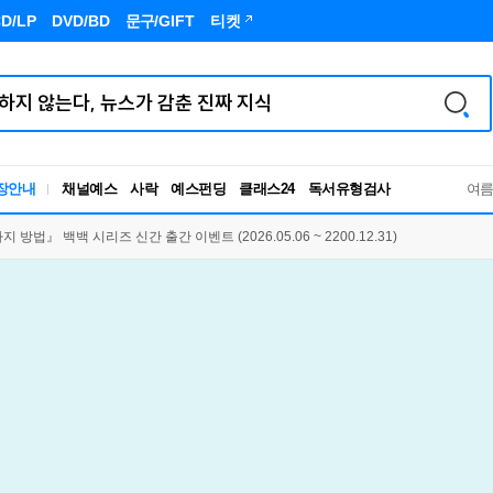
D/LP
DVD/BD
문구
/GIFT
티켓
독서유형검사
장안내
채널예스
사락
예스펀딩
클래스24
여
RBTI Lab
독서유형검사
법』 백백 시리즈 신간 출간 이벤트 (2026.05.06 ~ 2200.12.31)