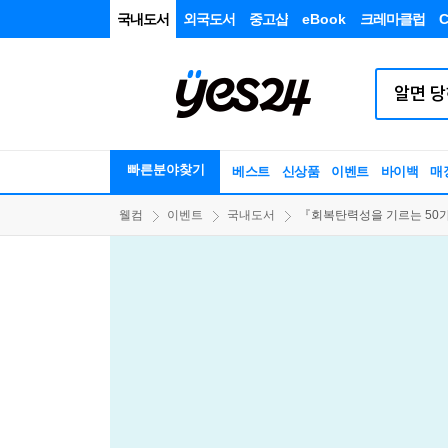
국내도서
외국도서
중고샵
eBook
크레마클럽
C
빠른분야찾기
베스트
신상품
이벤트
바이백
매
웰컴
이벤트
국내도서
『회복탄력성을 기르는 50가지 방