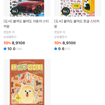
[도서]
붙여도 붙여도 자동차 스티
[도서]
붙여도 붙여도 한글 스티커
커왕
왕
편집부 저
편집부 저
삼성출판사
삼성출판사
10
8,910
10
8,910
%
원
%
원
10.0
9.6
(
30
)
(
11
)