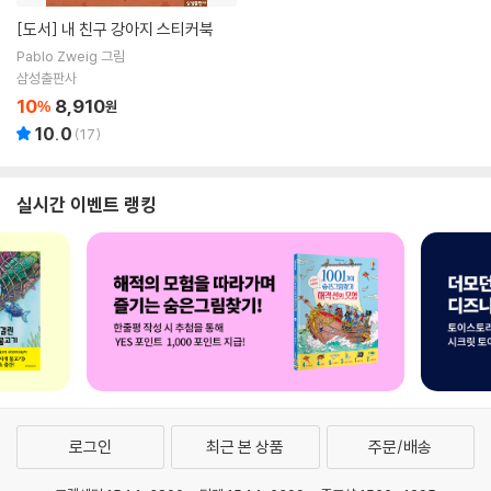
[도서]
내 친구 강아지 스티커북
Pablo Zweig 그림
삼성출판사
10
8,910
%
원
10.0
(
17
)
실시간 이벤트 랭킹
로그인
최근 본 상품
주문/배송