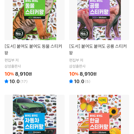
[도서]
붙여도 붙여도 동물 스티커
[도서]
붙여도 붙여도 공룡 스티커
왕
왕
편집부 저
편집부 저
삼성출판사
삼성출판사
10
8,910
10
8,910
%
원
%
원
10.0
10.0
(
17
)
(
5
)