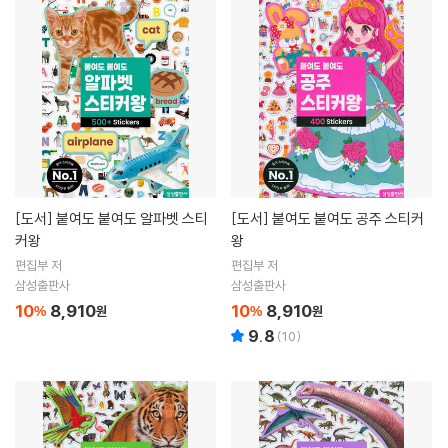
[도서]
붙여도 붙여도 알파벳 스티
[도서]
붙여도 붙여도 공주 스티커
커왕
왕
편집부 저
편집부 저
삼성출판사
삼성출판사
10
8,910
10
8,910
%
원
%
원
9.8
(
10
)