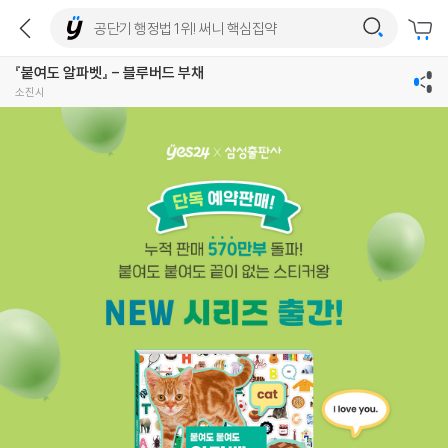
『붙여도 알파벳』 - 블루버드 부채
소진시