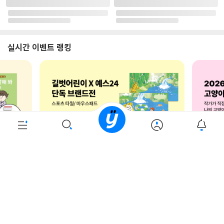
로그인
최근 본 상품
주문/배송
고객센터 1544-3800
티켓 1544-6399
중고샵 1566-4295
eBook 1:1문의/채팅상담
예스이십사(주) 사업자 정보
이용약관
개인정보처리방침
청소년보호정책
PC버전
회사소개
거래처관계자께
도서홍보
광고
Copyright © YES24 Corp. All Rights Reserved.
PYEVENTWEB1