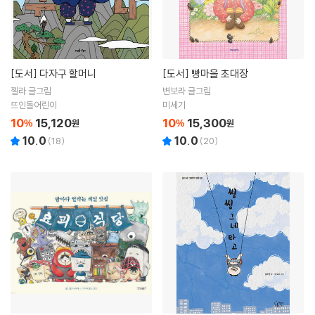
[도서]
다자구 할머니
[도서]
빵마을 초대장
젤라 글그림
변보라 글그림
뜨인돌어린이
미세기
10
15,120
10
15,300
%
원
%
원
10.0
10.0
(
18
)
(
20
)