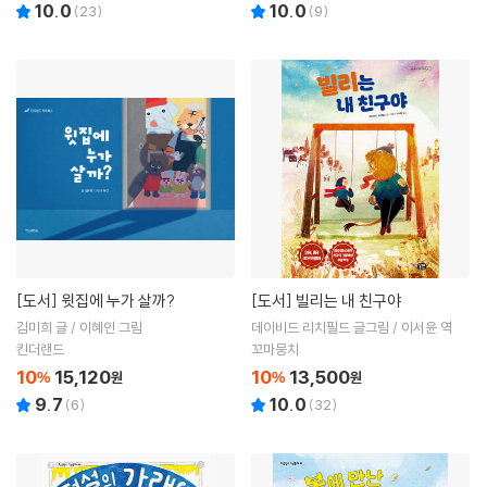
10.0
10.0
(
23
)
(
9
)
[도서]
윗집에 누가 살까?
[도서]
빌리는 내 친구야
김미희 글 / 이혜인 그림
데이비드 리치필드 글그림 / 이서윤 역
킨더랜드
꼬마뭉치
10
15,120
10
13,500
%
원
%
원
9.7
10.0
(
6
)
(
32
)