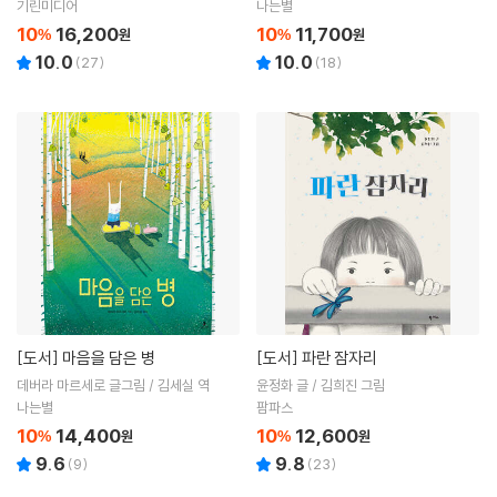
진 역
기린미디어
나는별
10
16,200
10
11,700
%
원
%
원
10.0
10.0
(
27
)
(
18
)
[도서]
마음을 담은 병
[도서]
파란 잠자리
데버라 마르세로 글그림 / 김세실 역
윤정화 글 / 김희진 그림
나는별
팜파스
10
14,400
10
12,600
%
원
%
원
9.6
9.8
(
9
)
(
23
)