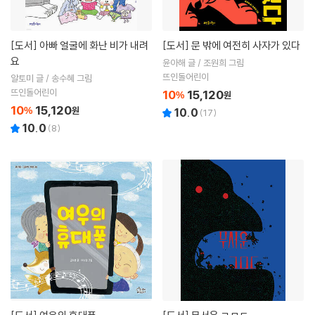
[도서]
아빠 얼굴에 화난 비가 내려
[도서]
문 밖에 여전히 사자가 있다
요
윤아해 글 / 조원희 그림
뜨인돌어린이
알토미 글 / 송수혜 그림
뜨인돌어린이
10
15,120
%
원
10
15,120
%
원
10.0
(
17
)
10.0
(
8
)