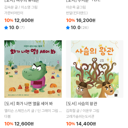
[도서]
여우의 휴대폰
[도서]
무서운 ㄱㅁㄷ
김숙분 글 / 이소영 그림
이순옥 글그림
가문비어린이
반달(킨더랜드)
10
12,600
10
16,200
%
원
%
원
10.0
10.0
(
7
)
(
26
)
[도서]
화가 나면 열을 세어 봐
[도서]
사슴의 왕관
앨리슨 스체친스키 글 / 딘 그레이 그림 /
김희철 글 / 이윤우 그림
한혜원 역
다봄
고래가숨쉬는도서관
10
12,600
10
14,400
%
원
%
원