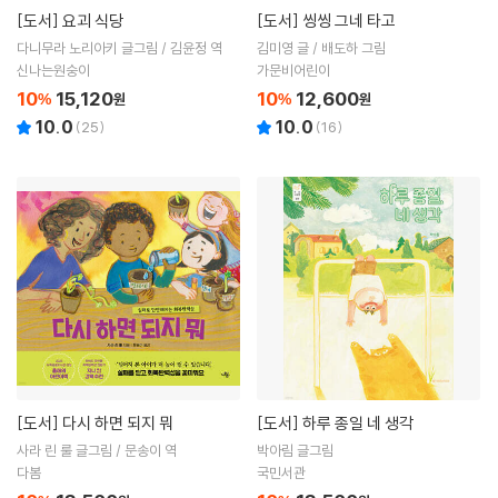
[도서]
요괴 식당
[도서]
씽씽 그네 타고
다니무라 노리아키 글그림 / 김윤정 역
김미영 글 / 배도하 그림
신나는원숭이
가문비어린이
10
15,120
10
12,600
%
원
%
원
10.0
10.0
(
25
)
(
16
)
[도서]
다시 하면 되지 뭐
[도서]
하루 종일 네 생각
사라 린 룰 글그림 / 문송이 역
박아림 글그림
다봄
국민서관