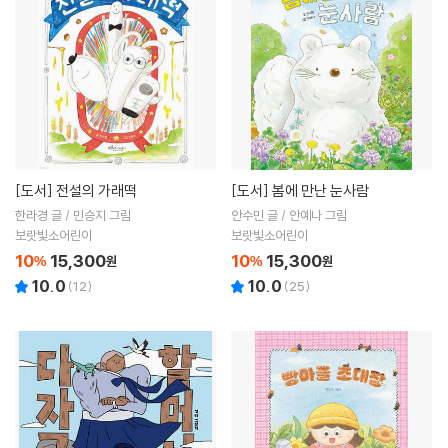
[도서]
전설의 가래떡
[도서]
봄에 만난 눈사람
한라경 글 / 민승지 그림
안수민 글 / 안예나 그림
보랏빛소어린이
보랏빛소어린이
10
15,300
10
15,300
%
원
%
원
10.0
10.0
(
12
)
(
25
)