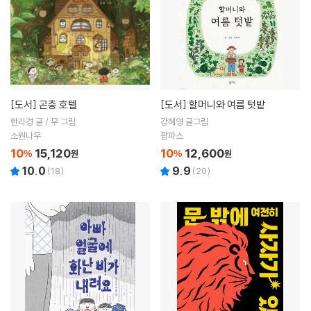
[도서]
곤충 호텔
[도서]
할머니와 여름 텃밭
한라경 글 / 무 그림
강혜영 글그림
소원나무
팜파스
10
15,120
10
12,600
%
원
%
원
10.0
9.9
(
18
)
(
20
)