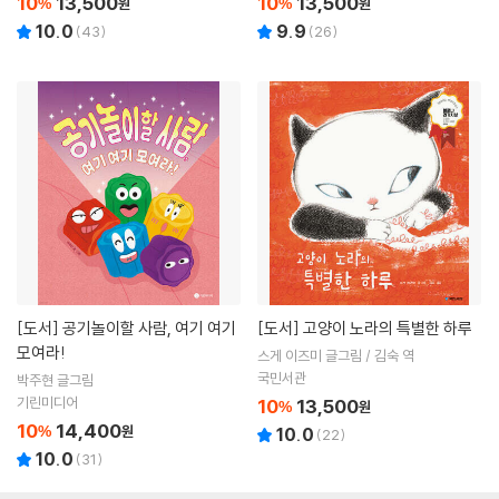
10
13,500
10
13,500
%
원
%
원
10.0
9.9
(
43
)
(
26
)
[도서]
공기놀이할 사람, 여기 여기
[도서]
고양이 노라의 특별한 하루
모여라!
스게 이즈미 글그림 / 김숙 역
국민서관
박주현 글그림
기린미디어
10
13,500
%
원
10
14,400
%
원
10.0
(
22
)
10.0
(
31
)