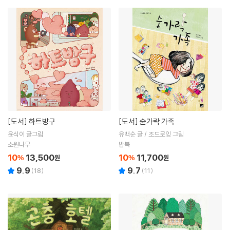
[도서]
하트방구
[도서]
숟가락 가족
윤식이 글그림
유백순 글 / 조드로잉 그림
소원나무
밥북
10
13,500
10
11,700
%
원
%
원
9.9
9.7
(
18
)
(
11
)