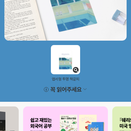
엽서형 투명 책갈피
꼭 읽어주세요