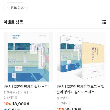
이벤트 상품
이벤트 상품
[도서]
일본어 명카피 필사 노트
[도서]
일본어 명카피 핸드북 + 일
본어 명카피 필사 노트 세트
정규영 저 / 김수경 감수
길벗이지톡
정규영 저
길벗이지톡
10
18,900
%
원
10
35,100
%
원