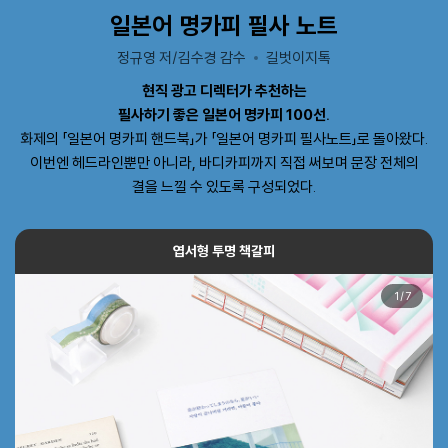
일본어 명카피 필사 노트
정규영 저/김수경 감수
길벗이지톡
현직 광고 디렉터가 추천하는
필사하기 좋은 일본어 명카피 100선.
화제의 「일본어 명카피 핸드북」가 「일본어 명카피 필사노트」로 돌아왔다.
이번엔 헤드라인뿐만 아니라, 바디카피까지 직접 써보며 문장 전체의
결을 느낄 수 있도록 구성되었다.
엽서형 투명 책갈피
1
/
7