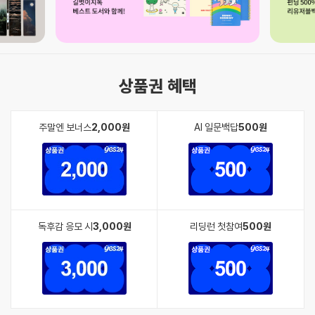
상품권 혜택
주말엔 보너스
2,000원
AI 일문백답
500원
독후감 응모 시
3,000원
리딩런 첫참여
500원