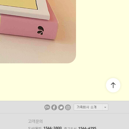
고객문의
1544-3800
도서/음반
1566-4295
중고도서