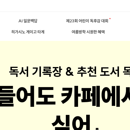
AI 일문백답
제23회 어린이 독후감 대회
히가시노 게이고 타계
여름방학 시원한 혜택
독서 기록장 & 추천 도서 
 들어도 카페에
싶어』