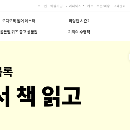
로그인
회원가입
마이페이지
카트
주문/배송
고객센터
오디오북 썸머 페스타
리딩런 시즌2
골든벨 퀴즈 풀고 상품권
기적의 수영책
목록
서 책 읽고