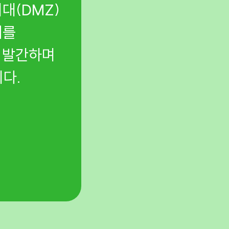
대(DMZ)
문경 봉암사 사찰림과
치를
지정에 함께하고 민북
을 발간하며
제안했습니다.
다.
설악산 케이블카 사업
설악산 케이블카 저지
부결을 이끌었고, 지금
지킵니다.