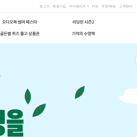
로그인
회원가입
마이페이지
카트
주문/배송
고객센터
오디오북 썸머 페스타
리딩런 시즌2
골든벨 퀴즈 풀고 상품권
기적의 수영책