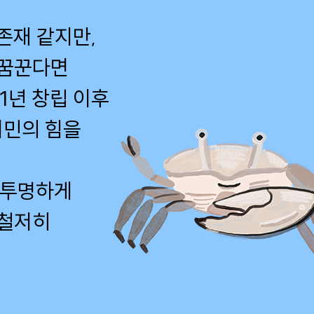
존재 같지만,
 꿈꾼다면
1년 창립 이후
시민의 힘을
 투명하게
 철저히