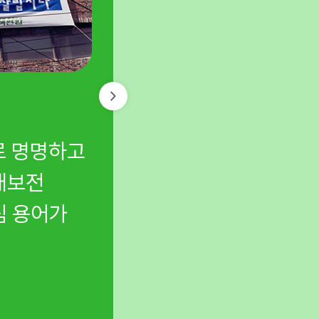
백두대간 보호법의 기
로 명명하고
국내 최초 백두대간 
태보전
산줄기의 실태를 세상에
심 용어가
관한 법률’ 제정과 보
만들었습니다.
보호지역의 새로운 기