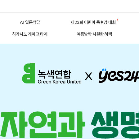
AI 일문백답
제23회 어린이 독후감 대회
히가시노 게이고 타계
여름방학 시원한 혜택