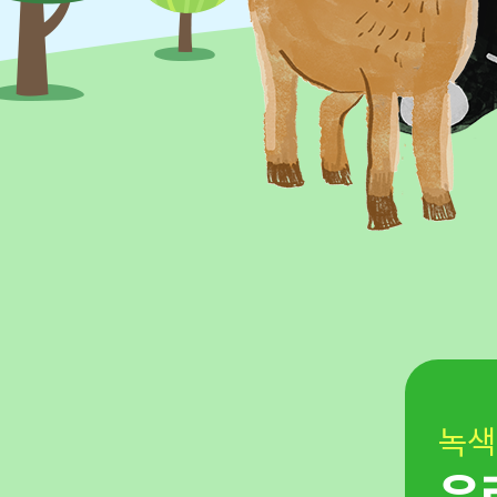
녹색
 문제를
우