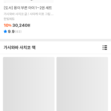
[도서]
용이 부른 아이 1~2권 세트
가시와바 사치코 글 / 사타케 미호 그림 /
고향옥 역
한빛에듀
10
30,240
%
원
9.9
(
63
)
가시와바 사치코 책