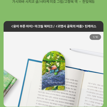
가시와바 사치코 글/사타케 미호 그림/고향옥 역
한빛에듀
<용이 부른 아이> 아크릴 북마크 / <귀명사 골목의 여름> 틴케이스
1
/
10