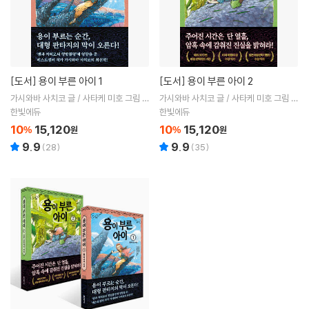
[도서]
용이 부른 아이 1
[도서]
용이 부른 아이 2
가시와바 사치코 글 / 사타케 미호 그림 /
가시와바 사치코 글 / 사타케 미호 그림 /
고향옥 역
고향옥 역
한빛에듀
한빛에듀
10
15,120
10
15,120
%
원
%
원
9.9
9.9
(
28
)
(
35
)