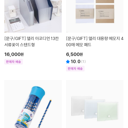
[문구/GIFT]
델리 아코디언 13칸
[문구/GIFT]
델리 대용량 메모지 4
서류꽂이 스탠드형
00매 메모 패드
16,000
6,500
원
원
10.0
(
1
)
판매자 배송
판매자 배송