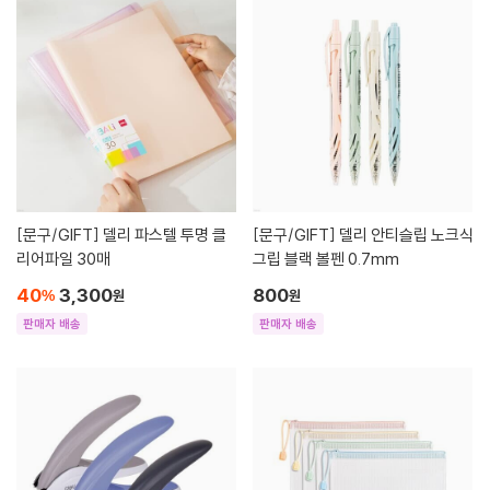
[문구/GIFT]
델리 파스텔 투명 클
[문구/GIFT]
델리 안티슬립 노크식
리어파일 30매
그립 블랙 볼펜 0.7mm
40
3,300
800
%
원
원
판매자 배송
판매자 배송