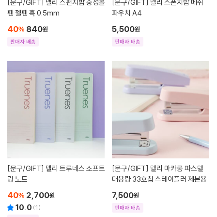
[문구/GIFT]
델리 스펀지밥 중성볼
[문구/GIFT]
델리 스폰지밥 메쉬
펜 젤펜 흑 0.5mm
파우치 A4
40
840
5,500
%
원
원
판매자 배송
판매자 배송
[문구/GIFT]
델리 트루네스 소프트
[문구/GIFT]
델리 마카롱 파스텔
링 노트
대용량 33호침 스테이플러 제본용
40
2,700
7,500
%
원
원
10.0
(
1
)
판매자 배송