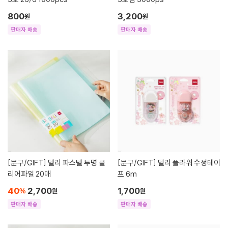
800
3,200
원
원
판매자 배송
판매자 배송
[문구/GIFT]
델리 파스텔 투명 클
[문구/GIFT]
델리 플라워 수정테이
리어파일 20매
프 6m
40
2,700
1,700
%
원
원
판매자 배송
판매자 배송