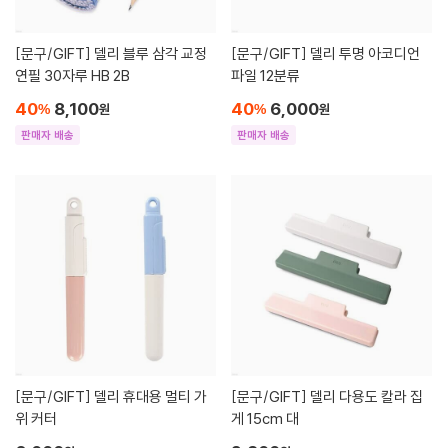
[문구/GIFT]
델리 블루 삼각 교정
[문구/GIFT]
델리 투명 아코디언
연필 30자루 HB 2B
파일 12분류
40
8,100
40
6,000
%
원
%
원
판매자 배송
판매자 배송
[문구/GIFT]
델리 휴대용 멀티 가
[문구/GIFT]
델리 다용도 칼라 집
위 커터
게 15cm 대