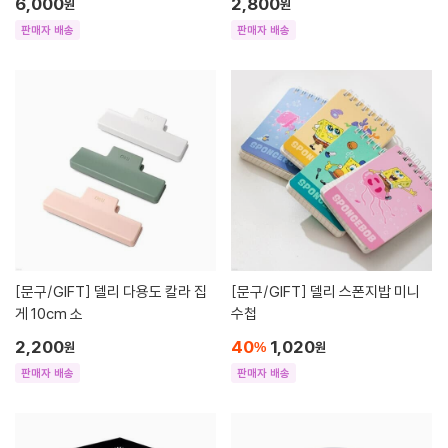
6,000
2,800
원
원
판매자 배송
판매자 배송
[문구/GIFT]
델리 다용도 칼라 집
[문구/GIFT]
델리 스폰지밥 미니
게 10cm 소
수첩
2,200
40
1,020
원
%
원
판매자 배송
판매자 배송