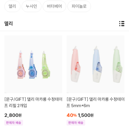
델리
누사인
버터베어
파이놀로
델리
[문구/GIFT]
델리 마카롱 수정테이
[문구/GIFT]
델리 마카롱 수정테이
프 리필 2개입
프 5mm*6m
2,800
40
1,500
원
%
원
판매자 배송
판매자 배송