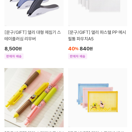
[문구/GIFT]
델리 대형 제침기 스
[문구/GIFT]
델리 파스텔 PP 메시
테이플러심 리무버
필통 파우치A5
8,500
40
840
원
%
원
판매자 배송
판매자 배송