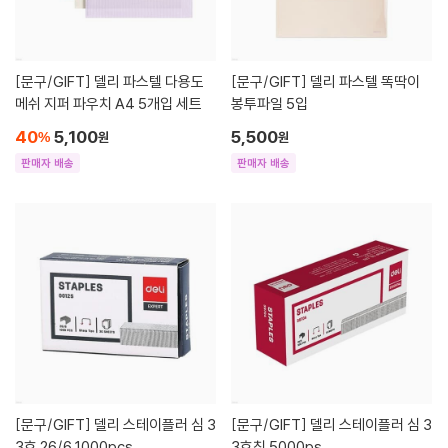
[문구/GIFT]
델리 파스텔 다용도
[문구/GIFT]
델리 파스텔 똑딱이
메쉬 지퍼 파우치 A4 5개입 세트
봉투파일 5입
40
5,100
5,500
%
원
원
판매자 배송
판매자 배송
[문구/GIFT]
델리 스테이플러 심 3
[문구/GIFT]
델리 스테이플러 심 3
3호 26/6 1000pcs
3호침 5000ps