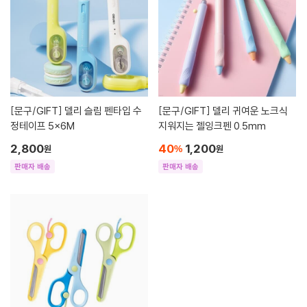
[문구/GIFT]
델리 슬림 펜타입 수
[문구/GIFT]
델리 귀여운 노크식
정테이프 5x6M
지워지는 젤잉크펜 0.5mm
2,800
40
1,200
원
%
원
판매자 배송
판매자 배송