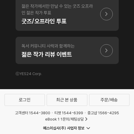
젊은 작가에서만 만날 수 있는 굿즈 오프라
인 젊은 작가 투표
굿즈/오프라인 투표
독서 커뮤니티 사락과 함께하는
젊은 작가 리뷰 이벤트
ⓒYES24 Corp.
로그인
최근 본 상품
주문/배송
고객센터 1544-3800
티켓 1544-6399
중고샵 1566-4295
eBook 1:1문의/채팅상담
예스이십사(주) 사업자 정보