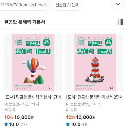
ITERACY Reading Level
달곰한 계산력
달곰한 문해력 기본서
[도서]
달곰한 문해력 기본서 1단계
[도서]
달곰한 문해력 기본서 2단계
NE능률 문해력연구회 저
NE능률 문해력연구회 저
NE능률
NE능률
10
10,800
10
10,800
%
원
%
원
10.0
10.0
(
77
)
(
89
)