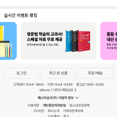
실시간 이벤트 랭킹
로그인
최근 본 상품
주문/배송
고객센터 1544-3800
티켓 1544-6399
중고샵 1566-4295
eBook 1:1문의/채팅상담
예스이십사(주) 사업자 정보
이용약관
개인정보처리방침
청소년보호정책
PC버전
회사소개
거래처관계자께
도서홍보
광고