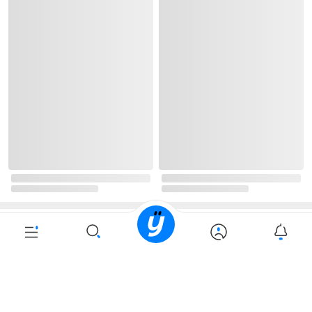
로그인
최근 본 상품
주문/배송
고객센터 1544-3800
티켓 1544-6399
중고샵 1566-4295
eBook 1:1문의/채팅상담
예스이십사(주) 사업자 정보
이용약관
개인정보처리방침
청소년보호정책
PC버전
회사소개
거래처관계자께
도서홍보
광고
Copyright © YES24 Corp. All Rights Reserved.
PYEVENTWEB5