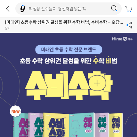
[미래엔] 초등수학 상위권 달성을 위한 수학 비법, 수비수학 - 오답지
우개
상시