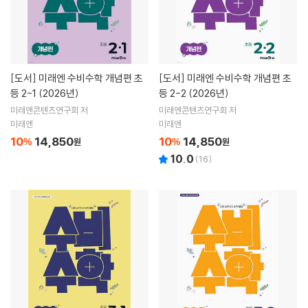
[도서]
미래엔 수비수학 개념편 초
[도서]
미래엔 수비수학 개념편 초
등 2-1 (2026년)
등 2-2 (2026년)
미래엔콘텐츠연구회 저
미래엔콘텐츠연구회 저
미래엔
미래엔
10
14,850
10
14,850
%
원
%
원
10.0
(
16
)