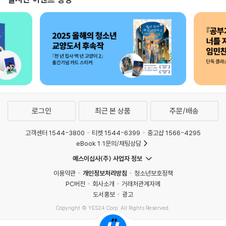
로그인
최근 본 상품
주문/배송
고객센터 1544-3800
티켓 1544-6399
중고샵 1566-4295
eBook 1:1문의/채팅상담
예스이십사(주) 사업자 정보
이용약관
개인정보처리방침
청소년보호정책
PC버전
회사소개
거래처관계자께
도서홍보
광고
Copyright © YES24 Corp. All Rights Reserved.
PYEVENTWEB5