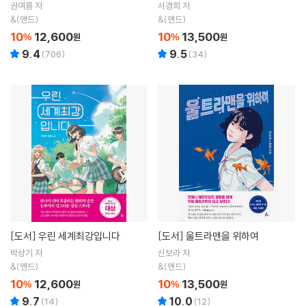
권여름 저
서경희 저
&(앤드)
&(앤드)
10
12,600
10
13,500
%
원
%
원
9.4
9.5
(
706
)
(
34
)
[도서]
우린 세계최강입니다
[도서]
울트라맨을 위하여
박상기 저
신보라 저
&(앤드)
&(앤드)
10
12,600
10
13,500
%
원
%
원
9.7
10.0
(
14
)
(
12
)