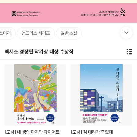
스터리
앤드리스 시리즈
일반 소설
넥서스 경장편 작가상 대상 수상작
[도서]
내 생의 마지막 다이어트
[도서]
김 대리가 죽었대