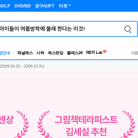
D/LP
DVD/BD
문구
/GIFT
티켓
장안내
채널예스
사락
예스펀딩
클래스24
독서유형검사
여
RBTI Lab
독서유형검사
6.04.22 ~ 2200.12.31)