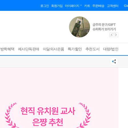
로그인
회원가입
마이페이지
카트
주문/배송
고객센터
Gl
름방학혜택
예사단독판매
이달의사은품
특가할인
추천도서
대량/법인