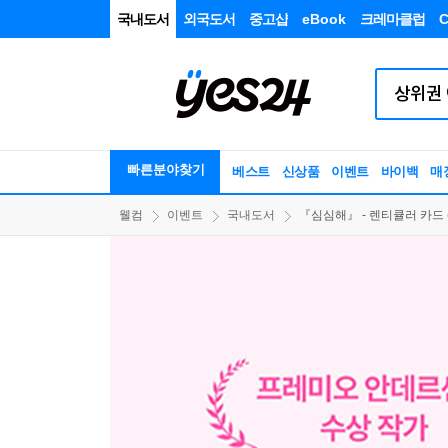
국내도서
외국도서
중고샵
eBook
크레마클럽
C
빠른분야찾기
베스트
신상품
이벤트
바이백
매
웰컴
이벤트
국내도서
『심심해』 - 렌티큘러 카드 (202