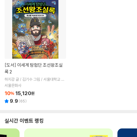
[도서]
이세계 탐험단 조선왕조실
록 2
하지강 글 / 김기수 그림 / 서울대학교 뿌
리깊은 역사나무 감수
서울문화사
10
15,120
%
원
9.9
(
65
)
실시간 이벤트 랭킹