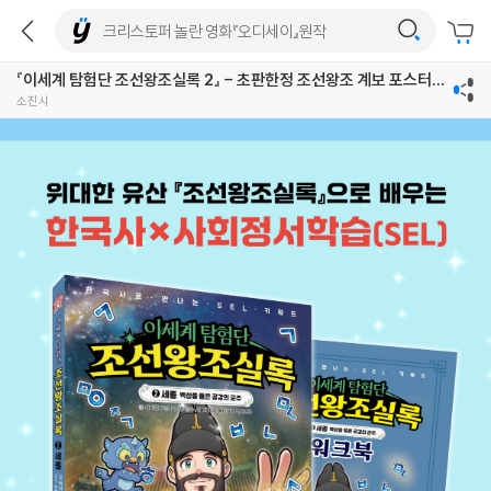
『이세계 탐험단 조선왕조실록 2』 - 초판한정 조선왕조 계보 포스터
(책과랩핑)
소진시