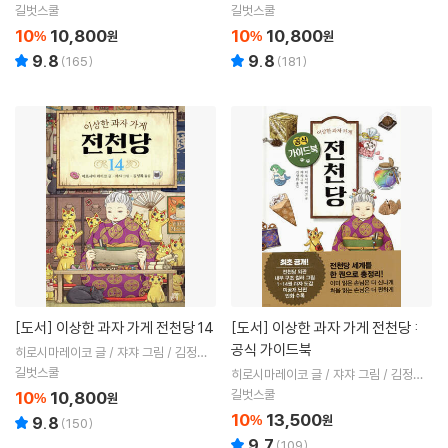
역
역
길벗스쿨
길벗스쿨
10
10,800
10
10,800
%
원
%
원
9.8
9.8
(
165
)
(
181
)
[도서]
이상한 과자 가게 전천당 14
[도서]
이상한 과자 가게 전천당 :
공식 가이드북
히로시마레이코 글 / 쟈쟈 그림 / 김정화
역
길벗스쿨
히로시마레이코 글 / 쟈쟈 그림 / 김정화
역
길벗스쿨
10
10,800
%
원
10
13,500
%
원
9.8
(
150
)
9.7
(
109
)