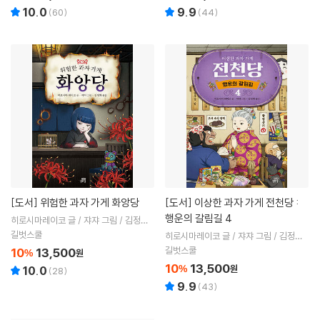
10.0
9.9
(
60
)
(
44
)
[도서]
위험한 과자 가게 화앙당
[도서]
이상한 과자 가게 전천당 :
행운의 갈림길 4
히로시마레이코 글 / 쟈쟈 그림 / 김정화
역
길벗스쿨
히로시마레이코 글 / 쟈쟈 그림 / 김정화
역
길벗스쿨
10
13,500
%
원
10
13,500
%
원
10.0
(
28
)
9.9
(
43
)