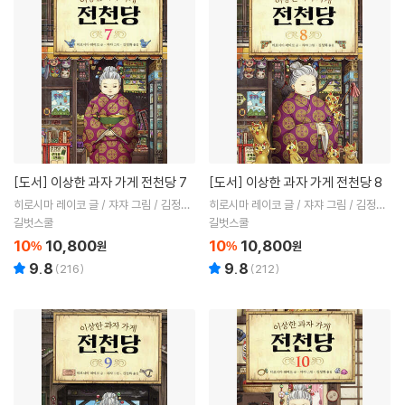
[도서]
이상한 과자 가게 전천당 7
[도서]
이상한 과자 가게 전천당 8
히로시마 레이코 글 / 쟈쟈 그림 / 김정화
히로시마 레이코 글 / 쟈쟈 그림 / 김정화
역
역
길벗스쿨
길벗스쿨
10
10,800
10
10,800
%
원
%
원
9.8
9.8
(
216
)
(
212
)