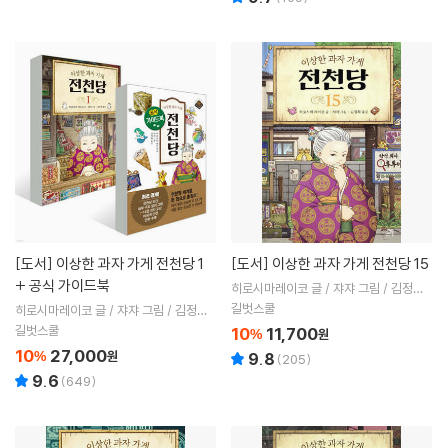
[도서]
이상한 과자 가게 전천당 1
[도서]
이상한 과자 가게 전천당 15
+ 공식 가이드북
히로시마레이코 글 / 쟈쟈 그림 / 김정화
역
길벗스쿨
히로시마레이코 글 / 쟈쟈 그림 / 김정화
역
길벗스쿨
10
11,700
%
원
10
27,000
%
원
9.8
(
205
)
9.6
(
649
)