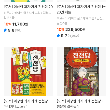
[도서]
이상한 과자 가게 전천당 20
[도서]
이상한 과자 가게 전천당 1~
20권 세트
히로시마레이코 글 / 쟈쟈 그림 / 김정화
역
길벗스쿨
히로시마 레이코 글 / 쟈쟈 그림 / 김정화
역
길벗스쿨
10
11,700
%
원
10
229,500
%
원
9.8
(
96
)
9.7
(
4,052
)
[도서]
이상한 과자 가게 전천당 :
[도서]
이상한 과자 가게 전천당 :
마네키네코 도감
행운의 갈림길 1