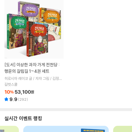
[도서]
이상한 과자 가게 전천당 :
행운의 갈림길 1~4권 세트
히로시마 레이코 글 / 쟈쟈 그림 / 김정화
역
길벗스쿨
10
53,100
%
원
9.9
(
292
)
실시간 이벤트 랭킹