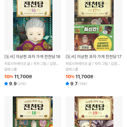
[도서]
이상한 과자 가게 전천당 16
[도서]
이상한 과자 가게 전천당 17
히로시마레이코 글 / 쟈쟈 그림 / 김정화
히로시마레이코 글 / 쟈쟈 그림 / 김정화
역
역
길벗스쿨
길벗스쿨
10
11,700
10
11,700
%
원
%
원
9.9
9.7
(
216
)
(
156
)