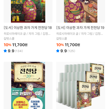
[도서]
이상한 과자 가게 전천당 18
[도서]
이상한 과자 가게 전천당 19
히로시마레이코 글 / 쟈쟈 그림 / 김정화
히로시마레이코 글 / 쟈쟈 그림 / 김정화
역
역
길벗스쿨
길벗스쿨
10
11,700
10
11,700
%
원
%
원
9.9
9.9
(
134
)
(
125
)