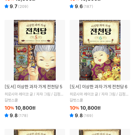
9.7
9.6
(
209
)
(
187
)
[도서]
이상한 과자 가게 전천당 5
[도서]
이상한 과자 가게 전천당 6
히로시마 레이코 글 / 쟈쟈 그림 / 김정화
히로시마 레이코 글 / 쟈쟈 그림 / 김정화
역
역
길벗스쿨
길벗스쿨
10
10,800
10
10,800
%
원
%
원
9.8
9.8
(
178
)
(
169
)