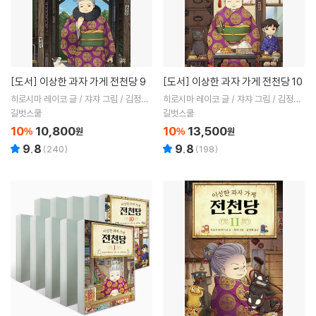
[도서]
이상한 과자 가게 전천당 9
[도서]
이상한 과자 가게 전천당 10
히로시마 레이코 글 / 쟈쟈 그림 / 김정화
히로시마 레이코 글 / 쟈쟈 그림 / 김정화
역
역
길벗스쿨
길벗스쿨
10
10,800
10
13,500
%
원
%
원
9.8
9.8
(
240
)
(
198
)