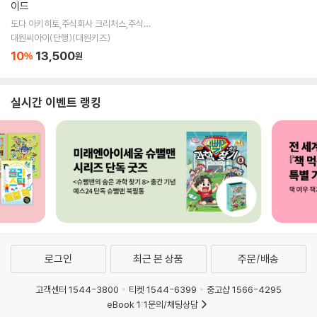
이드
도다 아키히토,주식회사 크리처스,주식회
사 포켓몬 원저 / 김지영 역
대원씨아이(단행)(대원키즈)
10
13,500
%
원
실시간 이벤트 랭킹
로그인
최근 본 상품
주문/배송
고객센터 1544-3800
티켓 1544-6399
중고샵 1566-4295
eBook 1:1문의/채팅상담