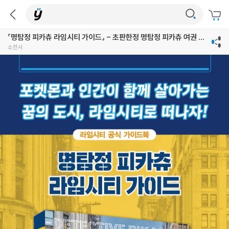
『명탐정 피카츄 라임시티 가이드』 - 초판한정 명탐정 피카츄 여권 케
이스 (책과랩핑)
소진시