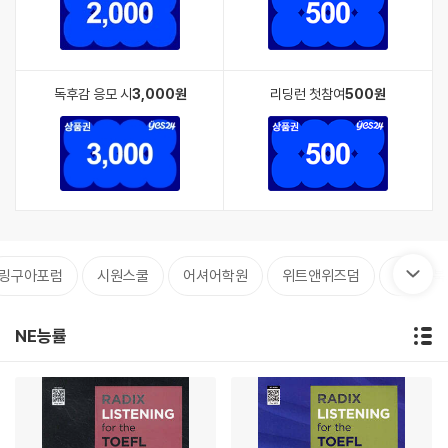
독후감 응모 시
3,000원
리딩런 첫참여
500원
링구아포럼
시원스쿨
어셔어학원
위트앤위즈덤
파고다북
NE능률